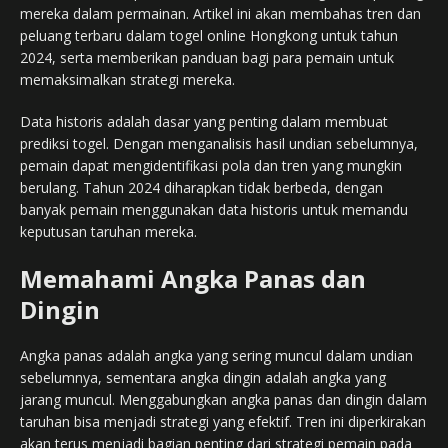
mereka dalam permainan. Artikel ini akan membahas tren dan
peluang terbaru dalam togel online Hongkong untuk tahun
2024, serta memberikan panduan bagi para pemain untuk
memaksimalkan strategi mereka.
Data historis adalah dasar yang penting dalam membuat
prediksi togel. Dengan menganalisis hasil undian sebelumnya,
pemain dapat mengidentifikasi pola dan tren yang mungkin
berulang. Tahun 2024 diharapkan tidak berbeda, dengan
banyak pemain menggunakan data historis untuk memandu
keputusan taruhan mereka.
Memahami Angka Panas dan
Dingin
Angka panas adalah angka yang sering muncul dalam undian
sebelumnya, sementara angka dingin adalah angka yang
jarang muncul. Menggabungkan angka panas dan dingin dalam
taruhan bisa menjadi strategi yang efektif. Tren ini diperkirakan
akan terus menjadi bagian penting dari strategi pemain pada