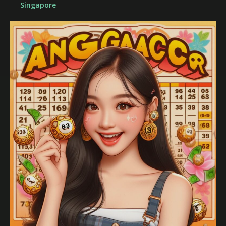
Singapore