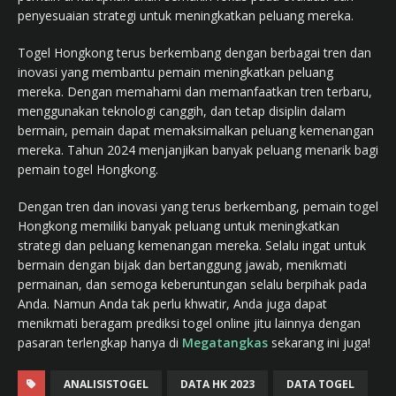
penyesuaian strategi untuk meningkatkan peluang mereka.
Togel Hongkong terus berkembang dengan berbagai tren dan
inovasi yang membantu pemain meningkatkan peluang
mereka. Dengan memahami dan memanfaatkan tren terbaru,
menggunakan teknologi canggih, dan tetap disiplin dalam
bermain, pemain dapat memaksimalkan peluang kemenangan
mereka. Tahun 2024 menjanjikan banyak peluang menarik bagi
pemain togel Hongkong.
Dengan tren dan inovasi yang terus berkembang, pemain togel
Hongkong memiliki banyak peluang untuk meningkatkan
strategi dan peluang kemenangan mereka. Selalu ingat untuk
bermain dengan bijak dan bertanggung jawab, menikmati
permainan, dan semoga keberuntungan selalu berpihak pada
Anda. Namun Anda tak perlu khwatir, Anda juga dapat
menikmati beragam prediksi togel online jitu lainnya dengan
pasaran terlengkap hanya di
Megatangkas
sekarang ini juga!
ANALISISTOGEL
DATA HK 2023
DATA TOGEL