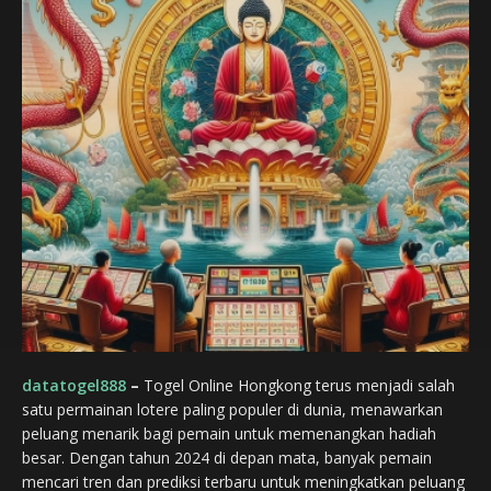
datatogel888
–
Togel Online Hongkong terus menjadi salah
satu permainan lotere paling populer di dunia, menawarkan
peluang menarik bagi pemain untuk memenangkan hadiah
besar. Dengan tahun 2024 di depan mata, banyak pemain
mencari tren dan prediksi terbaru untuk meningkatkan peluang