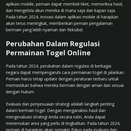
aplikasi mobile, pemain dapat membeli tiket, memeriksa hasil,
dan mengelola akun mereka di mana saja dan kapan saja.
Pada tahun 2024, inovasi dalam aplikasi mobile di harapkan
akan terus meningkat, memberikan pemain pengalaman
bermain yang lebih nyaman dan fleksibel.
Perubahan Dalam Regulasi
Permainan Togel Online
Pada tahun 2024, perubahan dalam regulasi di berbagai
negara dapat mempengaruhi cara permainan togel di jalankan.
Pemain harus tetap update dengan peraturan terbaru untuk
memastikan bahwa mereka bermain dengan aman dan sesuai
dengan hukum.
Evaluasi dan penyesuaian strategi adalah langkah penting
dalam bermain togel. Dengan menganalisis hasil dan
mengevaluasi strategi Anda secara rutin, Anda dapat
menemukan area yang perlu di tingkatkan. Pada tahun 2024,
pemain di harapkan akan semakin fokus pada evaluasi dan