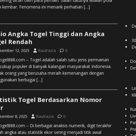
sering dicari oleh para pemain. Salah satunya adalah pola
 kembar. Fenomena ini menarik perhatian
[…]
De
io Angka Togel Tinggi dan Angka
30
el Rendah
D
sember 12, 2025
Raulrazia
0
ogel888.com – Togel adalah salah satu jenis permainan
Do
cukup populer di banyak kalangan masyarakat Indonesia.
De
ak orang yang berusaha meraih kemenangan dengan
gunakan berbagai
[…]
Li
Kl
tistik Togel Berdasarkan Nomor
r
Ru
Li
sember 8, 2025
Raulrazia
0
Pa
ogel888.com – Di berbagai analisis numerik, digit terakhir
Pr
h angka atau statistik ekor sering menjadi titik awal
Te