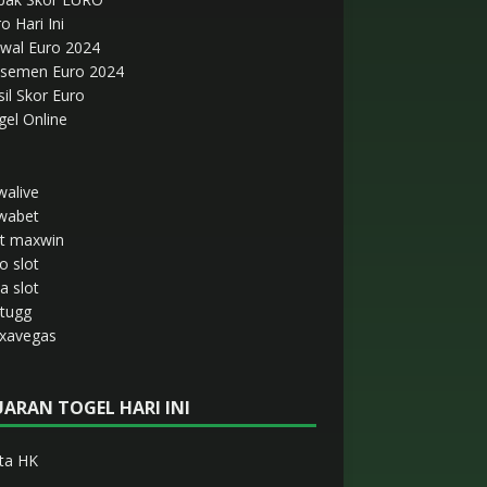
o Hari Ini
dwal Euro 2024
asemen Euro 2024
il Skor Euro
gel Online
walive
wabet
ot maxwin
o slot
a slot
rtugg
exavegas
UARAN TOGEL HARI INI
ta HK