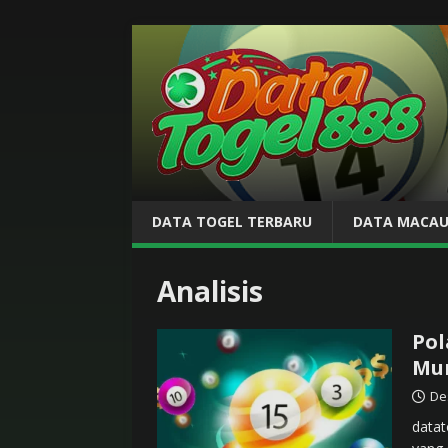
DATA TOGEL TERBARU
DATA MACA
Analisis
Pol
Mun
De
datat