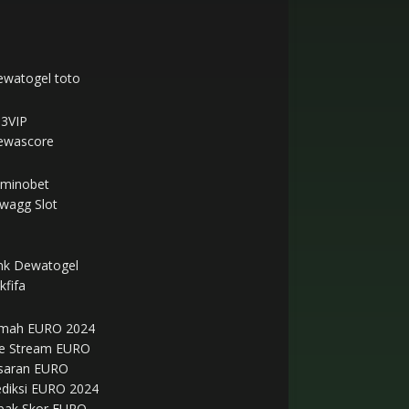
watogel toto
3VIP
ewascore
minobet
wagg Slot
nk Dewatogel
ikfifa
mah EURO 2024
ve Stream EURO
saran EURO
ediksi EURO 2024
bak Skor EURO