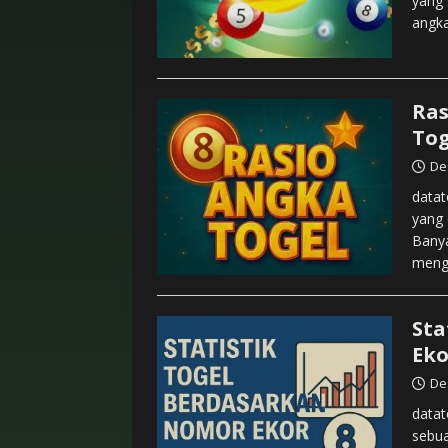
yang 
angka
Ras
Tog
De
datat
yang 
Bany
meng
Sta
Eko
De
datat
sebua