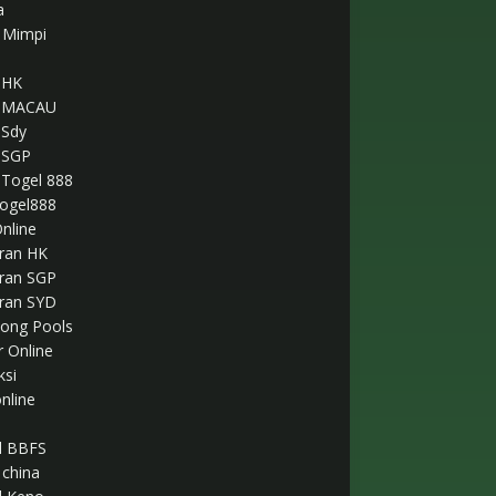
a
 Mimpi
 HK
 MACAU
 Sdy
 SGP
 Togel 888
togel888
Online
aran HK
aran SGP
aran SYD
kong Pools
 Online
ksi
online
l BBFS
 china