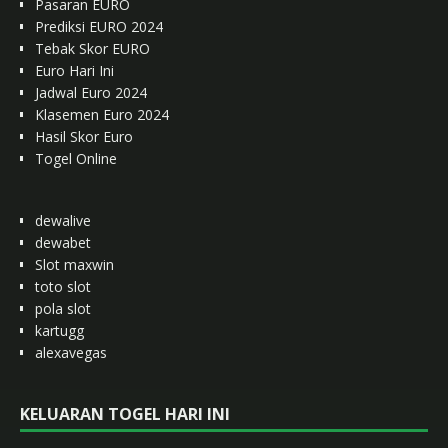
Pasaran EURO
Prediksi EURO 2024
Tebak Skor EURO
Euro Hari Ini
Jadwal Euro 2024
Klasemen Euro 2024
Hasil Skor Euro
Togel Online
dewalive
dewabet
Slot maxwin
toto slot
pola slot
kartugg
alexavegas
KELUARAN TOGEL HARI INI