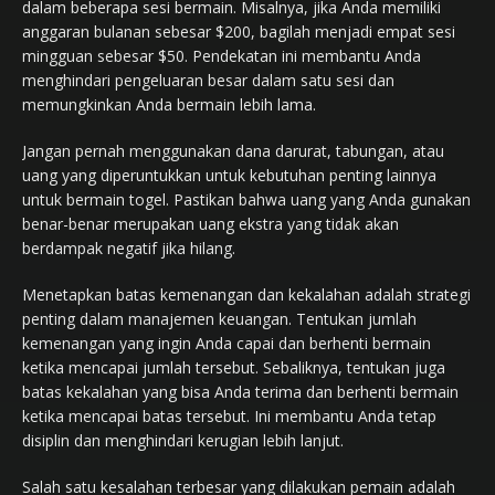
dalam beberapa sesi bermain. Misalnya, jika Anda memiliki
anggaran bulanan sebesar $200, bagilah menjadi empat sesi
mingguan sebesar $50. Pendekatan ini membantu Anda
menghindari pengeluaran besar dalam satu sesi dan
memungkinkan Anda bermain lebih lama.
Jangan pernah menggunakan dana darurat, tabungan, atau
uang yang diperuntukkan untuk kebutuhan penting lainnya
untuk bermain togel. Pastikan bahwa uang yang Anda gunakan
benar-benar merupakan uang ekstra yang tidak akan
berdampak negatif jika hilang.
Menetapkan batas kemenangan dan kekalahan adalah strategi
penting dalam manajemen keuangan. Tentukan jumlah
kemenangan yang ingin Anda capai dan berhenti bermain
ketika mencapai jumlah tersebut. Sebaliknya, tentukan juga
batas kekalahan yang bisa Anda terima dan berhenti bermain
ketika mencapai batas tersebut. Ini membantu Anda tetap
disiplin dan menghindari kerugian lebih lanjut.
Salah satu kesalahan terbesar yang dilakukan pemain adalah