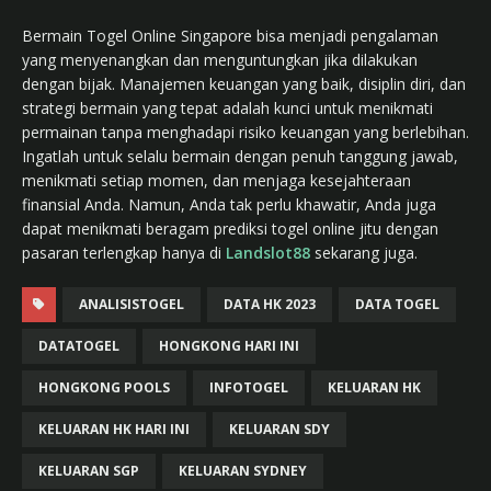
Bermain Togel Online Singapore bisa menjadi pengalaman
yang menyenangkan dan menguntungkan jika dilakukan
dengan bijak. Manajemen keuangan yang baik, disiplin diri, dan
strategi bermain yang tepat adalah kunci untuk menikmati
permainan tanpa menghadapi risiko keuangan yang berlebihan.
Ingatlah untuk selalu bermain dengan penuh tanggung jawab,
menikmati setiap momen, dan menjaga kesejahteraan
finansial Anda. Namun, Anda tak perlu khawatir, Anda juga
dapat menikmati beragam prediksi togel online jitu dengan
pasaran terlengkap
hanya di
Landslot88
sekarang juga.
ANALISISTOGEL
DATA HK 2023
DATA TOGEL
DATATOGEL
HONGKONG HARI INI
HONGKONG POOLS
INFOTOGEL
KELUARAN HK
KELUARAN HK HARI INI
KELUARAN SDY
KELUARAN SGP
KELUARAN SYDNEY