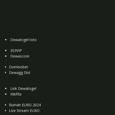
Dewatogel toto
303VIP
Dewascore
Dominobet
Dewagg Slot
Link Dewatogel
Klikfifa
Rumah EURO 2024
Live Stream EURO