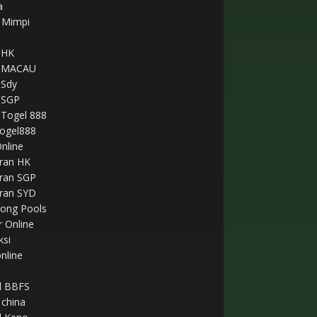
a
 Mimpi
 HK
 MACAU
 Sdy
 SGP
 Togel 888
togel888
Online
aran HK
aran SGP
aran SYD
kong Pools
 Online
ksi
online
l BBFS
 china