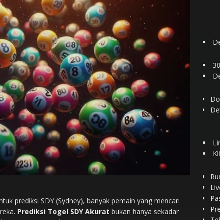
De
30
D
Do
De
Li
Kl
Ru
Li
Pa
untuk prediksi SDY (Sydney), banyak pemain yang mencari
Pr
ereka.
Prediksi Togel SDY Akurat
bukan hanya sekadar
Te