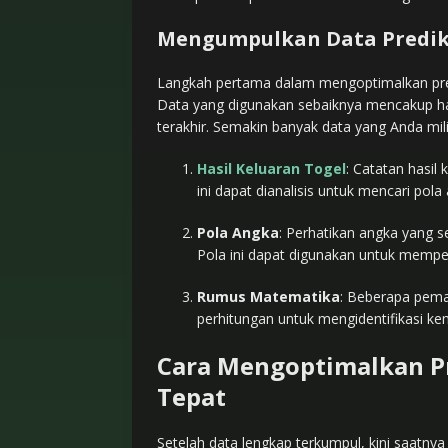
Mengumpulkan Data Prediks
Langkah pertama dalam mengoptimalkan pred
Data yang digunakan sebaiknya mencakup ha
terakhir. Semakin banyak data yang Anda milik
Hasil Keluaran Togel
: Catatan hasil
ini dapat dianalisis untuk mencari pol
Pola Angka
: Perhatikan angka yang s
Pola ini dapat digunakan untuk mempe
Rumus Matematika
: Beberapa pem
perhitungan untuk mengidentifikasi k
Cara Mengoptimalkan Pr
Tepat
Setelah data lengkap terkumpul, kini saatny