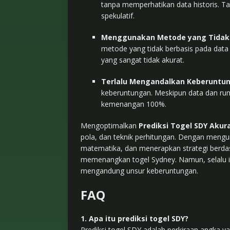
tanpa memperhatikan data historis. Tan
spekulatif.
Menggunakan Metode yang Tidak 
metode yang tidak berbasis pada data 
yang sangat tidak akurat.
Terlalu Mengandalkan Keberuntu
keberuntungan. Meskipun data dan ru
kemenangan 100%.
Mengoptimalkan
Prediksi Togel SDY Akur
pola, dan teknik perhitungan. Dengan meng
matematika, dan menerapkan strategi berda
memenangkan togel Sydney. Namun, selalu 
mengandung unsur keberuntungan.
FAQ
1. Apa itu prediksi togel SDY?
Prediksi togel SDY adalah perkiraan angka y