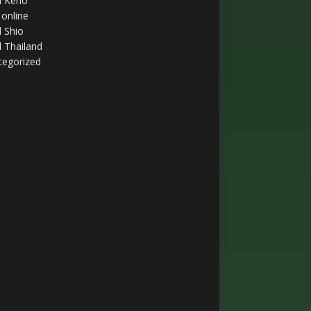
l Keno
 online
 Shio
 Thailand
tegorized