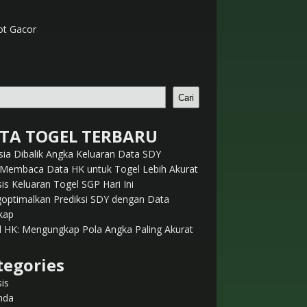
ot Gacor
Cari
TA TOGEL TERBARU
ia Dibalik Angka Keluaran Data SDY
 Membaca Data HK untuk Togel Lebih Akurat
sis Keluaran Togel SGP Hari Ini
optimalkan Prediksi SDY dengan Data
kap
l HK: Mengungkap Pola Angka Paling Akurat
tegories
sis
nda