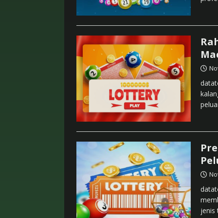
Rah
Ma
No
datat
kalan
pelua
Pre
Pel
No
datat
membe
jenis