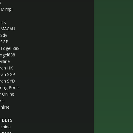
a
 Mimpi
 HK
 MACAU
 Sdy
 SGP
 Togel 888
togel888
Online
aran HK
aran SGP
aran SYD
kong Pools
 Online
ksi
online
l BBFS
 china