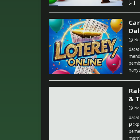
[…]
Ca
Da
No
datat
mend
pemba
hanya
Rah
& T
No
datat
jackp
peme
mem