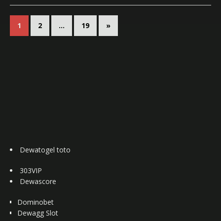
1
2
…
19
»
Dewatogel toto
303VIP
Dewascore
Dominobet
Dewagg Slot