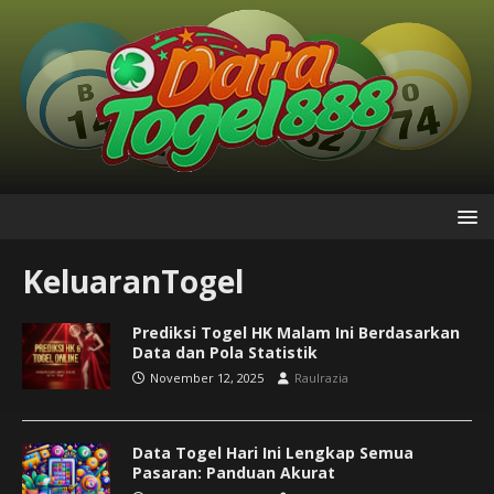
KeluaranTogel
Prediksi Togel HK Malam Ini Berdasarkan
Data dan Pola Statistik
November 12, 2025
Raulrazia
Data Togel Hari Ini Lengkap Semua
Pasaran: Panduan Akurat