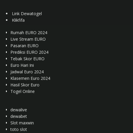
Link Dewatogel
Klikfifa
Rumah EURO 2024
Live Stream EURO
Pasaran EURO
Prediksi EURO 2024
Tebak Skor EURO
Euro Hari Ini
Jadwal Euro 2024
Klasemen Euro 2024
Hasil Skor Euro
Togel Online
dewalive
dewabet
Slot maxwin
toto slot