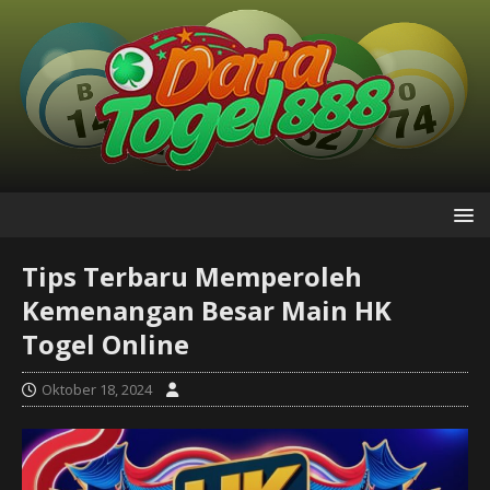
Tips Terbaru Memperoleh
Kemenangan Besar Main HK
Togel Online
Oktober 18, 2024