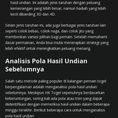
hasil undian. Ini adalah jenis taruhan dengan peluang
kemenangan yang lebih besar, namun hadiah yang lebih
kecil dibanding 3D dan 4D.
Selain jenis taruhan ini, ada juga berbagai jenis taruhan lain
seperti colok bebas, colok naga, dan colok jitu yang
memberikan variasi pilihan bagi pemain. Setelah memahami
dasar permainan, Anda bisa mulai menerapkan strategi yang
lebih efektif untuk meningkatkan peluang menang.
Analisis Pola Hasil Undian
Sebelumnya
Salah satu metode paling populer di kalangan pemain togel
berpengalaman adalah menganalisis pola hasil undian
sebelumnya. Meskipun HK Togel sepenuhnya berdasarkan
keberuntungan, sering kali ada pola atau tren yang dapat
diidentifikasi dengan memeriksa hasil undian dalam beberapa
minggu terakhir. Berikut beberapa cara untuk menganalisis
pola hasil undian: