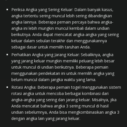
Periksa Angka yang Sering Keluar: Dalam banyak kasus,
angka tertentu sering muncul lebih sering dibandingkan
angka lainnya. Beberapa pemain percaya bahwa angka-
angka ini lebih mungkin muncul kembali dalam undian
berikutnya. Anda dapat mencatat angka-angka yang sering
keluar dalam sebulan terakhir dan menggunakannya
sebagai dasar untuk memilih taruhan Anda.
Perhatikan Angka yang Jarang Keluar: Sebaliknya, angka
yang jarang keluar mungkin memiliki peluang lebih besar
untuk muncul di undian berikutnya. Beberapa pemain
menggunakan pendekatan ini untuk memilih angka yang
belum muncul dalam jangka waktu yang lama.
Rotasi Angka: Beberapa pemain togel menggunakan sistem
rotasi angka untuk mencoba berbagai kombinasi dari
angka-angka yang sering dan jarang keluar. Misalnya, jika
Anda mencatat bahwa angka 3 sering muncul di hasil
undian sebelumnya, Anda bisa mengkombinasikan angka 3
dengan angka lain yang jarang keluar.