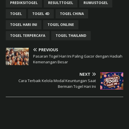
PREDIKSITOGEL
RESULTTOGEL
RUMUSTOGEL
TOGEL
TOGEL 4D
TOGEL CHINA
TOGEL HARI INI
TOGEL ONLINE
TOGEL TERPERCAYA
TOGEL THAILAND
PREVIOUS
Pasaran Togel Hari Ini Paling Gacor dengan Hadiah
Kemenangan Besar
NEXT
Cara Terbaik Kelola Modal Keuntungan Saat
Bermain Togel Hari Ini