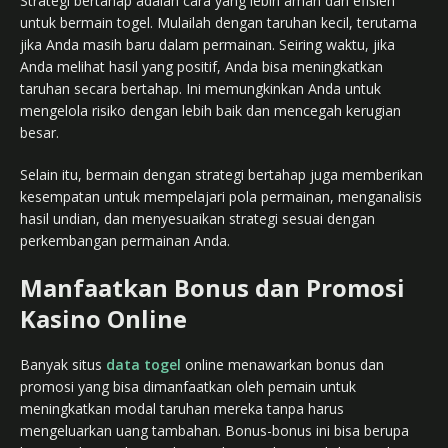
Strategi bertahap adalah cara yang lebih aman dan efisien
untuk bermain togel. Mulailah dengan taruhan kecil, terutama
jika Anda masih baru dalam permainan. Seiring waktu, jika
Anda melihat hasil yang positif, Anda bisa meningkatkan
taruhan secara bertahap. Ini memungkinkan Anda untuk
mengelola risiko dengan lebih baik dan mencegah kerugian
besar.
Selain itu, bermain dengan strategi bertahap juga memberikan
kesempatan untuk mempelajari pola permainan, menganalisis
hasil undian, dan menyesuaikan strategi sesuai dengan
perkembangan permainan Anda.
Manfaatkan Bonus dan Promosi
Kasino Online
Banyak situs
data togel
online menawarkan bonus dan
promosi yang bisa dimanfaatkan oleh pemain untuk
meningkatkan modal taruhan mereka tanpa harus
mengeluarkan uang tambahan. Bonus-bonus ini bisa berupa