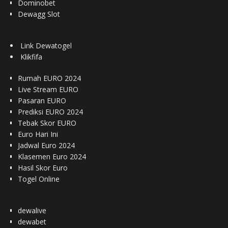
Dominobet
Dewagg Slot
Link Dewatogel
Klikfifa
Rumah EURO 2024
Live Stream EURO
Pasaran EURO
Prediksi EURO 2024
Tebak Skor EURO
Euro Hari Ini
Jadwal Euro 2024
Klasemen Euro 2024
Hasil Skor Euro
Togel Online
dewalive
dewabet