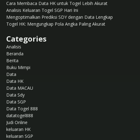
Cara Membaca Data HK untuk Togel Lebih Akurat
Analisis Keluaran Togel SGP Hari Ini
Mengoptimalkan Prediksi SDY dengan Data Lengkap
Togel HK: Mengungkap Pola Angka Paling Akurat
Categories
Analisis
Beranda
Berita
Buku Mimpi
Data
Data HK
Data MACAU
Data Sdy
Data SGP
Data Togel 888
datatogel888
Judi Online
keluaran HK
keluaran SGP