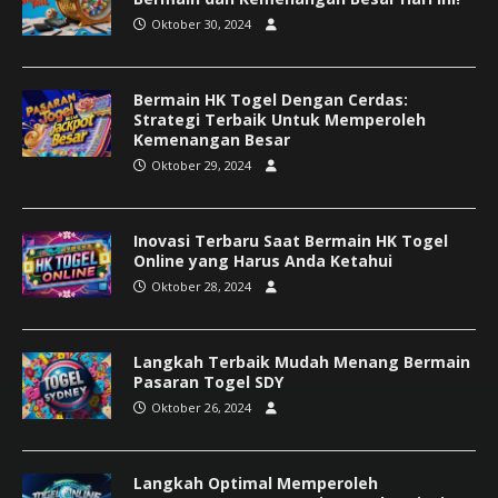
Oktober 30, 2024
Bermain HK Togel Dengan Cerdas:
Strategi Terbaik Untuk Memperoleh
Kemenangan Besar
Oktober 29, 2024
Inovasi Terbaru Saat Bermain HK Togel
Online yang Harus Anda Ketahui
Oktober 28, 2024
Langkah Terbaik Mudah Menang Bermain
Pasaran Togel SDY
Oktober 26, 2024
Langkah Optimal Memperoleh