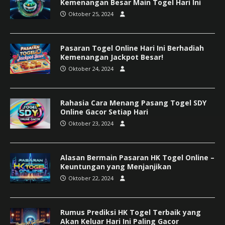
Kemenangan Besar Main Togel Hari Ini
Oktober 25, 2024
Pasaran Togel Online Hari Ini Berhadiah
Kemenangan Jackpot Besar!
Oktober 24, 2024
Rahasia Cara Menang Pasang Togel SDY
Online Gacor Setiap Hari
Oktober 23, 2024
Alasan Bermain Pasaran HK Togel Online –
Keuntungan yang Menjanjikan
Oktober 22, 2024
Rumus Prediksi HK Togel Terbaik yang
Akan Keluar Hari Ini Paling Gacor