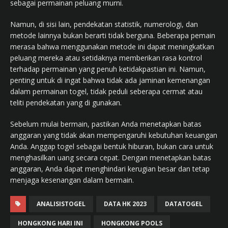
sebagai permainan peluang murni.
Namun, di sisi lain, pendekatan statistik, numerologi, dan
metode lainnya bukan berarti tidak berguna. Beberapa pemain
merasa bahwa menggunakan metode ini dapat meningkatkan
peluang mereka atau setidaknya memberikan rasa kontrol
terhadap permainan yang penuh ketidakpastian ini. Namun,
penting untuk di ingat bahwa tidak ada jaminan kemenangan
dalam permainan togel, tidak peduli seberapa cermat atau
teliti pendekatan yang di gunakan.
Sebelum mulai bermain, pastikan Anda menetapkan batas
anggaran yang tidak akan mempengaruhi kebutuhan keuangan
Anda. Anggap togel sebagai bentuk hiburan, bukan cara untuk
menghasilkan uang secara cepat. Dengan menetapkan batas
anggaran, Anda dapat menghindari kerugian besar dan tetap
menjaga kesenangan dalam bermain.
ANALISISTOGEL
DATA HK 2023
DATATOGEL
HONGKONG HARI INI
HONGKONG POOLS