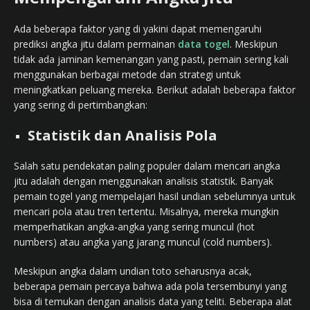
Ada beberapa faktor yang di yakini dapat memengaruhi
prediksi angka jitu dalam permainan
data togel
. Meskipun
tidak ada jaminan kemenangan yang pasti, pemain sering kali
menggunakan berbagai metode dan strategi untuk
meningkatkan peluang mereka. Berikut adalah beberapa faktor
yang sering di pertimbangkan:
Statistik dan Analisis Pola
Salah satu pendekatan paling populer dalam mencari angka
jitu adalah dengan menggunakan analisis statistik. Banyak
pemain togel yang mempelajari hasil undian sebelumnya untuk
mencari pola atau tren tertentu. Misalnya, mereka mungkin
memperhatikan angka-angka yang sering muncul (hot
numbers) atau angka yang jarang muncul (cold numbers).
Meskipun angka dalam undian toto seharusnya acak,
beberapa pemain percaya bahwa ada pola tersembunyi yang
bisa di temukan dengan analisis data yang teliti. Beberapa alat