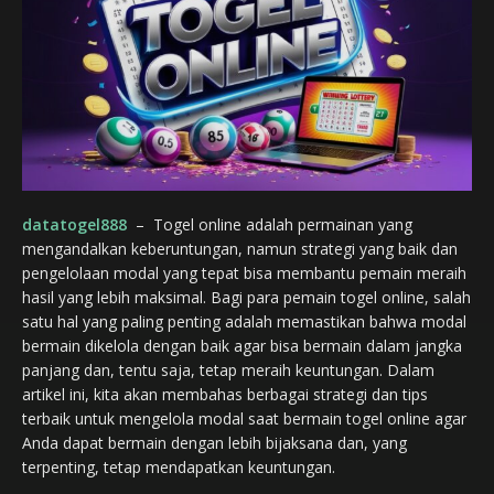
datatogel888
– Togel online adalah permainan yang
mengandalkan keberuntungan, namun strategi yang baik dan
pengelolaan modal yang tepat bisa membantu pemain meraih
hasil yang lebih maksimal. Bagi para pemain togel online, salah
satu hal yang paling penting adalah memastikan bahwa modal
bermain dikelola dengan baik agar bisa bermain dalam jangka
panjang dan, tentu saja, tetap meraih keuntungan. Dalam
artikel ini, kita akan membahas berbagai strategi dan tips
terbaik untuk mengelola modal saat bermain togel online agar
Anda dapat bermain dengan lebih bijaksana dan, yang
terpenting, tetap mendapatkan keuntungan.