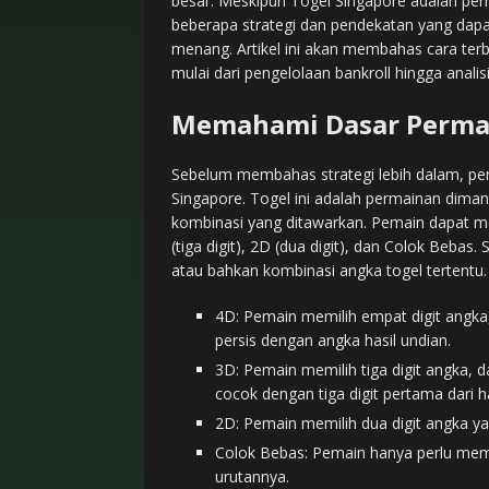
besar. Meskipun Togel Singapore adalah pe
beberapa strategi dan pendekatan yang da
menang. Artikel ini akan membahas cara ter
mulai dari pengelolaan bankroll hingga analis
Memahami Dasar Permai
Sebelum membahas strategi lebih dalam, p
Singapore. Togel ini adalah permainan dima
kombinasi yang ditawarkan. Pemain dapat mem
(tiga digit), 2D (dua digit), dan Colok Bebas.
atau bahkan kombinasi angka togel tertentu.
4D: Pemain memilih empat digit angka
persis dengan angka hasil undian.
3D: Pemain memilih tiga digit angka, d
cocok dengan tiga digit pertama dari ha
2D: Pemain memilih dua digit angka ya
Colok Bebas: Pemain hanya perlu memil
urutannya.