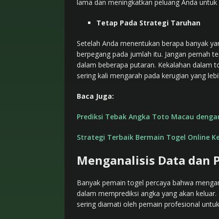
lama dan meningkatkan peluang Anda untuk
Tetap Pada Strategi Taruhan
Setelah Anda menentukan berapa banyak yan
berpegang pada jumlah itu. Jangan pernah t
dalam beberapa putaran. Kekalahan dalam tog
sering kali mengarah pada kerugian yang lebi
Baca Juga:
Prediksi Tebak Angka Toto Macau dengan
Strategi Terbaik Bermain Togel Online
Menganalisis Data dan 
Banyak pemain togel percaya bahwa mengan
dalam memprediksi angka yang akan keluar. 
sering diamati oleh pemain profesional un