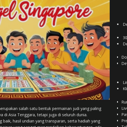
De
30
D
Do
De
Li
Kl
Ru
Li
rupakan salah satu bentuk permainan judi yang paling
Pa
ya di Asia Tenggara, tetapi juga di seluruh dunia.
Pr
g baik, hasil undian yang transparan, serta hadiah yang
Te