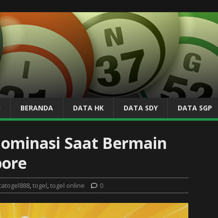
U
BERANDA
DATA HK
DATA SDY
DATA SGP
dominasi Saat Bermain
pore
tatogel888
,
togel
,
togel online
0