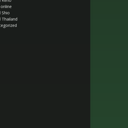
l Keno
 online
 Shio
 Thailand
tegorized