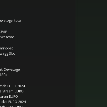
watogel toto
3VIP
ewascore
minobet
wagg Slot
nk Dewatogel
ikfifa
mah EURO 2024
ve Stream EURO
saran EURO
ediksi EURO 2024
bak Skor EURO