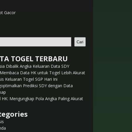
ot Gacor
Cari
TA TOGEL TERBARU
ia Dibalik Angka Keluaran Data SDY
 Membaca Data HK untuk Togel Lebih Akurat
sis Keluaran Togel SGP Hari Ini
optimalkan Prediksi SDY dengan Data
kap
l HK: Mengungkap Pola Angka Paling Akurat
tegories
sis
nda