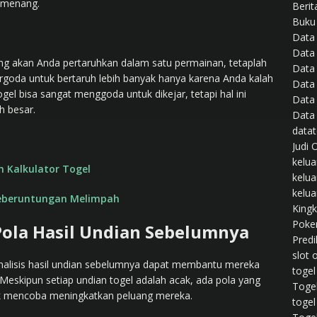
 menang.
Berit
Buku
Data
Data
g akan Anda pertaruhkan dalam satu permainan, tetaplah
Data
ergoda untuk bertaruh lebih banyak hanya karena Anda kalah
Data
el bisa sangat menggoda untuk dikejar, tetapi hal ini
Data
h besar.
Data
data
Judi 
kelu
 Kalkulator Togel
kelu
kelu
 Keberuntungan Melimpah
King
Poker
Pola Hasil Undian Sebelumnya
Predi
slot 
alisis hasil undian sebelumnya dapat membantu mereka
togel
Meskipun setiap undian togel adalah acak, ada pola yang
Toge
tuk mencoba meningkatkan peluang mereka.
togel