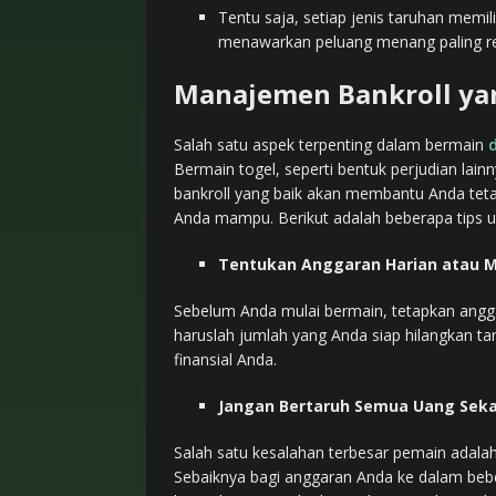
Tentu saja, setiap jenis taruhan memi
menawarkan peluang menang paling ren
Manajemen Bankroll yan
Salah satu aspek terpenting dalam bermain
Bermain togel, seperti bentuk perjudian lai
bankroll yang baik akan membantu Anda tetap
Anda mampu. Berikut adalah beberapa tips u
Tentukan Anggaran Harian atau 
Sebelum Anda mulai bermain, tetapkan anggar
haruslah jumlah yang Anda siap hilangkan t
finansial Anda.
Jangan Bertaruh Semua Uang Seka
Salah satu kesalahan terbesar pemain adal
Sebaiknya bagi anggaran Anda ke dalam bebe