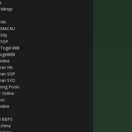
a
 Mimpi
 HK
 MACAU
 Sdy
 SGP
 Togel 888
togel888
Online
aran HK
aran SGP
aran SYD
kong Pools
 Online
ksi
online
l BBFS
 china