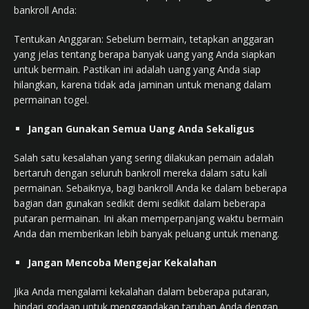
bankroll Anda:
Tentukan Anggaran: Sebelum bermain, tetapkan anggaran
yang jelas tentang berapa banyak uang yang Anda siapkan
untuk bermain. Pastikan ini adalah uang yang Anda siap
hilangkan, karena tidak ada jaminan untuk menang dalam
permainan togel.
Jangan Gunakan Semua Uang Anda Sekaligus
Salah satu kesalahan yang sering dilakukan pemain adalah
bertaruh dengan seluruh bankroll mereka dalam satu kali
permainan. Sebaiknya, bagi bankroll Anda ke dalam beberapa
bagian dan gunakan sedikit demi sedikit dalam beberapa
putaran permainan. Ini akan memperpanjang waktu bermain
Anda dan memberikan lebih banyak peluang untuk menang.
Jangan Mencoba Mengejar Kekalahan
Jika Anda mengalami kekalahan dalam beberapa putaran,
hindari godaan untuk menggandakan taruhan Anda dengan