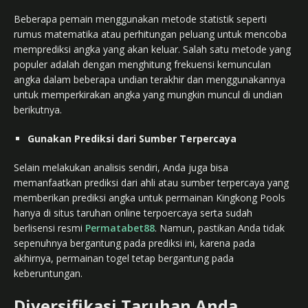
Beberapa pemain menggunakan metode statistik seperti
rumus matematika atau perhitungan peluang untuk mencoba
memprediksi angka yang akan keluar. Salah satu metode yang
populer adalah dengan menghitung frekuensi kemunculan
angka dalam beberapa undian terakhir dan menggunakannya
untuk memperkirakan angka yang mungkin muncul di undian
berikutnya.
Gunakan Prediksi dari Sumber Terpercaya
Selain melakukan analisis sendiri, Anda juga bisa
memanfaatkan prediksi dari ahli atau sumber terpercaya yang
memberikan prediksi angka untuk permainan Kingkong Pools
hanya di situs taruhan online terpoercaya serta sudah
berlisensi resmi
Permatabet88
. Namun, pastikan Anda tidak
sepenuhnya bergantung pada prediksi ini, karena pada
akhirnya, permainan togel tetap bergantung pada
keberuntungan.
Diversifikasi Taruhan Anda