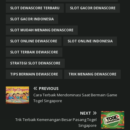
SLOT DEWASCORE TERBARU
SLOT GACOR DEWASCORE
SLOT GACOR INDONESIA
SLOT MUDAH MENANG DEWASCORE
SLOT ONLINE DEWASCORE
SLOT ONLINE INDONESIA
SLOT TERBAIK DEWASCORE
STRATEGI SLOT DEWASCORE
TIPS BERMAIN DEWASCORE
TRIK MENANG DEWASCORE
PREVIOUS
Cara Terbaik Mendominasi Saat Bermain Game
Togel Singapore
NEXT
Trik Terbaik Kemenangan Besar Pasang Togel
Singapore