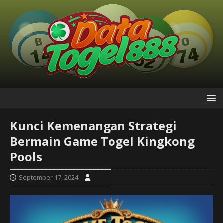
Kunci Kemenangan Strategi
Bermain Game Togel Kingkong
Pools
September 17, 2024