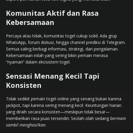
Komunitas Aktif dan Rasa
Kebersamaan
Percaya atau tidak, komunitas togel cukup solid. Ada grup
WhatsApp, forum diskusi, hingga channel prediksi di Telegram.
Semua saling berbagi informasi, strategi, dan pengalaman.
Kebersamaan inilah yang sering bikin pemain merasa
“nyaman” dalam ekosistem togel.
Sensasi Menang Kecil Tapi
Konsisten
Tidak sedikit pemain togel online yang senang bukan karena
jackpot, tapi karena sering menang kecil. Keuntungan harian
yang diraih secara konsisten—meskipun tidak besar—
memberikan rasa puas tersendiri. Seolah-olah sedang
bermain
sambil menghasilkan
.