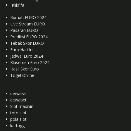
Klikfifa
Rumah EURO 2024
Live Stream EURO
Pasaran EURO
Prediksi EURO 2024
Tebak Skor EURO
Euro Hari Ini
Jadwal Euro 2024
Klasemen Euro 2024
Hasil Skor Euro
Togel Online
dewalive
dewabet
Slot maxwin
toto slot
pola slot
kartugg