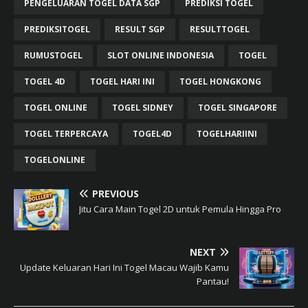
PENGELUARAN TOGEL DATA SGP
PREDIKSI TOGEL
PREDIKSITOGEL
RESULT SGP
RESULTTOGEL
RUMUSTOGEL
SLOT ONLINE INDONESIA
TOGEL
TOGEL 4D
TOGEL HARI INI
TOGEL HONGKONG
TOGEL ONLINE
TOGEL SIDNEY
TOGEL SINGAPORE
TOGEL TERPERCAYA
TOGEL4D
TOGELHARIINI
TOGELONLINE
PREVIOUS
Jitu Cara Main Togel 2D untuk Pemula Hingga Pro
NEXT
Update Keluaran Hari Ini Togel Macau Wajib Kamu
Pantau!