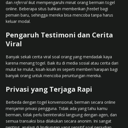
dan
referral
ikut mempengaruhi minat orang bermain togel
online. Beberapa situs bahkan memberikan
freebet
bagi
pemain baru, sehingga mereka bisa mencoba tanpa harus
keluar modal.
Pengaruh Testimoni dan Cerita
Viral
Banyak sekali cerita viral soal orang yang mendadak kaya
karena menang togel. Baik itu di media sosial atau cerita dari
mulut ke mulut, kisah-kisah ini seperti memberi harapan bagi
banyak orang untuk mencoba peruntungan mereka.
Privasi yang Terjaga Rapi
Berbeda dengan togel konvensional, bermain secara online
menjamin privasi pengguna. Tidak ada yang tahu kamu
bermain, tidak perlu berinteraksi langsung dengan agen, dan
semua transaksi bisa dilakukan secara anonim. Ini sangat
penting, apalagi di lingkungan yang sensitif soal perjudian.