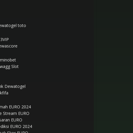
watogel toto
3VIP
ewascore
minobet
wagg Slot
nk Dewatogel
ikfifa
mah EURO 2024
ve Stream EURO
saran EURO
ediksi EURO 2024
bak Skor EURO