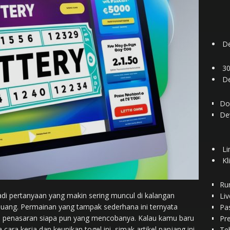
De
30
D
Do
De
Li
Kl
Ru
i pertanyaan yang makin sering muncul di kalangan
Li
uang. Permainan yang tampak sederhana ini ternyata
Pa
kin penasaran siapa pun yang mencobanya. Kalau kamu baru
Pr
ra kerja dan keunikan togel ini, simak artikel panjang ini
Te