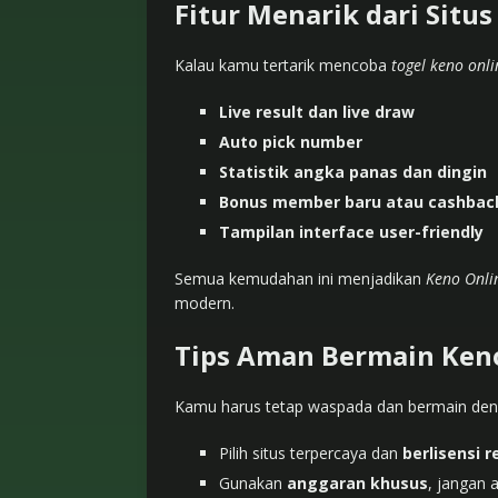
Fitur Menarik dari Situ
Kalau kamu tertarik mencoba
togel keno onli
Live result dan live draw
Auto pick number
Statistik angka panas dan dingin
Bonus member baru atau cashbac
Tampilan interface user-friendly
Semua kemudahan ini menjadikan
Keno Onli
modern.
Tips Aman Bermain Keno
Kamu harus tetap waspada dan bermain denga
Pilih situs terpercaya dan
berlisensi 
Gunakan
anggaran khusus
, jangan 