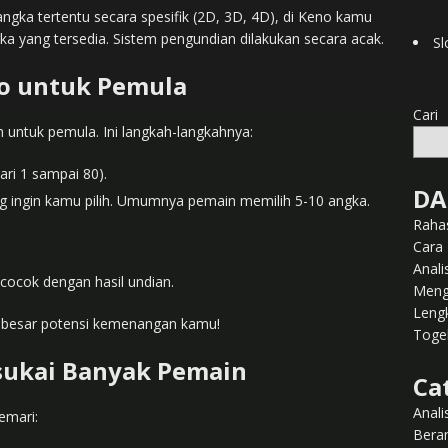
ngka tertentu secara spesifik (2D, 3D, 4D), di Keno kamu
ka yang tersedia. Sistem pengundian dilakukan secara acak.
Sl
no untuk Pemula
Cari
untuk pemula. Ini langkah-langkahnya:
ri 1 sampai 80).
DA
 ingin kamu pilih. Umumnya pemain memilih 5-10 angka.
Rahas
Cara
Anali
cocok dengan hasil undian.
Meng
Leng
 besar potensi kemenangan kamu!
Toge
sukai Banyak Pemain
Ca
Anali
emari:
Bera