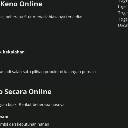
Toge
s Keno Online
togel
Togel
ne
, beberapa fitur menarik biasanya tersedia:
Togel
Unca
k kekalahan
ne
jadi salah satu pilihan populer di kalangan pemain
 Secara Online
n bijak. Berikut beberapa tipsnya:
resmi
ambil dari kebutuhan harian