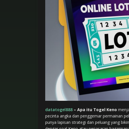
datatogel888
– Apa itu Togel Keno
menjad
pecinta angka dan penggemar permainan pel
punya lapisan strategi dan peluang yang bi
dengar soal Keno atau penasaran bagaimana ca