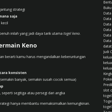
Berit
Buku
gantung strategi
Data
 mana saja
Data
 kecil
Data
Data
nuh inilah yang jadi daya tarik utama
togel keno
.
Data
Data
Bermain Keno
data
Judi 
kan berarti kamu harus mengandalkan keberuntungan
kelu
kelu
kelu
cara konsisten
King
Poker
(semakin banyak, semakin susah cocok semua)
Predi
ap
slot 
, seperti segitiga atau persegi dari angka
togel
Toge
Strategi hanya membantu memaksimalkan kemungkinan.
togel