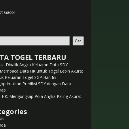
ot Gacor
Cari
TA TOGEL TERBARU
ia Dibalik Angka Keluaran Data SDY
 Membaca Data HK untuk Togel Lebih Akurat
sis Keluaran Togel SGP Hari Ini
optimalkan Prediksi SDY dengan Data
kap
l HK: Mengungkap Pola Angka Paling Akurat
tegories
sis
nda