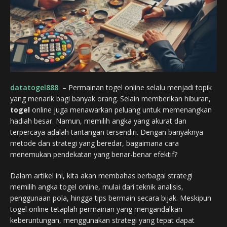
datatogel888
– Permainan togel online selalu menjadi topik
yang menarik bagi banyak orang. Selain memberikan hiburan,
togel
online juga menawarkan peluang untuk memenangkan
hadiah besar. Namun, memilih angka yang akurat dan
terpercaya adalah tantangan tersendiri. Dengan banyaknya
metode dan strategi yang beredar, bagaimana cara
menemukan pendekatan yang benar-benar efektif?
Dalam artikel ini, kita akan membahas berbagai strategi
memilih angka togel online, mulai dari teknik analisis,
penggunaan pola, hingga tips bermain secara bijak. Meskipun
togel online tetaplah permainan yang mengandalkan
keberuntungan, menggunakan strategi yang tepat dapat