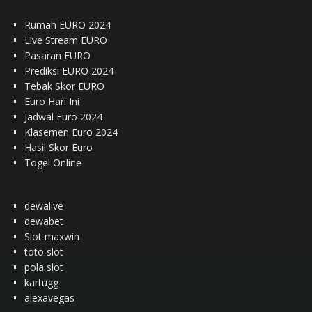
Rumah EURO 2024
Live Stream EURO
Pasaran EURO
Prediksi EURO 2024
Tebak Skor EURO
Euro Hari Ini
Jadwal Euro 2024
Klasemen Euro 2024
Hasil Skor Euro
Togel Online
dewalive
dewabet
Slot maxwin
toto slot
pola slot
kartugg
alexavegas