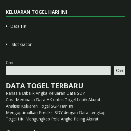
KELUARAN TOGEL HARI INI
Data HK
Slot Gacor
Cari
Cari
DATA TOGEL TERBARU
Rahasia Dibalik Angka Keluaran Data SDY
Cara Membaca Data HK untuk Togel Lebih Akurat
Analisis Keluaran Togel SGP Hari Ini
Mengoptimalkan Prediksi SDY dengan Data Lengkap
Togel HK: Mengungkap Pola Angka Paling Akurat