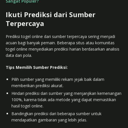
Sangat Populer?
Ikuti Prediksi dari Sumber
Terpercaya
Prediksi togel online dari sumber terpercaya sering menjadi
acuan bagi banyak pemain. Beberapa situs atau komunitas
togel online menyediakan prediksi harian berdasarkan analisis
data dan pola.
Tips Memilih Sumber Prediksi:
Pilih sumber yang memiliki rekam jejak baik dalam
memberikan prediksi akurat.
Hindari prediksi dari sumber yang menjanjikan kemenangan
100%, karena tidak ada metode yang dapat memastikan
hasil togel online.
Bandingkan prediksi dari beberapa sumber untuk
mendapatkan gambaran yang lebih jelas.