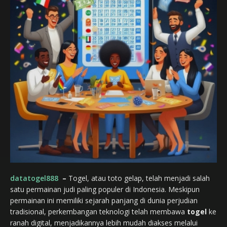
datatogel888
–
Togel, atau toto gelap, telah menjadi salah
satu permainan judi paling populer di Indonesia. Meskipun
permainan ini memiliki sejarah panjang di dunia perjudian
tradisional, perkembangan teknologi telah membawa
togel
ke
ranah digital, menjadikannya lebih mudah diakses melalui