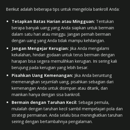
Berikut adalah beberapa tips untuk mengelola bankroll Anda:
Tetapkan Batas Harian atau Mingguan:
Tentukan
berapa banyak uang yang Anda siapkan untuk bermain
dalam satu hari atau minggu. Jangan pernah bermain
dengan uang yang Anda tidak mampu kehilangan.
Jangan Mengejar Kerugian:
Jika Anda mengalami
kekalahan, hindari godaan untuk terus bermain dengan
harapan bisa segera memulihkan kerugian. Ini sering kali
berujung pada kerugian yang lebih besar.
Pisahkan Uang Kemenangan:
Jika Anda beruntung
memenangkan sejumlah uang, pisahkan sebagian dari
kemenangan Anda untuk disimpan atau ditarik, dan
mainkan hanya dengan sisa bankroll.
Bermain dengan Taruhan Kecil:
Sebagai pemula,
mulailah dengan taruhan kecil sambil mempelajari pola dan
strategi permainan. Anda selalu bisa meningkatkan taruhan
seiring dengan bertambahnya pengalaman.