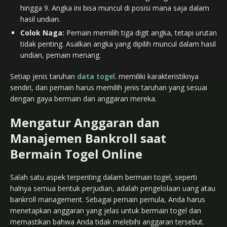
hingga 9. Angka ini bisa muncul di posisi mana saja dalam
hasil undian.
Colok Naga:
Pemain memilih tiga digit angka, tetapi urutan
tidak penting. Asalkan angka yang dipilih muncul dalam hasil
undian, pemain menang.
Setiap jenis taruhan
data togel
. memiliki karakteristiknya
sendiri, dan pemain harus memilih jenis taruhan yang sesuai
dengan gaya bermain dan anggaran mereka.
Mengatur Anggaran dan
Manajemen Bankroll saat
Bermain Togel Online
Salah satu aspek terpenting dalam bermain togel, seperti
halnya semua bentuk perjudian, adalah pengelolaan uang atau
bankroll management. Sebagai pemain pemula, Anda harus
menetapkan anggaran yang jelas untuk bermain togel dan
memastikan bahwa Anda tidak melebihi anggaran tersebut.