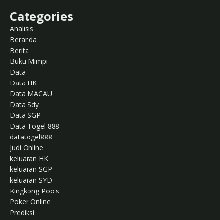
Categories
Analisis
Beranda
Berita
Buku Mimpi
Data
Data HK
Data MACAU
Data Sdy
Data SGP
Data Togel 888
datatogel888
Judi Online
keluaran HK
keluaran SGP
keluaran SYD
Kingkong Pools
Poker Online
Prediksi