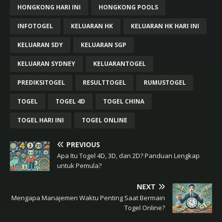
HONGKONG HARI INI
HONGKONG POOLS
INFOTOGEL
KELUARAN HK
KELUARAN HK HARI INI
KELUARAN SDY
KELUARAN SGP
KELUARAN SYDNEY
KELUARANTOGEL
PREDIKSITOGEL
RESULTTOGEL
RUMUSTOGEL
TOGEL
TOGEL 4D
TOGEL CHINA
TOGEL HARI INI
TOGEL ONLINE
PREVIOUS
Apa Itu Togel 4D, 3D, dan 2D? Panduan Lengkap
untuk Pemula?
NEXT
Mengapa Manajemen Waktu Penting Saat Bermain
Togel Online?