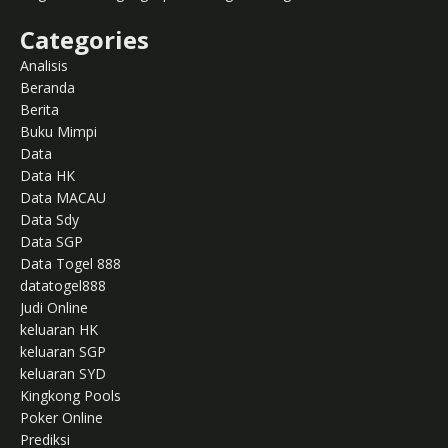
Categories
Analisis
Beranda
Berita
Buku Mimpi
Data
Data HK
Data MACAU
Data Sdy
Data SGP
Data Togel 888
datatogel888
Judi Online
keluaran HK
keluaran SGP
keluaran SYD
Kingkong Pools
Poker Online
Prediksi