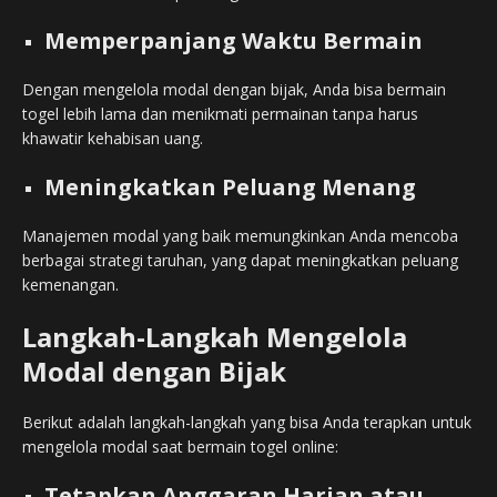
Memperpanjang Waktu Bermain
Dengan mengelola modal dengan bijak, Anda bisa bermain
togel lebih lama dan menikmati permainan tanpa harus
khawatir kehabisan uang.
Meningkatkan Peluang Menang
Manajemen modal yang baik memungkinkan Anda mencoba
berbagai strategi taruhan, yang dapat meningkatkan peluang
kemenangan.
Langkah-Langkah Mengelola
Modal dengan Bijak
Berikut adalah langkah-langkah yang bisa Anda terapkan untuk
mengelola modal saat bermain togel online:
Tetapkan Anggaran Harian atau