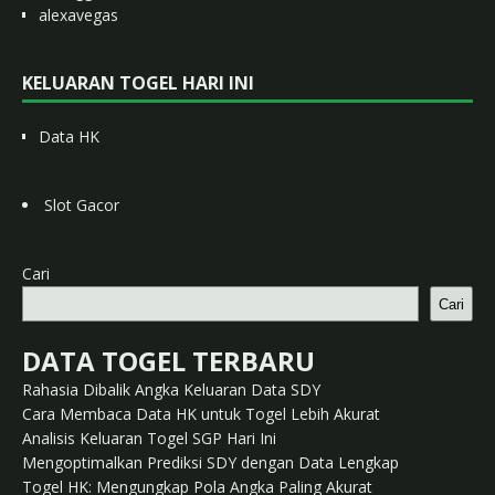
alexavegas
KELUARAN TOGEL HARI INI
Data HK
Slot Gacor
Cari
Cari
DATA TOGEL TERBARU
Rahasia Dibalik Angka Keluaran Data SDY
Cara Membaca Data HK untuk Togel Lebih Akurat
Analisis Keluaran Togel SGP Hari Ini
Mengoptimalkan Prediksi SDY dengan Data Lengkap
Togel HK: Mengungkap Pola Angka Paling Akurat