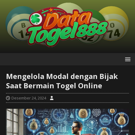
Mengelola Modal dengan Bijak
Saat Bermain Togel Online
Desember 24, 2024