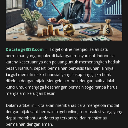
Datatogel888.com
– Togel online menjadi salah satu
permainan yang populer di kalangan masyarakat Indonesia
karena keseruannya dan peluang untuk memenangkan hadiah
besar. Namun, seperti permainan berbasis taruhan lainnya,
togel
memiliki risiko finansial yang cukup tinggi jika tidak
dikelola dengan bijak. Mengelola modal dengan baik adalah
kunci untuk menjaga kesenangan bermain togel tanpa harus
mengalami kerugian besar.
Dalam artikel ini, kita akan membahas cara mengelola modal
dengan bijak saat bermain togel online, termasuk strategi yang
dapat membantu Anda tetap terkontrol dan menikmati
permainan dengan aman.