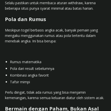
Selalu pastikan untuk membaca aturan withdraw, karena
beberapa situs punya syarat minimal atau batas harian.
Pola dan Rumus
Meskipun togel berbasis angka acak, banyak pemain yang
mengaku menggunakan rumus atau pola tertentu dalam
menebak angka. Ini bisa berupa:
Rumus matematika
Pola dari result sebelumnya
Kombinasi angka favorit
Tafsir mimpi
Perlu diingat, tidak ada rumus yang bisa menjamin
kemenangan, karena semua keluaran diatur oleh sistem acak.
Bermain dengan Paham, Bukan Asal