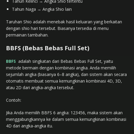
Tahun Kelinci → Angka Shio tertentu
Tahun Naga → Angka Shio lain
Taruhan Shio adalah menebak hasil keluaran yang berkaitan
dengan shio hari tersebut. Biasanya tersedia di menu
permainan tambahan.
BBFS (Bebas Bebas Full Set)
BBFS
adalah singkatan dari Bebas Bebas Full Set, yaitu
metode bermain dengan kombinasi angka. Anda memilih
sejumlah angka (biasanya 6–8 angka), dan sistem akan secara
otomatis membuat semua kemungkinan kombinasi 4D, 3D,
atau 2D dari angka-angka tersebut.
Contoh:
Jika Anda memilih BBFS 6 angka: 123456, maka sistem akan
menggabungkannya ke dalam semua kemungkinan kombinasi
4D dari angka-angka itu.