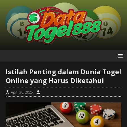
Istilah Penting dalam Dunia Togel
Online yang Harus Diketahui
April 30, 2025