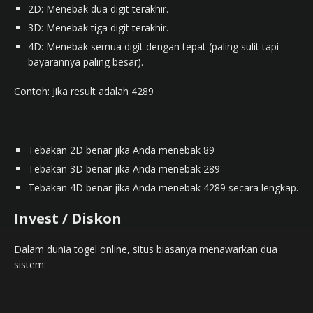
2D: Menebak dua digit terakhir.
3D: Menebak tiga digit terakhir.
4D: Menebak semua digit dengan tepat (paling sulit tapi
bayarannya paling besar).
Contoh: Jika result adalah 4289
Tebakan 2D benar jika Anda menebak 89
Tebakan 3D benar jika Anda menebak 289
Tebakan 4D benar jika Anda menebak 4289 secara lengkap.
Invest / Diskon
Dalam dunia togel online, situs biasanya menawarkan dua
sistem: