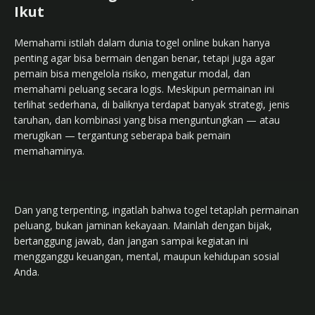
Ikut
Memahami istilah dalam dunia togel online bukan hanya
penting agar bisa bermain dengan benar, tetapi juga agar
pemain bisa mengelola risiko, mengatur modal, dan
memahami peluang secara logis. Meskipun permainan ini
terlihat sederhana, di baliknya terdapat banyak strategi, jenis
taruhan, dan kombinasi yang bisa menguntungkan — atau
merugikan — tergantung seberapa baik pemain
memahaminya.
Dan yang terpenting, ingatlah bahwa togel tetaplah permainan
peluang, bukan jaminan kekayaan. Mainlah dengan bijak,
bertanggung jawab, dan jangan sampai kegiatan ini
mengganggu keuangan, mental, maupun kehidupan sosial
Anda.