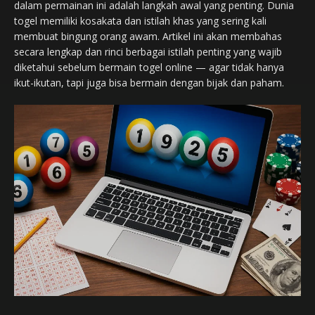
dalam permainan ini adalah langkah awal yang penting. Dunia
togel memiliki kosakata dan istilah khas yang sering kali
membuat bingung orang awam. Artikel ini akan membahas
secara lengkap dan rinci berbagai istilah penting yang wajib
diketahui sebelum bermain togel online — agar tidak hanya
ikut-ikutan, tapi juga bisa bermain dengan bijak dan paham.