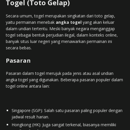
Togel (Toto Gelap)
Secara umum, togel merupakan singkatan dari toto gelap,
yaitu permainan menebak
angka togel
yang akan keluar
dalam undian tertentu. Meski banyak negara menganggap
togel sebagai bentuk perjudian ilegal, dalam konteks online,
banyak situs luar negeri yang menawarkan permainan ini
secara bebas.
Pasaran
Pasaran dalam togel merujuk pada jenis atau asal undian
angka togel yang digunakan. Beberapa pasaran populer dalam
togel online antara lain:
Singapore (SGP): Salah satu pasaran paling populer dengan
jadwal result harian.
Hongkong (HK): Juga sangat terkenal, biasanya memiliki