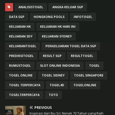
ANALISISTOGEL
ANGKA KELUAR SGP
DATA SGP
HONGKONG POOLS
INFOTOGEL
KELUARAN HK
KELUARAN HK HARI INI
KELUARAN SDY
KELUARAN SYDNEY
KELUARANTOGEL
PENGELUARAN TOGEL DATA SGP
PREDIKSITOGEL
RESULT SGP
RESULTTOGEL
RUMUSTOGEL
SLOT ONLINE INDONESIA
TOGEL
TOGEL ONLINE
TOGEL SIDNEY
TOGEL SINGAPORE
TOGEL TERPERCAYA
TOGEL4D
TOGELONLINE
TOGELTERPERCAYA
TOTO
PREVIOUS
Inspirasi dari Ibu Sri: Nenek 70 Tahun yang Raih