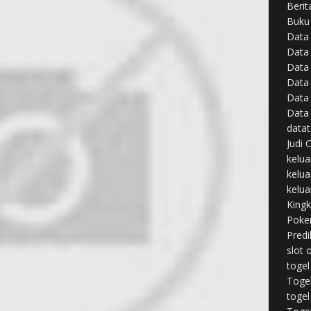
Berit
Buku
Data
Data
Data
Data
Data
Data
data
Judi 
kelu
kelu
kelu
King
Poker
Predi
slot 
togel
Toge
togel