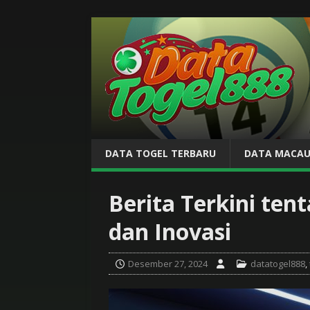
DATA TOGEL TERBARU
DATA MACA
Berita Terkini ten
dan Inovasi
Desember 27, 2024
datatogel888
,