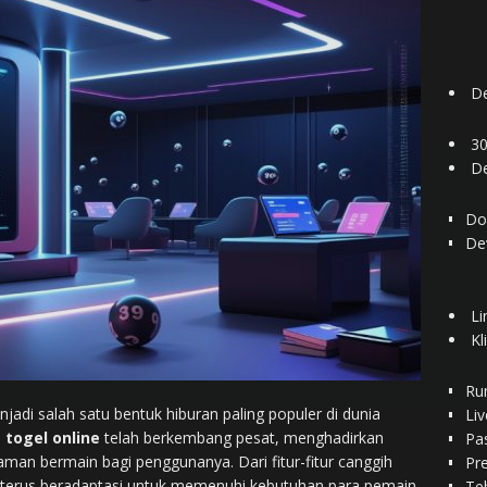
De
30
D
Do
De
Li
Kl
Ru
jadi salah satu bentuk hiburan paling populer di dunia
Li
m
togel online
telah berkembang pesat, menghadirkan
Pa
man bermain bagi penggunanya. Dari fitur-fitur canggih
Pr
ni terus beradaptasi untuk memenuhi kebutuhan para pemain
Te