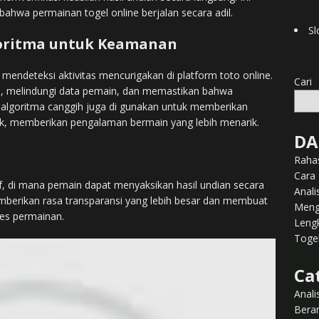
ahwa permainan togel online berjalan secara adil.
Sl
oritma untuk Keamanan
 mendeteksi aktivitas mencurigakan di platform toto online.
Cari
, melindungi data pemain, dan memastikan bahwa
u, algoritma canggih juga di gunakan untuk memberikan
ik, memberikan pengalaman bermain yang lebih menarik.
DA
Rahas
Cara
ktif, di mana pemain dapat menyaksikan hasil undian secara
Anali
emberikan rasa transparansi yang lebih besar dan membuat
Meng
es permainan.
Leng
Toge
Ca
Anali
Bera