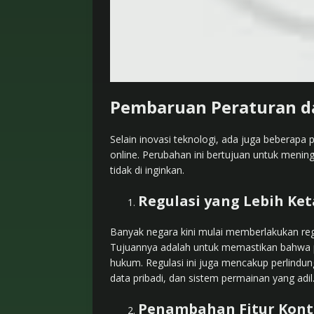
Pembaruan Peraturan d
Selain inovasi teknologi, ada juga beberapa 
online. Perubahan ini bertujuan untuk menin
tidak di inginkan.
Regulasi yang Lebih Ket
Banyak negara kini mulai memberlakukan regu
Tujuannya adalah untuk memastikan bahwa pl
hukum. Regulasi ini juga mencakup perlindu
data pribadi, dan sistem permainan yang adil
Penambahan Fitur Kontr