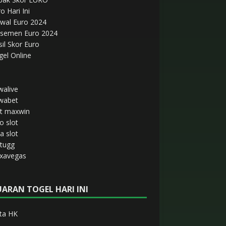
o Hari Ini
dwal Euro 2024
asemen Euro 2024
il Skor Euro
gel Online
walive
wabet
ot maxwin
o slot
a slot
rtugg
exavegas
UARAN TOGEL HARI INI
ta HK