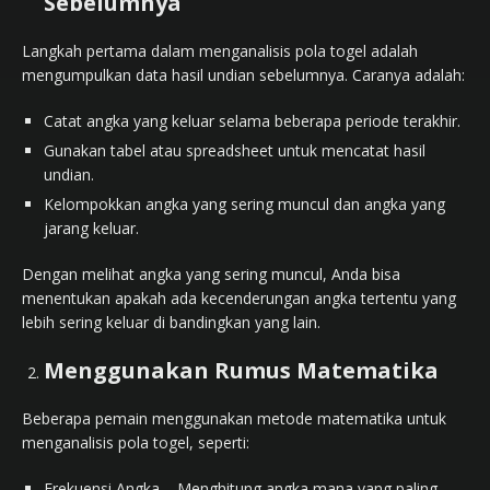
Sebelumnya
Langkah pertama dalam menganalisis pola togel adalah
mengumpulkan data hasil undian sebelumnya. Caranya adalah:
Catat angka yang keluar selama beberapa periode terakhir.
Gunakan tabel atau spreadsheet untuk mencatat hasil
undian.
Kelompokkan angka yang sering muncul dan angka yang
jarang keluar.
Dengan melihat angka yang sering muncul, Anda bisa
menentukan apakah ada kecenderungan angka tertentu yang
lebih sering keluar di bandingkan yang lain.
Menggunakan Rumus Matematika
Beberapa pemain menggunakan metode matematika untuk
menganalisis pola togel, seperti:
Frekuensi Angka – Menghitung angka mana yang paling