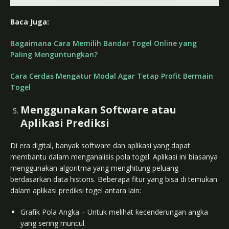
Baca Juga:
Bagaimana Cara Memilih Bandar Togel Online yang
Paling Menguntungkan?
Cara Cerdas Mengatur Modal Agar Tetap Profit Bermain
Togel
Menggunakan Software atau
Aplikasi Prediksi
Di era digital, banyak software dan aplikasi yang dapat
membantu dalam menganalisis pola togel. Aplikasi ini biasanya
menggunakan algoritma yang menghitung peluang
berdasarkan data historis. Beberapa fitur yang bisa di temukan
dalam aplikasi prediksi togel antara lain:
Grafik Pola Angka – Untuk melihat kecenderungan angka
yang sering muncul.