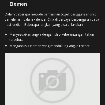
Elemen
Dalam beberapa metode permainan togel, penggunaan shio
dan elemen dalam kalender Cina di percaya berpengaruh pada
hasil undian. Beberapa langkah yang bisa di lakukan:
Menyesuaikan angka dengan shio keberuntungan tahun
tersebut.
Menganalisis elemen yang mendukung angka tertentu.