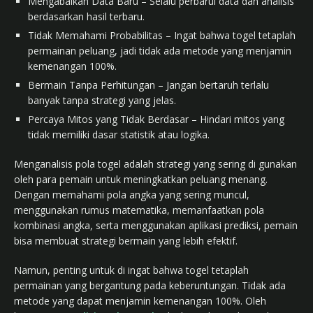
Mengabaikan Data Baru – Selalu perbarui data dan analisis
berdasarkan hasil terbaru.
Tidak Memahami Probabilitas – Ingat bahwa togel tetaplah
permainan peluang, jadi tidak ada metode yang menjamin
kemenangan 100%.
Bermain Tanpa Perhitungan – Jangan bertaruh terlalu
banyak tanpa strategi yang jelas.
Percaya Mitos yang Tidak Berdasar – Hindari mitos yang
tidak memiliki dasar statistik atau logika.
Menganalisis pola togel adalah strategi yang sering di gunakan
oleh para pemain untuk meningkatkan peluang menang.
Dengan memahami pola angka yang sering muncul,
menggunakan rumus matematika, memanfaatkan pola
kombinasi angka, serta menggunakan aplikasi prediksi, pemain
bisa membuat strategi bermain yang lebih efektif.
Namun, penting untuk di ingat bahwa togel tetaplah
permainan yang bergantung pada keberuntungan. Tidak ada
metode yang dapat menjamin kemenangan 100%. Oleh