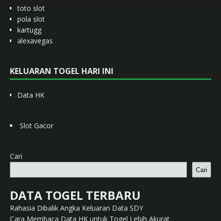
toto slot
pola slot
kartugg
alexavegas
KELUARAN TOGEL HARI INI
Data HK
Slot Gacor
Cari
Cari
DATA TOGEL TERBARU
Rahasia Dibalik Angka Keluaran Data SDY
Cara Membaca Data HK untuk Togel Lebih Akurat