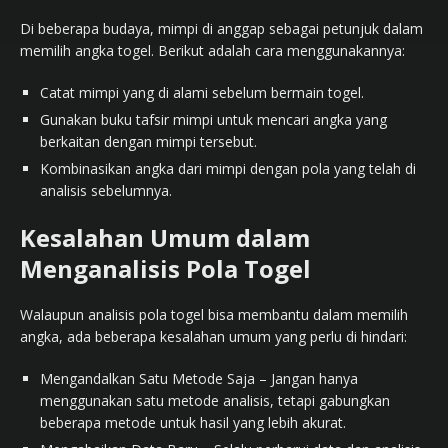
Di beberapa budaya, mimpi di anggap sebagai petunjuk dalam
memilih angka togel. Berikut adalah cara menggunakannya:
Catat mimpi yang di alami sebelum bermain togel.
Gunakan buku tafsir mimpi untuk mencari angka yang
berkaitan dengan mimpi tersebut.
Kombinasikan angka dari mimpi dengan pola yang telah di
analisis sebelumnya.
Kesalahan Umum dalam
Menganalisis Pola Togel
Walaupun analisis pola togel bisa membantu dalam memilih
angka, ada beberapa kesalahan umum yang perlu di hindari:
Mengandalkan Satu Metode Saja – Jangan hanya
menggunakan satu metode analisis, tetapi gabungkan
beberapa metode untuk hasil yang lebih akurat.