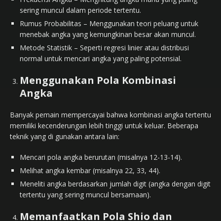
sering muncul dalam periode tertentu.
Rumus Probabilitas – Menggunakan teori peluang untuk
menebak angka yang kemungkinan besar akan muncul.
Metode Statistik – Seperti regresi linier atau distribusi
normal untuk mencari angka yang paling potensial.
Menggunakan Pola Kombinasi
Angka
Banyak pemain mempercayai bahwa kombinasi angka tertentu
memiliki kecenderungan lebih tinggi untuk keluar. Beberapa
teknik yang di gunakan antara lain:
Mencari pola angka berurutan (misalnya 12-13-14).
Melihat angka kembar (misalnya 22, 33, 44).
Meneliti angka berdasarkan jumlah digit (angka dengan digit
tertentu yang sering muncul bersamaan).
Memanfaatkan Pola Shio dan