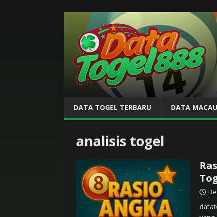
DATA TOGEL TERBARU
DATA MACA
analisis togel
Ras
Tog
De
datat