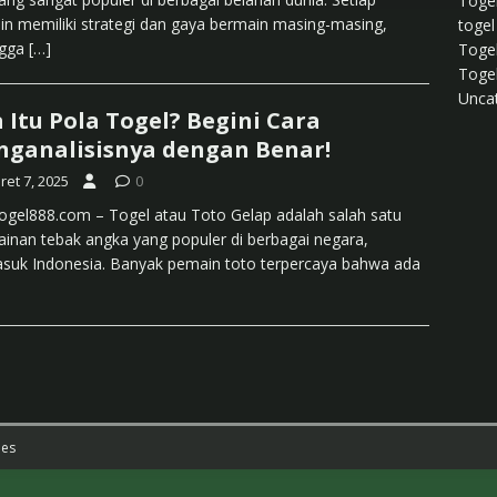
Toge
n memiliki strategi dan gaya bermain masing-masing,
togel
ngga
[…]
Togel
Togel
Unca
 Itu Pola Togel? Begini Cara
ganalisisnya dengan Benar!
ret 7, 2025
0
ogel888.com – Togel atau Toto Gelap adalah salah satu
inan tebak angka yang populer di berbagai negara,
suk Indonesia. Banyak pemain toto terpercaya bahwa ada
es