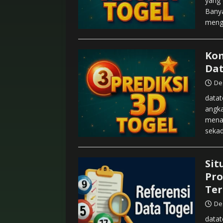
yang 
Bany
meng
Kom
Dat
De
datat
angka
mena
seka
Sit
Pro
Ter
De
datat