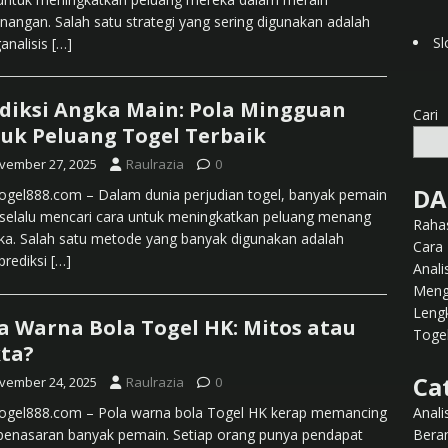
angan. Salah satu strategi yang sering digunakan adalah
Sl
analisis
[…]
diksi Angka Main: Pola Mingguan
Cari
uk Peluang Togel Terbaik
vember 27, 2025
Raulrazia
0
DA
ogel888.com – Dalam dunia perjudian togel, banyak pemain
selalu mencari cara untuk meningkatkan peluang menang
Rahas
a. Salah satu metode yang banyak digunakan adalah
Cara
rediksi
[…]
Anali
Meng
Leng
a Warna Bola Togel HK: Mitos atau
Toge
ta?
Ca
vember 24, 2025
Raulrazia
0
Anali
ogel888.com – Pola warna bola Togel HK kerap memancing
Bera
penasaran banyak pemain. Setiap orang punya pendapat