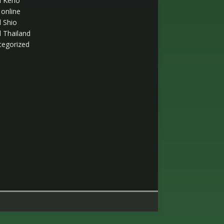
l Keno
 online
 Shio
 Thailand
tegorized