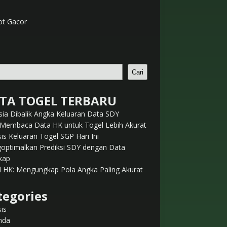
ot Gacor
Cari
TA TOGEL TERBARU
ia Dibalik Angka Keluaran Data SDY
 Membaca Data HK untuk Togel Lebih Akurat
sis Keluaran Togel SGP Hari Ini
optimalkan Prediksi SDY dengan Data
kap
l HK: Mengungkap Pola Angka Paling Akurat
tegories
sis
nda