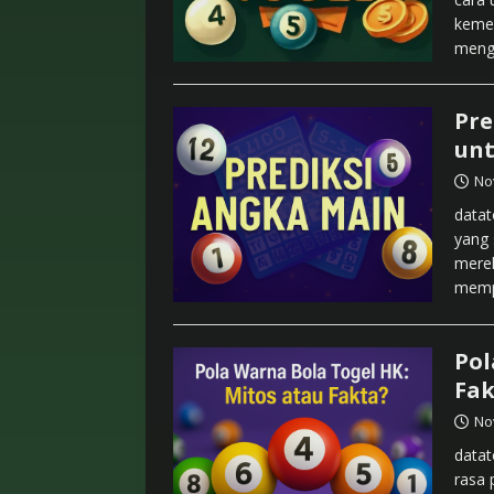
kemen
meng
Pre
unt
No
datat
yang 
merek
memp
Pol
Fak
No
datat
rasa 