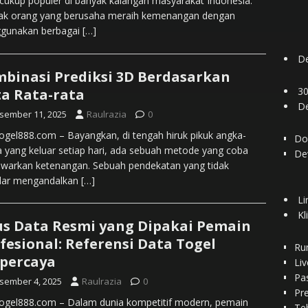
cukup populer di banyak kalangan masyarakat Indonesia.
ak orang yang berusaha meraih kemenangan dengan
gunakan berbagai
[…]
De
binasi Prediksi 3D Berdasarkan
30
a Rata-rata
D
sember 11, 2025
Raulrazia
0
ogel888.com – Bayangkan, di tengah hiruk pikuk angka-
Do
 yang keluar setiap hari, ada sebuah metode yang coba
De
warkan ketenangan. Sebuah pendekatan yang tidak
dar mengandalkan
[…]
Li
Kl
us Data Resmi yang Dipakai Pemain
fesional: Referensi Data Togel
Ru
percaya
Li
Pa
sember 4, 2025
Raulrazia
0
Pr
ogel888.com – Dalam dunia kompetitif modern, pemain
Te