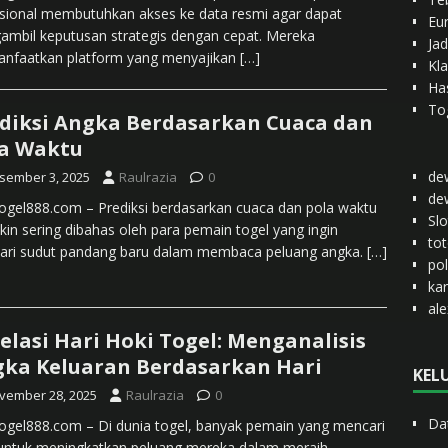
sional membutuhkan akses ke data resmi agar dapat
Eur
mbil keputusan strategis dengan cepat. Mereka
Ja
nfaatkan platform yang menyajikan
[…]
Kl
Has
To
diksi Angka Berdasarkan Cuaca dan
a Waktu
de
sember 3, 2025
Raulrazia
0
de
ogel888.com – Prediksi berdasarkan cuaca dan pola waktu
Sl
in sering dibahas oleh para pemain togel yang ingin
tot
ari sudut pandang baru dalam membaca peluang angka.
[…]
pol
ka
al
elasi Hari Hoki Togel: Menganalisis
ka Keluaran Berdasarkan Hari
KEL
vember 28, 2025
Raulrazia
0
Da
ogel888.com – Di dunia togel, banyak pemain yang mencari
untuk meningkatkan peluang mereka dalam meraih