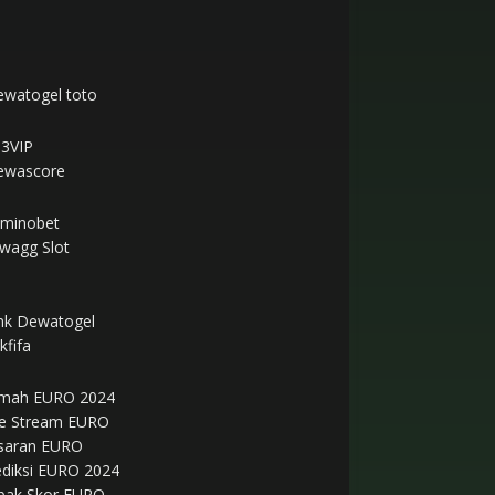
watogel toto
3VIP
ewascore
minobet
wagg Slot
nk Dewatogel
ikfifa
mah EURO 2024
ve Stream EURO
saran EURO
ediksi EURO 2024
bak Skor EURO