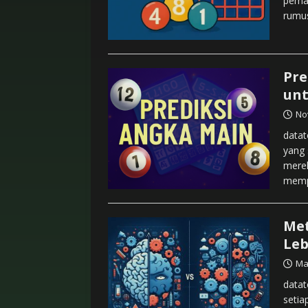
pema
rumus
Pre
unt
No
datat
yang 
merek
memp
Met
Leb
Ma
datat
setia