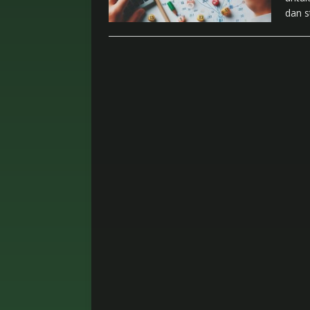
dan s