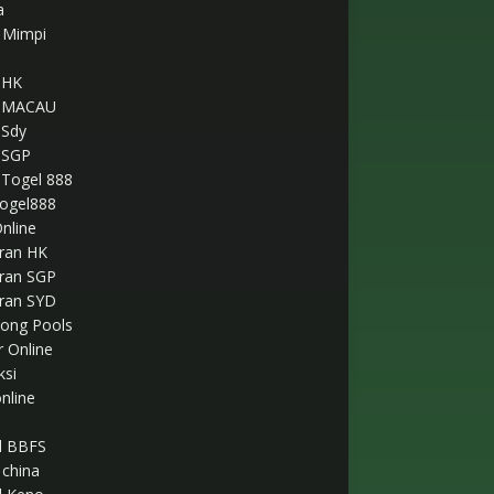
a
 Mimpi
 HK
 MACAU
 Sdy
 SGP
 Togel 888
togel888
Online
aran HK
aran SGP
aran SYD
kong Pools
 Online
ksi
online
l BBFS
 china