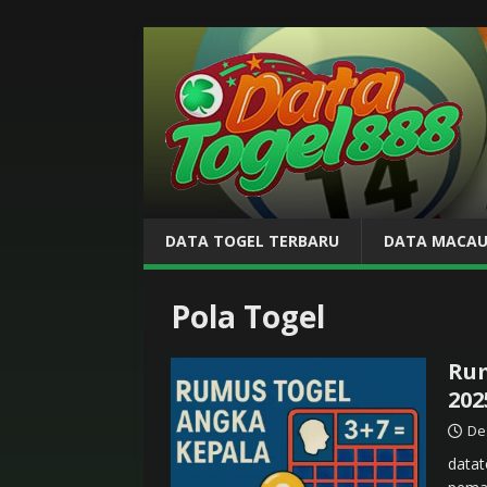
DATA TOGEL TERBARU
DATA MACA
Pola Togel
Rum
202
De
datat