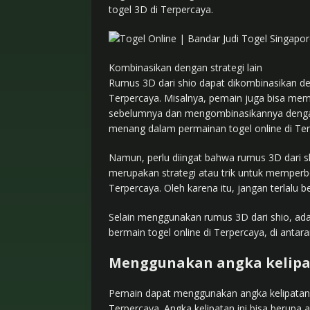
togel 3D di Terpercaya.
Kombinasikan dengan strategi lain
Rumus 3D dari shio dapat dikombinasikan den
Terpercaya. Misalnya, pemain juga bisa mem
sebelumnya dan mengombinasikannya denga
menang dalam permainan togel online di Ter
Namun, perlu diingat bahwa rumus 3D dari 
merupakan strategi atau trik untuk mempe
Terpercaya. Oleh karena itu, jangan terlalu 
Selain menggunakan rumus 3D dari shio, ada
bermain togel online di Terpercaya, di antar
Menggunakan angka kelip
Pemain dapat menggunakan angka kelipatan s
Terpercaya. Angka kelipatan ini bisa berupa 