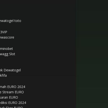
watogel toto
3VIP
ewascore
minobet
wagg Slot
nk Dewatogel
ikfifa
mah EURO 2024
ve Stream EURO
saran EURO
ediksi EURO 2024
bak Skor EURO