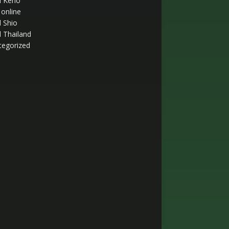
l Keno
 online
 Shio
 Thailand
tegorized