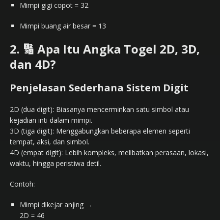
Mimpi gigi copot = 32
Mimpi buang air besar = 13
2. 🔢 Apa Itu Angka Togel 2D, 3D,
dan 4D?
Penjelasan Sederhana Sistem Digit
2D (dua digit): Biasanya mencerminkan satu simbol atau
kejadian inti dalam mimpi.
3D (tiga digit): Menggabungkan beberapa elemen seperti
tempat, aksi, dan simbol.
4D (empat digit): Lebih kompleks, melibatkan perasaan, lokasi,
waktu, hingga peristiwa detil.
Contoh:
Mimpi dikejar anjing →
2D = 46