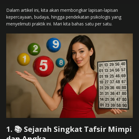
Dalam artikel ini, kita akan membongkar lapisan-lapisan
kepercayaan, budaya, hingga pendekatan psikologis yang
menyelimuti praktik ini. Mari kita bahas satu per satu.
1. 📚 Sejarah Singkat Tafsir Mimpi
dan Angka