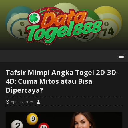
Tafsir Mimpi Angka Togel 2D-3D-
4D: Cuma Mitos atau Bisa
Dipercaya?
April 17, 2025