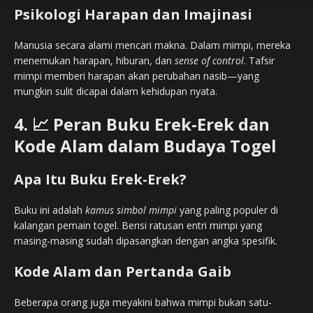
Psikologi Harapan dan Imajinasi
Manusia secara alami mencari makna. Dalam mimpi, mereka
menemukan harapan, hiburan, dan
sense of control
. Tafsir
mimpi memberi harapan akan perubahan nasib—yang
mungkin sulit dicapai dalam kehidupan nyata.
4. 📈 Peran Buku Erek-Erek dan
Kode Alam dalam Budaya Togel
Apa Itu Buku Erek-Erek?
Buku ini adalah
kamus simbol mimpi
yang paling populer di
kalangan pemain togel. Berisi ratusan entri mimpi yang
masing-masing sudah dipasangkan dengan angka spesifik.
Kode Alam dan Pertanda Gaib
Beberapa orang juga meyakini bahwa mimpi bukan satu-