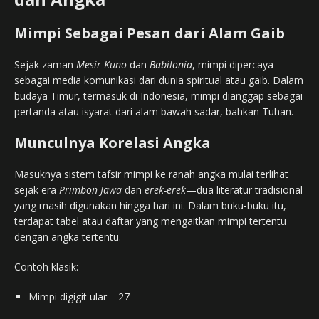
Mimpi Sebagai Pesan dari Alam Gaib
Sejak zaman
Mesir Kuno
dan
Babilonia
, mimpi dipercaya
sebagai media komunikasi dari dunia spiritual atau gaib. Dalam
budaya Timur, termasuk di Indonesia, mimpi dianggap sebagai
pertanda atau isyarat dari alam bawah sadar, bahkan Tuhan.
Munculnya Korelasi Angka
Masuknya sistem tafsir mimpi ke ranah angka mulai terlihat
sejak era
Primbon Jawa
dan
erek-erek
—dua literatur tradisional
yang masih digunakan hingga hari ini. Dalam buku-buku itu,
terdapat tabel atau daftar yang mengaitkan mimpi tertentu
dengan angka tertentu.
Contoh klasik:
Mimpi digigit ular = 27