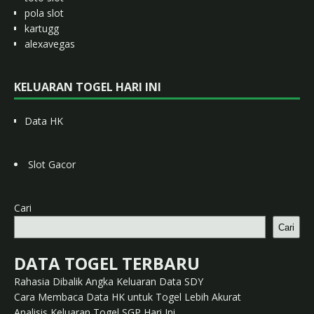
pola slot
kartugg
alexavegas
KELUARAN TOGEL HARI INI
Data HK
Slot Gacor
Cari
Cari
DATA TOGEL TERBARU
Rahasia Dibalik Angka Keluaran Data SDY
Cara Membaca Data HK untuk Togel Lebih Akurat
Analisis Keluaran Togel SGP Hari Ini