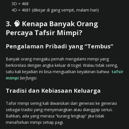
3D = 468
4D = 4681 (dikejar di gang sempit, malam hari)
3. 🧠 Kenapa Banyak Orang
Percaya Tafsir Mimpi?
Pengalaman Pribadi yang “Tembus”
Banyak orang mengaku pernah mengalami mimpi yang
berkorelasi dengan angka keluar di togel. Walau tidak sering,
satu kali kejadian ini bisa menguatkan keyakinan bahwa
tafsir
mimpi
berfungsi
.
Tradisi dan Kebiasaan Keluarga
Tafsir mimpi sering kali diwariskan dari generasi ke generasi
sebagai tradisi yang menyenangkan atau dianggap serius.
Bahkan, ada yang merasa “kurang lengkap” jika tidak
menafsirkan mimpi setiap pagi.