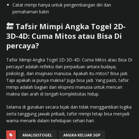
Catat mimpi hanya untuk pengembangan diri dan
pemahaman batin
🔚 Tafsir Mimpi Angka Togel 2D-
3D-4D: Cuma Mitos atau Bisa Di
percaya?
Tafsir Mimpi Angka Togel 2D-3D-4D: Cuma Mitos atau Bisa Di
percaya? adalah refleksi dari perpaduan antara budaya,
psikologi, dan imajinasi manusia. Apakah itu mitos? Bisa jadi.
Tapi apakah ia punya makna? Juga bisa jadi. Yang pasti, tafsir
mimpi adalah bagian dari ekspresi manusia untuk mencari
makna dan arah di tengah kompleksitas hidup.
Selama di gunakan secara bijak dan tidak menggantikan logika
serta tanggung jawab pribadi, tafsir mimpi tetap bisa menjadi
warna menarik dalam kehidupan sehari-hari.
ANALISISTOGEL
ANGKA KELUAR SGP