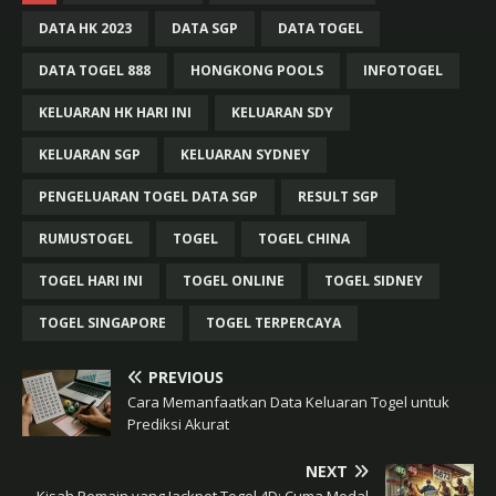
DATA HK 2023
DATA SGP
DATA TOGEL
DATA TOGEL 888
HONGKONG POOLS
INFOTOGEL
KELUARAN HK HARI INI
KELUARAN SDY
KELUARAN SGP
KELUARAN SYDNEY
PENGELUARAN TOGEL DATA SGP
RESULT SGP
RUMUSTOGEL
TOGEL
TOGEL CHINA
TOGEL HARI INI
TOGEL ONLINE
TOGEL SIDNEY
TOGEL SINGAPORE
TOGEL TERPERCAYA
PREVIOUS
Cara Memanfaatkan Data Keluaran Togel untuk
Prediksi Akurat
NEXT