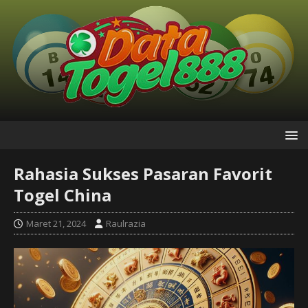
Rahasia Sukses Pasaran Favorit
Togel China
Maret 21, 2024
Raulrazia