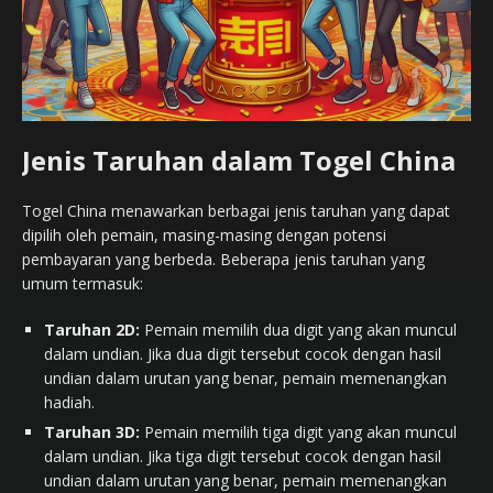
Jenis Taruhan dalam Togel China
Togel China menawarkan berbagai jenis taruhan yang dapat
dipilih oleh pemain, masing-masing dengan potensi
pembayaran yang berbeda. Beberapa jenis taruhan yang
umum termasuk:
Taruhan 2D:
Pemain memilih dua digit yang akan muncul
dalam undian. Jika dua digit tersebut cocok dengan hasil
undian dalam urutan yang benar, pemain memenangkan
hadiah.
Taruhan 3D:
Pemain memilih tiga digit yang akan muncul
dalam undian. Jika tiga digit tersebut cocok dengan hasil
undian dalam urutan yang benar, pemain memenangkan