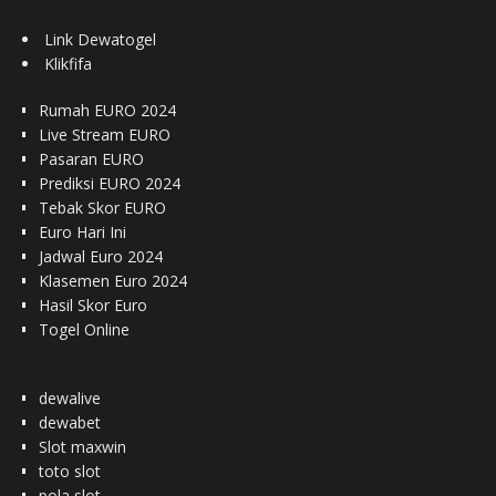
Link Dewatogel
Klikfifa
Rumah EURO 2024
Live Stream EURO
Pasaran EURO
Prediksi EURO 2024
Tebak Skor EURO
Euro Hari Ini
Jadwal Euro 2024
Klasemen Euro 2024
Hasil Skor Euro
Togel Online
dewalive
dewabet
Slot maxwin
toto slot
pola slot