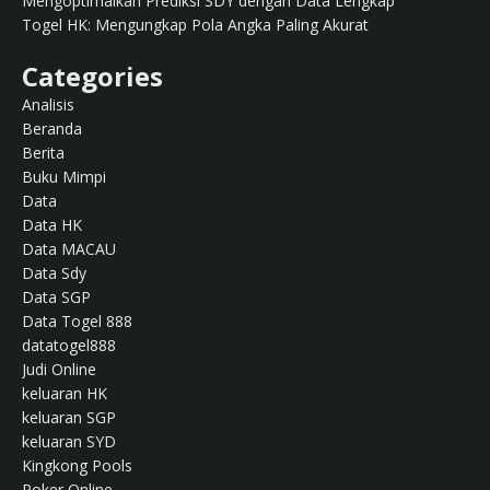
Mengoptimalkan Prediksi SDY dengan Data Lengkap
Togel HK: Mengungkap Pola Angka Paling Akurat
Categories
Analisis
Beranda
Berita
Buku Mimpi
Data
Data HK
Data MACAU
Data Sdy
Data SGP
Data Togel 888
datatogel888
Judi Online
keluaran HK
keluaran SGP
keluaran SYD
Kingkong Pools
Poker Online