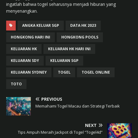
ingatlah bahwa togel seharusnya menjadi hiburan yang
menyenangkan.
ANGKA KELUAR SGP
DATA HK 2023
HONGKONG HARI INI
HONGKONG POOLS
KELUARAN HK
KELUARAN HK HARI INI
KELUARAN SDY
KELUARAN SGP
KELUARAN SYDNEY
TOGEL
TOGEL ONLINE
TOTO
PREVIOUS
Memahami Togel Macau dan Strategi Terbaik
NEXT
Tips Ampuh Meraih Jackpot di Togel “Togel4d”