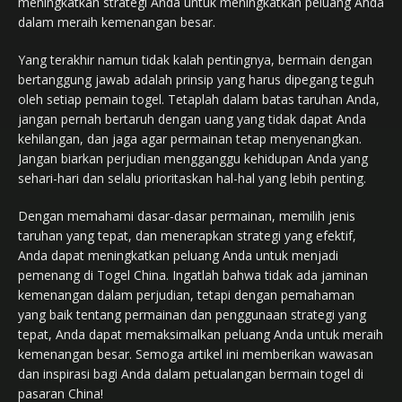
meningkatkan strategi Anda untuk meningkatkan peluang Anda
dalam meraih kemenangan besar.
Yang terakhir namun tidak kalah pentingnya, bermain dengan
bertanggung jawab adalah prinsip yang harus dipegang teguh
oleh setiap pemain togel. Tetaplah dalam batas taruhan Anda,
jangan pernah bertaruh dengan uang yang tidak dapat Anda
kehilangan, dan jaga agar permainan tetap menyenangkan.
Jangan biarkan perjudian mengganggu kehidupan Anda yang
sehari-hari dan selalu prioritaskan hal-hal yang lebih penting.
Dengan memahami dasar-dasar permainan, memilih jenis
taruhan yang tepat, dan menerapkan strategi yang efektif,
Anda dapat meningkatkan peluang Anda untuk menjadi
pemenang di Togel China. Ingatlah bahwa tidak ada jaminan
kemenangan dalam perjudian, tetapi dengan pemahaman
yang baik tentang permainan dan penggunaan strategi yang
tepat, Anda dapat memaksimalkan peluang Anda untuk meraih
kemenangan besar. Semoga artikel ini memberikan wawasan
dan inspirasi bagi Anda dalam petualangan bermain togel di
pasaran China!