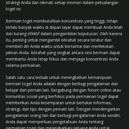
strategi Anda dan nikmati setiap momen dalam petualangan
togel ini.
Bermain togel membutuhkan konsentrasi yang tinggi, tetapi
terlalu banyak waktu di depan layar dapat membuat Anda lelah
dan kurang efektif dalam pengambilan keputusan. Oleh karena
itu, penting untuk mengambil istirahat secara teratur dan
memberi diri Anda waktu untuk bersantai dan merilekskan
pikiran Anda. Istirahat yang singkat antara sesi bermain dapat
membantu Anda tetap fokus dan menjaga konsentrasi Anda
selama permainan.
Salah satu cara terbaik untuk meningkatkan kemampuan
bermain togel Anda adalah dengan berbagi pengalaman dan
belajar dari pemain lain. Bergabung dengan forum online atau
komunitas sosial yang berfokus pada permainan togel dapat
memberikan Anda kesempatan untuk bertukar informasi,
strategi, dan tips dengan pemain lain. Dengan mendengarkan
pengalaman orang lain dan berbagi pengalaman Anda sendiri,
Anda dapat memperluas pengetahuan Anda tentang
permainan togel dan meningkatkan peluang Anda untuk