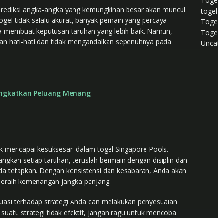
Toge
prediksi angka-angka yang kemungkinan besar akan muncul
togel
ogel tidak selalu akurat, banyak pemain yang percaya
Togel
 membuat keputusan taruhan yang lebih baik. Namun,
Togel
gan hati-hati dan tidak mengandalkan sepenuhnya pada
Unca
ingkatkan Peluang Menang
uk mencapai kesuksesan dalam togel Singapore Pools.
gkan setiap taruhan, teruslah bermain dengan disiplin dan
nda tetapkan. Dengan konsistensi dan kesabaran, Anda akan
meraih kemenangan jangka panjang.
luasi terhadap strategi Anda dan melakukan penyesuaian
suatu strategi tidak efektif, jangan ragu untuk mencoba