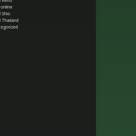
l Keno
 online
 Shio
 Thailand
tegorized