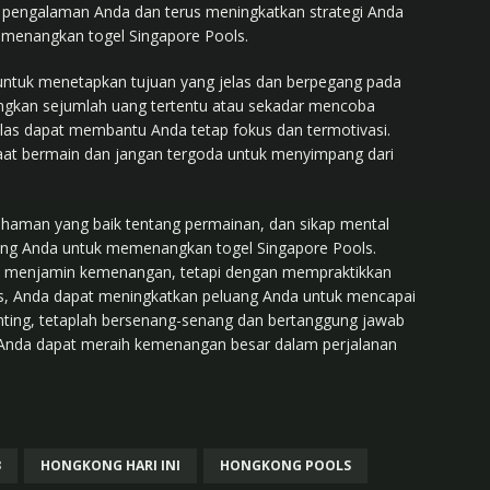
ri pengalaman Anda dan terus meningkatkan strategi Anda
menangkan togel Singapore Pools.
untuk menetapkan tujuan yang jelas dan berpegang pada
ngkan sejumlah uang tertentu atau sekadar mencoba
elas dapat membantu Anda tetap fokus dan termotivasi.
 saat bermain dan jangan tergoda untuk menyimpang dari
ahaman yang baik tentang permainan, dan sikap mental
uang Anda untuk memenangkan togel Singapore Pools.
pat menjamin kemenangan, tetapi dengan mempraktikkan
atas, Anda dapat meningkatkan peluang Anda untuk mencapai
nting, tetaplah bersenang-senang dan bertanggung jawab
Anda dapat meraih kemenangan besar dalam perjalanan
3
HONGKONG HARI INI
HONGKONG POOLS