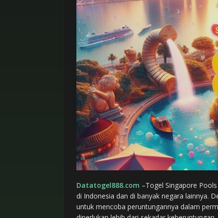
Datatogel888.com
–Togel Singapore Pools 
di Indonesia dan di banyak negara lainnya. 
untuk mencoba peruntungannya dalam perma
diperlukan lebih dari sekadar keberuntungan.