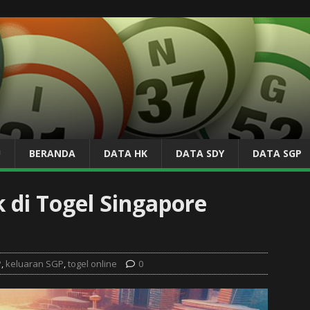
U
BERANDA
DATA HK
DATA SDY
DATA SGP
 di Togel Singapore
P
,
keluaran SGP
,
togel online
0