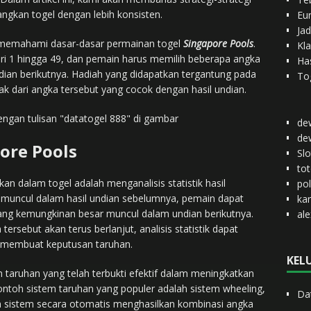
kan togel dengan lebih konsisten.
Eur
Ja
 memahami dasar-dasar permainan togel
Singapore Pools
.
Kl
ari 1 hingga 49, dan pemain harus memilih beberapa angka
Has
ian berikutnya. Hadiah yang didapatkan tergantung pada
To
ak dari angka tersebut yang cocok dengan hasil undian.
de
de
pore Pools
Sl
tot
an dalam togel adalah menganalisis statistik hasil
pol
 muncul dalam hasil undian sebelumnya, pemain dapat
ka
ng kemungkinan besar muncul dalam undian berikutnya.
al
ersebut akan terus berlanjut, analisis statistik dapat
membuat keputusan taruhan.
KEL
aruhan yang telah terbukti efektif dalam meningkatkan
ntoh sistem taruhan yang populer adalah sistem wheeling,
Da
 sistem secara otomatis menghasilkan kombinasi angka