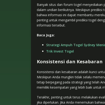
Banyak situs dan forum togel menyediakan 
dalam undian berikutnya. Meskipun prediksi t
bahwa informasi ini dapat membantu mereka
penting untuk mengambil prediksi togel den
informasi tersebut.
Baca Juga:
Strategi Ampuh Togel Sydney Men
Trik Invest Togel
Konsistensi dan Kesabaran
Konsistensi dan kesabaran adalah kunci unt
Meskipun Anda mungkin tidak selalu memenan
tetap berpegang pada strategi yang telah A
memiliki kesempatan yang lebih baik untuk 
Terakhir, penting untuk terus melakukan eva
jika diperlukan. Jika Anda menemukan bahwa 