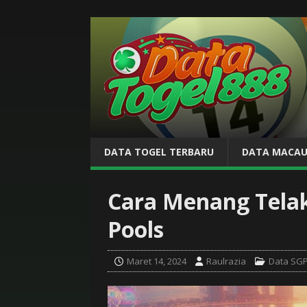
DATA TOGEL TERBARU
DATA MACA
Cara Menang Telak
Pools
Maret 14, 2024
Raulrazia
Data SG