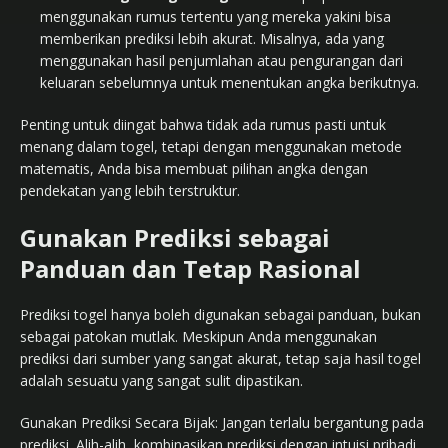
menggunakan rumus tertentu yang mereka yakini bisa
memberikan prediksi lebih akurat. Misalnya, ada yang
menggunakan hasil penjumlahan atau pengurangan dari
keluaran sebelumnya untuk menentukan angka berikutnya.
Penting untuk diingat bahwa tidak ada rumus pasti untuk
menang dalam togel, tetapi dengan menggunakan metode
matematis, Anda bisa membuat pilihan angka dengan
pendekatan yang lebih terstruktur.
Gunakan Prediksi sebagai
Panduan dan Tetap Rasional
Prediksi togel hanya boleh digunakan sebagai panduan, bukan
sebagai patokan mutlak. Meskipun Anda menggunakan
prediksi dari sumber yang sangat akurat, tetap saja hasil togel
adalah sesuatu yang sangat sulit dipastikan.
Gunakan Prediksi Secara Bijak: Jangan terlalu bergantung pada
prediksi. Alih-alih, kombinasikan prediksi dengan intuisi pribadi