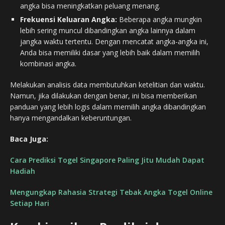
angka bisa meningkatkan peluang menang.
Frekuensi Keluaran Angka:
Beberapa angka mungkin
lebih sering muncul dibandingkan angka lainnya dalam
jangka waktu tertentu. Dengan mencatat angka-angka ini,
Anda bisa memiliki dasar yang lebih baik dalam memilih
kombinasi angka.
Melakukan analisis data membutuhkan ketelitian dan waktu.
Namun, jika dilakukan dengan benar, ini bisa memberikan
panduan yang lebih logis dalam memilih angka dibandingkan
hanya mengandalkan keberuntungan.
Baca Juga:
Cara Prediksi Togel Singapore Paling Jitu Mudah Dapat
Hadiah
Mengungkap Rahasia Strategi Tebak Angka Togel Online
Setiap Hari