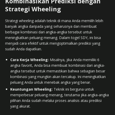
Kombinasikan Prediksi dengan
Strategi Wheeling
Strategi wheeling adalah teknik di mana Anda memilih lebih
banyak angka daripada yang seharusnya dan membuat
berbagai kombinasi dari angka-angka tersebut untuk
meningkatkan peluang menang. Dalam togel SDY, ini bisa
menjadi cara efektif untuk mengoptimalkan prediksi yang
sudah Anda dapatkan.
Cara Kerja Wheeling:
Misalnya, jika Anda memiliki 6
angka favorit, Anda bisa membuat kombinasi dari angka-
angka tersebut untuk memastikan bahwa sebagian besar
kombinasi yang mungkin akan tercakup. Ini meningkatkan
peluang Anda untuk menebak angka yang benar.
Keuntungan Wheeling:
Teknik ini berguna untuk
memperbesar peluang menang, terutama jika angka-angka
pilihan Anda sudah melalui proses analisis atau prediksi
yang akurat.