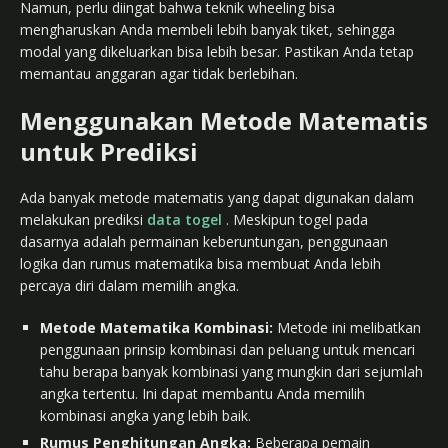
Namun, perlu diingat bahwa teknik wheeling bisa
mengharuskan Anda membeli lebih banyak tiket, sehingga
modal yang dikeluarkan bisa lebih besar. Pastikan Anda tetap
memantau anggaran agar tidak berlebihan.
Menggunakan Metode Matematis
untuk Prediksi
Ada banyak metode matematis yang dapat digunakan dalam
melakukan prediksi
data togel
. Meskipun togel pada
dasarnya adalah permainan keberuntungan, penggunaan
logika dan rumus matematika bisa membuat Anda lebih
percaya diri dalam memilih angka.
Metode Matematika Kombinasi:
Metode ini melibatkan
penggunaan prinsip kombinasi dan peluang untuk mencari
tahu berapa banyak kombinasi yang mungkin dari sejumlah
angka tertentu. Ini dapat membantu Anda memilih
kombinasi angka yang lebih baik.
Rumus Penghitungan Angka:
Beberapa pemain