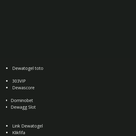
Dewatogel toto
303VIP
Dewascore
Dominobet
Dewagg Slot
Link Dewatogel
Klikfifa