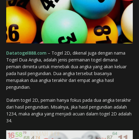
Datatogel888.com
– Togel 2D, dikenal juga dengan nama
Togel Dua Angka, adalah jenis permainan togel dimana
pemain diminta untuk menebak dua angka yang akan keluar
pada hasil pengundian. Dua angka tersebut biasanya
merupakan dua angka terakhir dari empat angka hasil
pengundian.
Dalam togel 2D, pemain hanya fokus pada dua angka terakhir
dari hasil pengundian. Misalnya, jika hasil pengundian adalah
1234, maka angka yang menjadi acuan dalam togel 2D adalah
34.