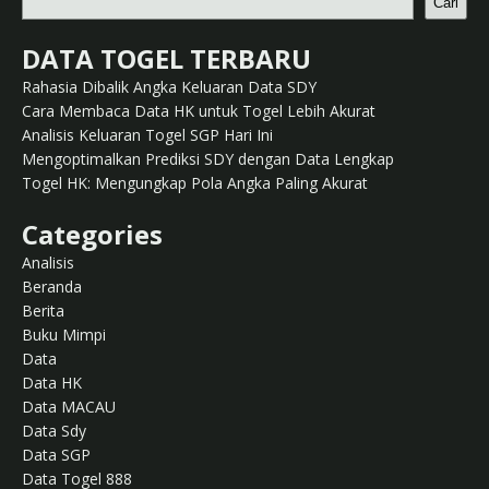
Cari
DATA TOGEL TERBARU
Rahasia Dibalik Angka Keluaran Data SDY
Cara Membaca Data HK untuk Togel Lebih Akurat
Analisis Keluaran Togel SGP Hari Ini
Mengoptimalkan Prediksi SDY dengan Data Lengkap
Togel HK: Mengungkap Pola Angka Paling Akurat
Categories
Analisis
Beranda
Berita
Buku Mimpi
Data
Data HK
Data MACAU
Data Sdy
Data SGP
Data Togel 888