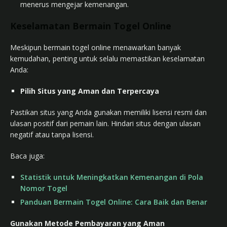
menerus mengejar kemenangan.
Keselamatan Bermain Togel Online
Meskipun bermain togel online menawarkan banyak
kemudahan, penting untuk selalu memastikan keselamatan
Anda:
Pilih Situs yang Aman dan Terpercaya
Pastikan situs yang Anda gunakan memiliki lisensi resmi dan
ulasan positif dari pemain lain. Hindari situs dengan ulasan
negatif atau tanpa lisensi.
Baca juga:
Statistik untuk Meningkatkan Kemenangan di Pola
Nomor Togel
Panduan Bermain Togel Online: Cara Baik dan Benar
Gunakan Metode Pembayaran yang Aman