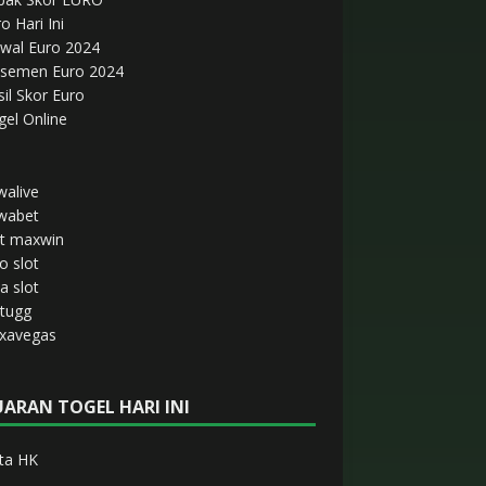
o Hari Ini
dwal Euro 2024
asemen Euro 2024
il Skor Euro
gel Online
walive
wabet
ot maxwin
o slot
a slot
rtugg
exavegas
UARAN TOGEL HARI INI
ta HK