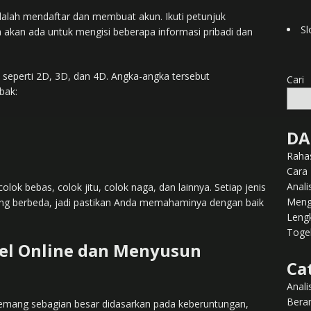
adalah mendaftar dan membuat akun. Ikuti petunjuk
Sl
da akan ada untuk mengisi beberapa informasi pribadi dan
, seperti 2D, 3D, dan 4D. Angka-angka tersebut
Cari
bak:
DA
Rahas
Cara
Anali
 colok bebas, colok jitu, colok naga, dan lainnya. Setiap jenis
Meng
ang berbeda, jadi pastikan Anda memahaminya dengan baik
Leng
Toge
l Online dan Menyusun
Ca
Anali
Bera
mang sebagian besar didasarkan pada keberuntungan,