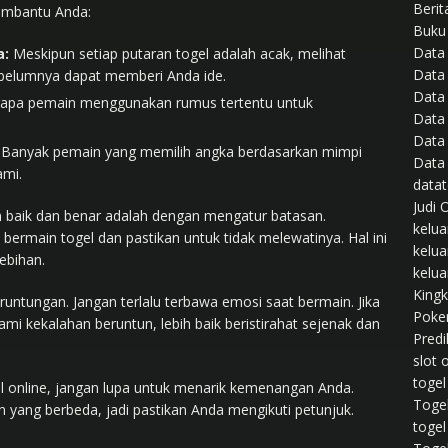
Berit
embantu Anda:
Buku
Data
a:
Meskipun setiap putaran togel adalah acak, melihat
Data
sebelumnya dapat memberi Anda ide.
Data
apa pemain menggunakan rumus tertentu untuk
Data
Data
Banyak pemain yang memilih angka berdasarkan mimpi
Data
ami.
data
Judi 
an baik dan benar adalah dengan mengatur batasan.
kelu
ermain togel dan pastikan untuk tidak melewatinya. Hal ini
kelu
ebihan.
kelu
King
untungan. Jangan terlalu terbawa emosi saat bermain. Jika
Poker
i kekalahan beruntun, lebih baik beristirahat sejenak dan
Predi
slot 
togel
 online, jangan lupa untuk menarik kemenangan Anda.
Toge
an yang berbeda, jadi pastikan Anda mengikuti petunjuk.
togel