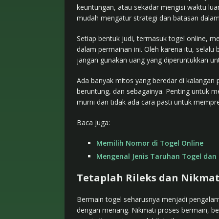
keuntungan, atau sekadar mengisi waktu luan
mudah mengatur strategi dan batasan dalam
Setiap bentuk judi, termasuk togel online, me
dalam permainan ini. Oleh karena itu, selal
jangan gunakan uang yang diperuntukkan untu
Ada banyak mitos yang beredar di kalangan 
beruntung, dan sebagainya. Penting untuk
murni dan tidak ada cara pasti untuk mempre
Baca juga:
Memilih Nomor di Togel Online
Mengenal Jenis Taruhan Togel da
Tetaplah Rileks dan Nikmat
Bermain togel seharusnya menjadi pengalama
dengan menang. Nikmati proses bermain, bela