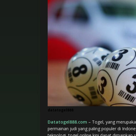
datatogel888
Datatogel888.com
– Togel, yang merupakan
permainan judi yang paling populer di Ind
teknologi, togel online kini dapat dimaink