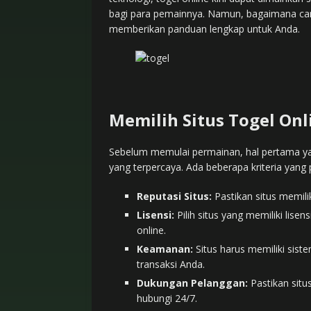
bagi para pemainnya. Namun, bagaimana cara 
memberikan panduan lengkap untuk Anda.
Memilih Situs Togel Onl
Sebelum memulai permainan, hal pertama yan
yang terpercaya. Ada beberapa kriteria yang
Reputasi Situs:
Pastikan situs memilik
Lisensi:
Pilih situs yang memiliki lise
online.
Keamanan:
Situs harus memiliki sist
transaksi Anda.
Dukungan Pelanggan:
Pastikan situ
hubungi 24/7.