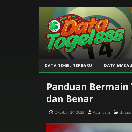
DATA TOGEL TERBARU
DATA MACA
Panduan Bermain T
dan Benar
Oktober 24, 2023
Raulrazia
datato