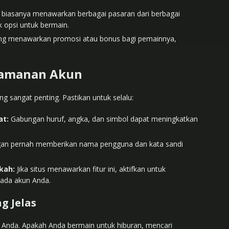
 biasanya menawarkan berbagai pasaran dari berbagai
 opsi untuk bermain.
ng menawarkan promosi atau bonus bagi pemainnya,
eamanan Akun
g sangat penting. Pastikan untuk selalu:
at:
Gabungan huruf, angka, dan simbol dapat meningkatkan
an pernah memberikan nama pengguna dan kata sandi
kah:
Jika situs menawarkan fitur ini, aktifkan untuk
ada akun Anda.
g Jelas
 Anda. Apakah Anda bermain untuk hiburan, mencari