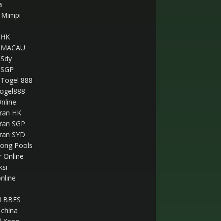
a
 Mimpi
 HK
 MACAU
 Sdy
 SGP
 Togel 888
togel888
Online
aran HK
aran SGP
aran SYD
kong Pools
 Online
ksi
online
l BBFS
 china