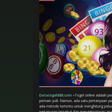
Datatogel888
.com
–
Togel online adalah pe
pemain judi. Namun, ada satu pertanyaan ya
ada metode tertentu untuk menghitung peluan
pertanyaan tersebut dan mengeksplorasi apa