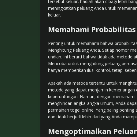
tersebut keluar, hadiah akan dibagi lebih 
meningkatkan peluang Anda untuk memenangk
keluar.
Memahami Probabilitas
Penting untuk memahami bahwa probabilitas
Menghitung Peluang Anda. Setiap nomor mem
undian. Ini berarti bahwa tidak ada metode a
Mencoba untuk menghitung peluang berdasar
hanya memberikan ilusi kontrol, tetapi seben
Apakah ada metode tertentu untuk menghitun
metode yang dapat menjamin kemenangan di 
keberuntungan. Namun, dengan memahami pro
menghindari angka-angka umum, Anda dapat
permainan togel online. Yang paling penting
dan tidak berjudi lebih dari yang Anda mamp
Mengoptimalkan Pelua