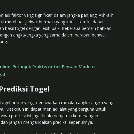
adi faktor yang signifikan dalam jangka panjang. Alih-alih
uk membuat jadwal bermain yang konsisten. Ini dapat
hasil togel dengan lebih baik. Beberapa pemain bahkan
 dengan angka-angka yang sama dalam harapan bahwa
ung.
line: Petunjuk Praktis untuk Pemain Modern
gal
rediksi Togel
iksi togel online yang menawarkan ramalan angka-angka yang
a. Meskipun ini dapat menjadi alat yang berguna untuk
bahwa prediksi ini juga tidak menjamin kemenangan.
i dan jangan mengandalkan prediksi sepenuhnya.