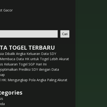
ot Gacor
Cari
TA TOGEL TERBARU
ia Dibalik Angka Keluaran Data SDY
 Membaca Data HK untuk Togel Lebih Akurat
sis Keluaran Togel SGP Hari Ini
optimalkan Prediksi SDY dengan Data
kap
l HK: Mengungkap Pola Angka Paling Akurat
tegories
sis
nda