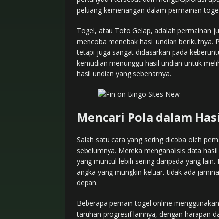
peluang kemenangan dalam permainan togel 
Togel, atau Toto Gelap, adalah permainan ju
mencoba menebak hasil undian berikutnya. P
tetapi juga sangat didasarkan pada keberunt
kemudian menunggu hasil undian untuk meli
hasil undian yang sebenarnya.
Mencari Pola dalam Hasi
Salah satu cara yang sering dicoba oleh pema
sebelumnya. Mereka menganalisis data hasil
yang muncul lebih sering daripada yang lai
angka yang mungkin keluar, tidak ada jamina
depan.
Beberapa pemain togel online menggunakan s
taruhan progresif lainnya, dengan harapan