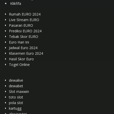
Klikfifa
Rumah EURO 2024
Live Stream EURO
Pasaran EURO
Prediksi EURO 2024
Tebak Skor EURO
Euro Hari Ini
Jadwal Euro 2024
Klasemen Euro 2024
Hasil Skor Euro
Togel Online
dewalive
dewabet
Slot maxwin
toto slot
pola slot
kartugg
alexavegas