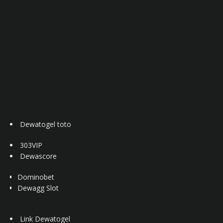
Dewatogel toto
303VIP
Dewascore
Dominobet
Dewagg Slot
Link Dewatogel