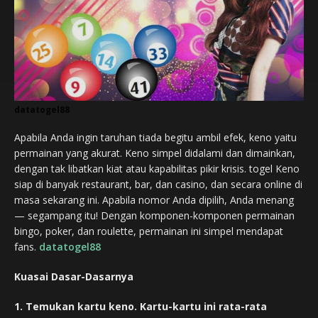
datatogel88
Apabila Anda ingin taruhan tiada begitu ambil efek, keno yaitu
permainan yang akurat. Keno simpel didalami dan dimainkan,
dengan tak libatkan kiat atau kapabilitas pikir krisis. togel Keno
siap di banyak restaurant, bar, dan casino, dan secara online di
masa sekarang ini. Apabila nomor Anda dipilih, Anda menang
— segampang itu! Dengan komponen-komponen permainan
bingo, poker, dan roulette, permainan ini simpel mendapat
fans.
datatogel88
Kuasai Dasar-Dasarnya
1. Temukan kartu keno. Kartu-kartu ini rata-rata