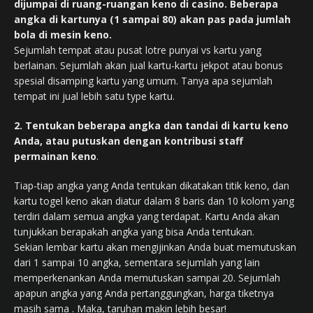
dijumpai di ruang-ruangan keno di casino. Beberapa
angka di kartunya (1 sampai 80) akan pas pada jumlah
bola di mesin keno.
Sejumlah tempat atau pusat lotre punyai vs kartu yang
berlainan. Sejumlah akan jual kartu-kartu jekpot atau bonus
spesial disamping kartu yang umum. Tanya apa sejumlah
tempat ini jual lebih satu type kartu.
2. Tentukan beberapa angka dan tandai di kartu keno
Anda, atau putuskan dengan kontribusi staff
permainan keno
.
Tiap-tiap angka yang Anda tentukan dikatakan titik keno, dan
kartu togel keno akan diatur dalam 8 baris dan 10 kolom yang
terdiri dalam semua angka yang terdapat. Kartu Anda akan
tunjukkan berapakah angka yang bisa Anda tentukan.
Sekian lembar kartu akan mengijinkan Anda buat memutuskan
dari 1 sampai 10 angka, sementara sejumlah yang lain
memperkenankan Anda memutuskan sampai 20. Sejumlah
apapun angka yang Anda pertanggungkan, harga tiketnya
masih sama . Maka, taruhan makin lebih besar!