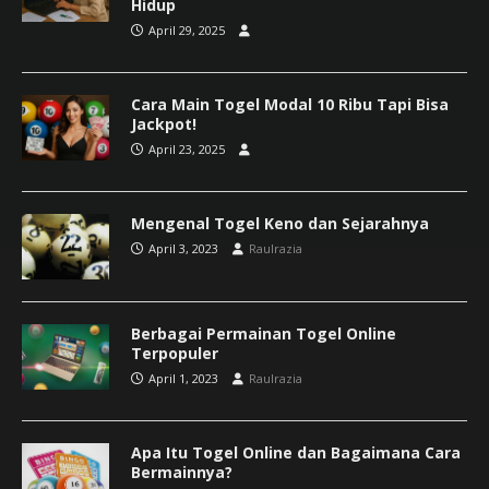
Hidup
April 29, 2025
Cara Main Togel Modal 10 Ribu Tapi Bisa
Jackpot!
April 23, 2025
Mengenal Togel Keno dan Sejarahnya
April 3, 2023
Raulrazia
Berbagai Permainan Togel Online
Terpopuler
April 1, 2023
Raulrazia
Apa Itu Togel Online dan Bagaimana Cara
Bermainnya?