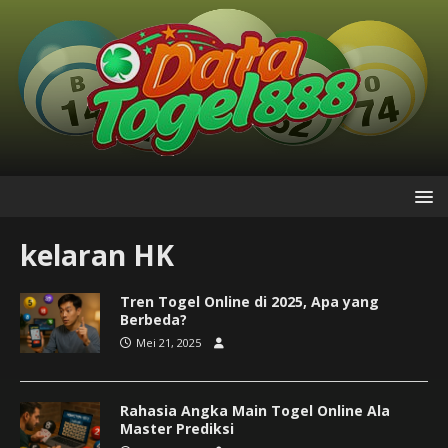
kelaran HK
Tren Togel Online di 2025, Apa yang
Berbeda?
Mei 21, 2025
Rahasia Angka Main Togel Online Ala
Master Prediksi