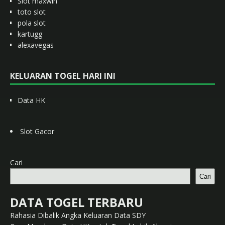
Slot maxwin
toto slot
pola slot
kartugg
alexavegas
KELUARAN TOGEL HARI INI
Data HK
Slot Gacor
Cari
Cari
DATA TOGEL TERBARU
Rahasia Dibalik Angka Keluaran Data SDY