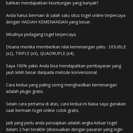
bahkan mendapatkan keuntungan yang banyak?
Anda harus bermain di salah satu situs togel online terpercaya
dengan HADIAH KEMENANGAN yang besar.
Misalnya pedagang togel terpercaya.
Disana mereka memberikan nilai kemenangan yaitu : DOUBLE
(x2), TRIPLE (x3), QUADRUPLE (x4).
Saya 100% yakin Anda bisa mendapatkan pembayaran yang
jauh lebih besar daripada metode konvensional.
Cara kedua yang paling sering menghasilkan kemenangan
adalah plugin gratis
Selain cara pertama di atas, cara kedua ini biasa saya gunakan
saat bermain togel online colok gratis.
Jadi yang perlu anda persiapkan adalah angka keluar togel
dalam 2 hari terakhir (disesuaikan dengan pasaran yang ingin