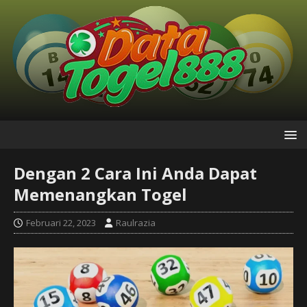
Dengan 2 Cara Ini Anda Dapat
Memenangkan Togel
Februari 22, 2023
Raulrazia