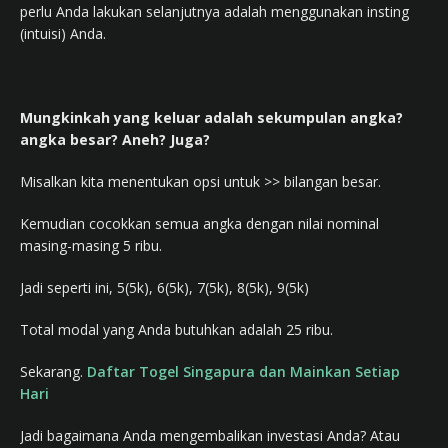
perlu Anda lakukan selanjutnya adalah menggunakan insting
(intuisi) Anda.
Mungkinkah yang keluar adalah sekumpulan angka?
angka besar? Aneh? Juga?
Misalkan kita menentukan opsi untuk >> bilangan besar.
Kemudian cocokkan semua angka dengan nilai nominal
masing-masing 5 ribu.
Jadi seperti ini, 5(5k), 6(5k), 7(5k), 8(5k), 9(5k)
Total modal yang Anda butuhkan adalah 25 ribu.
Sekarang.
Daftar Togel Singapura dan Mainkan Setiap
Hari
Jadi bagaimana Anda mengembalikan investasi Anda? Atau