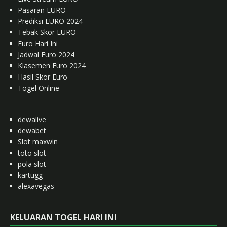
Pasaran EURO
Prediksi EURO 2024
Tebak Skor EURO
Euro Hari Ini
Jadwal Euro 2024
Klasemen Euro 2024
Hasil Skor Euro
Togel Online
dewalive
dewabet
Slot maxwin
toto slot
pola slot
kartugg
alexavegas
KELUARAN TOGEL HARI INI