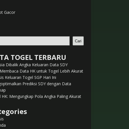
ot Gacor
Cari
TA TOGEL TERBARU
ia Dibalik Angka Keluaran Data SDY
 Membaca Data HK untuk Togel Lebih Akurat
sis Keluaran Togel SGP Hari Ini
optimalkan Prediksi SDY dengan Data
kap
l HK: Mengungkap Pola Angka Paling Akurat
tegories
sis
nda