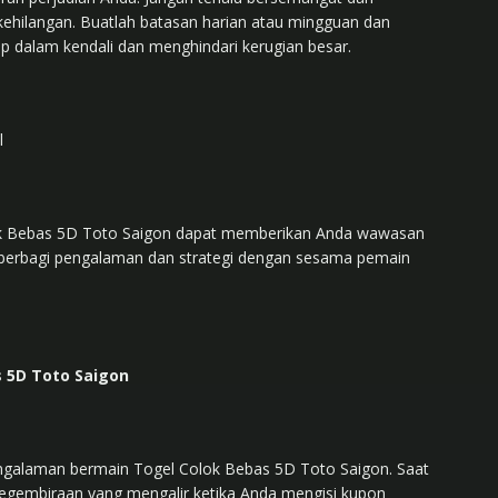
kehilangan. Buatlah batasan harian atau mingguan dan
p dalam kendali dan menghindari kerugian besar.
l
 Bebas 5D Toto Saigon dapat memberikan Anda wawasan
t berbagi pengalaman dan strategi dengan sesama pemain
 5D Toto Saigon
pengalaman bermain Togel Colok Bebas 5D Toto Saigon. Saat
kegembiraan yang mengalir ketika Anda mengisi kupon