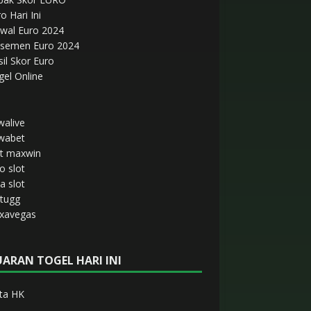
o Hari Ini
dwal Euro 2024
asemen Euro 2024
il Skor Euro
gel Online
walive
wabet
ot maxwin
o slot
a slot
rtugg
exavegas
UARAN TOGEL HARI INI
ta HK