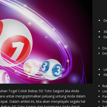
De
30
D
Do
De
Li
Kl
Ru
aruhan
Togel Colok Bebas 5D
Toto Saigon! Jika Anda
Li
cara untuk mengoptimalkan peluang untung Anda dalam
Pa
pat. Dalam artikel ini, kita akan menjelajahi segala hal
Pr
ok Bebas 5D Toto Saigon dan bagaimana Anda dapat
Te