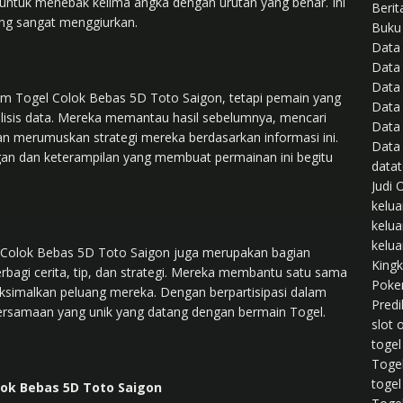
untuk menebak kelima angka dengan urutan yang benar. Ini
Berit
yang sangat menggiurkan.
Buku
Data
Data
Data
m Togel Colok Bebas 5D Toto Saigon, tetapi pemain yang
Data
lisis data. Mereka memantau hasil sebelumnya, mencari
Data
n merumuskan strategi mereka berdasarkan informasi ini.
Data
gan dan keterampilan yang membuat permainan ini begitu
data
Judi 
kelu
kelu
kelu
 Colok Bebas 5D Toto Saigon juga merupakan bagian
King
rbagi cerita, tip, dan strategi. Mereka membantu satu sama
Poker
simalkan peluang mereka. Dengan berpartisipasi dalam
Predi
ersamaan yang unik yang datang dengan bermain Togel.
slot 
togel
Toge
togel
ok Bebas 5D Toto Saigon