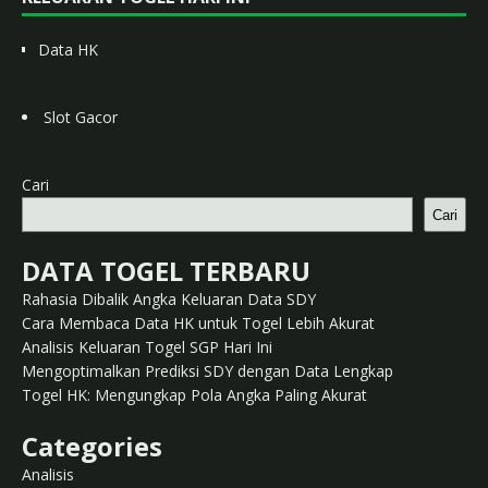
Data HK
Slot Gacor
Cari
Cari
DATA TOGEL TERBARU
Rahasia Dibalik Angka Keluaran Data SDY
Cara Membaca Data HK untuk Togel Lebih Akurat
Analisis Keluaran Togel SGP Hari Ini
Mengoptimalkan Prediksi SDY dengan Data Lengkap
Togel HK: Mengungkap Pola Angka Paling Akurat
Categories
Analisis