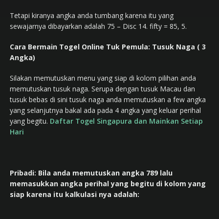
Tetapi kiranya angka anda tumbang karena itu yang
sewajarnya dibayarkan adalah 75 – Disc 14. fifty = 85, 5.
Cara Bermain Togel Online Tuk Pemula: Tusuk Naga ( 3
Angka)
Silakan memutuskan menu yang siap di kolom pilihan anda
memutuskan tusuk naga. Serupa dengan tusuk Macau dan
tusuk bebas di sini tusuk naga anda memutuskan a few angka
yang selanjutnya bakal ada pada 4 angka yang keluar perihal
yang begitu.
Daftar Togel Singapura dan Mainkan Setiap
Hari
Pribadi: Bila anda memutuskan angka 789 lalu
memasukkan angka perihal yang begitu di kolom yang
siap karena itu kalkulasi nya adalah: