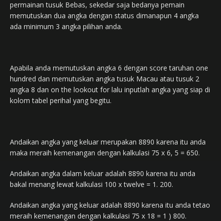
permainan tusuk Bebas, sekedar saja bedanya pemain
memutuskan dua angka dengan status dimanapun 4 angka
ada minimum 3 angka pilihan anda.
Apabila anda memutuskan angka 6 dengan score taruhan one
hundred dan memutuskan angka tusuk Macau atau tusuk 2
angka 8 dan on the lookout for lalu inputlah angka yang siap di
kolom tabel perihal yang begitu.
Andaikan angka yang keluar merupakan 8890 karena itu anda
maka meraih kemenangan dengan kalkulasi 75 x 6, 5 = 650.
Andaikan angka dalam keluar adalah 8890 karena itu anda
bakal menang lewat kalkulasi 100 x twelve = 1. 200.
Andaikan angka yang keluar adalah 8890 karena itu anda tetao
meraih kemenangan dengan kalkulasi 75 x 18 = 1 ) 800.