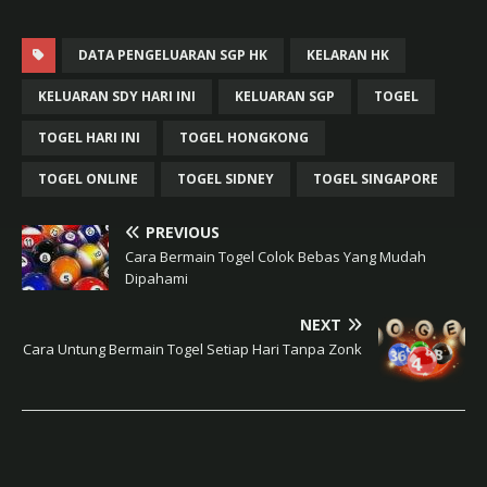
DATA PENGELUARAN SGP HK
KELARAN HK
KELUARAN SDY HARI INI
KELUARAN SGP
TOGEL
TOGEL HARI INI
TOGEL HONGKONG
TOGEL ONLINE
TOGEL SIDNEY
TOGEL SINGAPORE
PREVIOUS
Cara Bermain Togel Colok Bebas Yang Mudah
Dipahami
NEXT
Cara Untung Bermain Togel Setiap Hari Tanpa Zonk