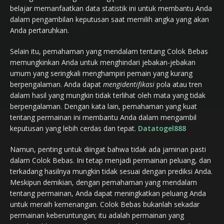
belajar memanfaatkan data statistik ini untuk membantu Anda
dalam pengambilan keputusan saat memilih angka yang akan
Anda pertaruhkan.
Selain itu, pemahaman yang mendalam tentang
Colok Bebas
memungkinkan Anda untuk menghindari jebakan-jebakan
umum yang seringkali menghampiri pemain yang kurang
berpengalaman. Anda dapat
mengidentifikasi
pola atau tren
dalam hasil yang mungkin tidak terlihat oleh mata yang tidak
berpengalaman. Dengan kata lain, pemahaman yang kuat
tentang permainan ini membantu Anda dalam mengambil
keputusan yang lebih cerdas dan tepat.
Datatogel888
Namun, penting untuk diingat bahwa tidak ada jaminan pasti
dalam
Colok Bebas
. Ini tetap menjadi permainan peluang, dan
terkadang hasilnya mungkin tidak sesuai dengan prediksi Anda.
Meskipun demikian, dengan pemahaman yang mendalam
tentang permainan, Anda dapat meningkatkan peluang Anda
untuk meraih kemenangan. Colok Bebas bukanlah sekadar
permainan keberuntungan; itu adalah permainan yang