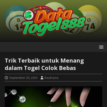
Trik Terbaik untuk Menang
dalam Togel Colok Bebas
September 20, 2023
Raulrazia