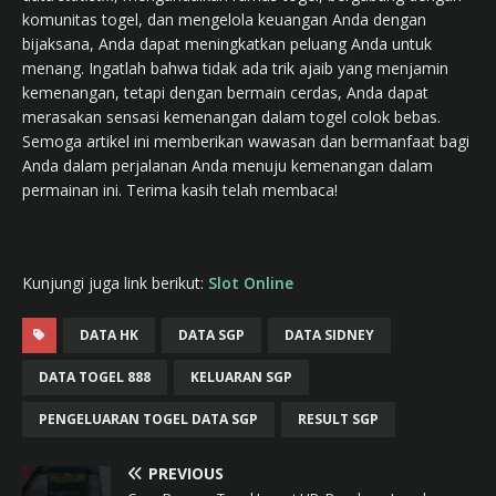
komunitas togel, dan mengelola keuangan Anda dengan
bijaksana, Anda dapat meningkatkan peluang Anda untuk
menang. Ingatlah bahwa tidak ada trik ajaib yang menjamin
kemenangan, tetapi dengan bermain cerdas, Anda dapat
merasakan sensasi kemenangan dalam togel colok bebas.
Semoga artikel ini memberikan wawasan dan bermanfaat bagi
Anda dalam perjalanan Anda menuju kemenangan dalam
permainan ini. Terima kasih telah membaca!
Kunjungi juga link berikut:
Slot Online
DATA HK
DATA SGP
DATA SIDNEY
DATA TOGEL 888
KELUARAN SGP
PENGELUARAN TOGEL DATA SGP
RESULT SGP
PREVIOUS