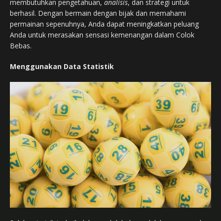
membutuhkan pengetahuan,
analisis
, dan strategi untuk
berhasil. Dengan bermain dengan bijak dan memahami
permainan sepenuhnya, Anda dapat meningkatkan peluang
Anda untuk merasakan sensasi kemenangan dalam
Colok
Bebas
.
Menggunakan Data Statistik