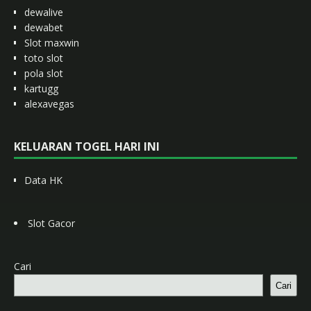
dewalive
dewabet
Slot maxwin
toto slot
pola slot
kartugg
alexavegas
KELUARAN TOGEL HARI INI
Data HK
Slot Gacor
Cari
Cari