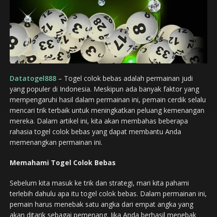
Datatogel888
– Togel colok bebas adalah permainan judi
yang populer di Indonesia. Meskipun ada banyak faktor yang
mempengaruhi hasil dalam permainan ini, pemain cerdik selalu
mencari trik terbaik untuk meningkatkan peluang kemenangan
mereka. Dalam artikel ini, kita akan membahas beberapa
rahasia togel colok bebas yang dapat membantu Anda
memenangkan permainan ini.
Memahami Togel Colok Bebas
Sebelum kita masuk ke trik dan strategi, mari kita pahami
terlebih dahulu apa itu togel colok bebas. Dalam permainan ini,
pemain harus menebak satu angka dari empat angka yang
akan ditarik sebagai pemenang. Jika Anda berhasil menebak