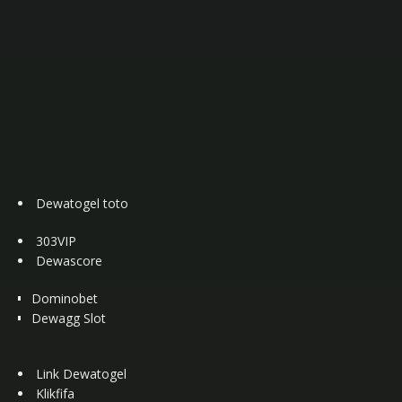
Dewatogel toto
303VIP
Dewascore
Dominobet
Dewagg Slot
Link Dewatogel
Klikfifa