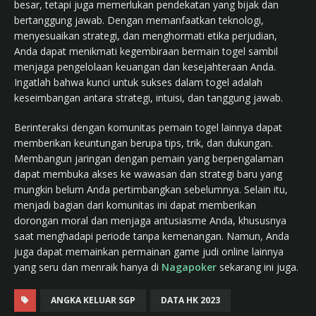
besar, tetapi juga memerlukan pendekatan yang bijak dan
bertanggung jawab. Dengan memanfaatkan teknologi,
menyesuaikan strategi, dan menghormati etika perjudian,
Anda dapat menikmati kegembiraan bermain togel sambil
menjaga pengelolaan keuangan dan kesejahteraan Anda.
Ingatlah bahwa kunci untuk sukses dalam togel adalah
keseimbangan antara strategi, intuisi, dan tanggung jawab.
Berinteraksi dengan komunitas pemain togel lainnya dapat
memberikan keuntungan berupa tips, trik, dan dukungan.
Membangun jaringan dengan pemain yang berpengalaman
dapat membuka akses ke wawasan dan strategi baru yang
mungkin belum Anda pertimbangkan sebelumnya. Selain itu,
menjadi bagian dari komunitas ini dapat memberikan
dorongan moral dan menjaga antusiasme Anda, khususnya
saat menghadapi periode tanpa kemenangan. Namun, Anda
juga dapat memainkan permainan game judi online lainnya
yang seru dan menraik hanya di
Nagapoker
sekarang ini juga.
ANGKA KELUAR SGP
DATA HK 2023