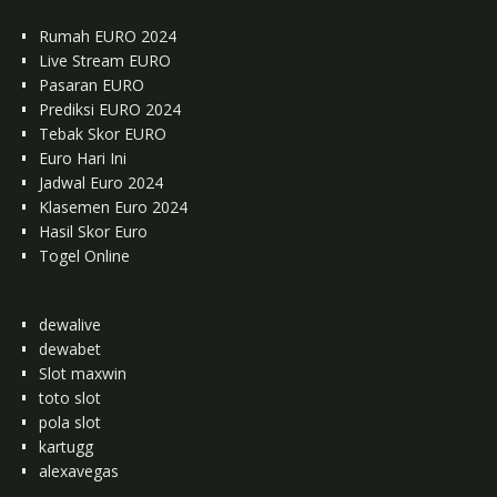
Rumah EURO 2024
Live Stream EURO
Pasaran EURO
Prediksi EURO 2024
Tebak Skor EURO
Euro Hari Ini
Jadwal Euro 2024
Klasemen Euro 2024
Hasil Skor Euro
Togel Online
dewalive
dewabet
Slot maxwin
toto slot
pola slot
kartugg
alexavegas