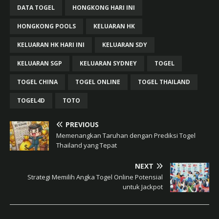
DATA TOGEL
HONGKONG HARI INI
HONGKONG POOLS
KELUARAN HK
KELUARAN HK HARI INI
KELUARAN SDY
KELUARAN SGP
KELUARAN SYDNEY
TOGEL
TOGEL CHINA
TOGEL ONLINE
TOGEL THAILAND
TOGEL4D
TOTO
PREVIOUS
Memenangkan Taruhan dengan Prediksi Togel
Thailand yang Tepat
NEXT
Strategi Memilih Angka Togel Online Potensial
untuk Jackpot