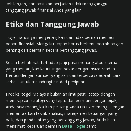
kehilangan, dan pastikan perjudian tidak mengganggu
tanggung jawab finansial Anda yang lain.
Etika dan Tanggung Jawab
Togel harusnya menyenangkan dan tidak pernah menjadi
beban finansial. Mengakui kapan harus berhenti adalah bagian
penting dari bermain secara bertanggung jawab.
Selalu berhati-hati terhadap janji pasti menang atau skema
yang menjanjikan keuntungan besar dengan risiko rendah.
Berjudi dengan sumber yang sah dan terpercaya adalah cara
terbaik untuk melindungi diri dari penipuan.
Prediksi togel Malaysia bukanlah ilmu pasti, tetapi dengan
menerapkan strategi yang tepat dan bermain dengan bijak,
Anda bisa meningkatkan peluang Anda untuk menang. Dengan
memanfaatkan teknik analisis, manajemen keuangan yang
baik, dan pendekatan yang bertanggung jawab, Anda bisa
menikmati keseruan bermain
Data
Togel
sambil