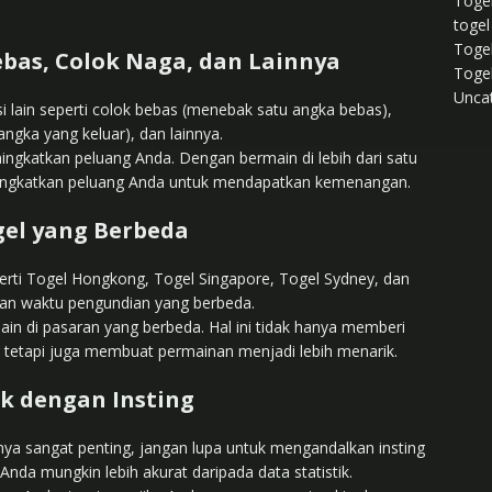
Toge
togel
Togel
ebas, Colok Naga, dan Lainnya
Togel
Unca
asi lain seperti colok bebas (menebak satu angka bebas),
ngka yang keluar), dan lainnya.
ningkatkan peluang Anda. Dengan bermain di lebih dari satu
ningkatkan peluang Anda untuk mendapatkan kemenangan.
el yang Berbeda
perti Togel Hongkong, Togel Singapore, Togel Sydney, dan
 dan waktu pengundian yang berbeda.
ain di pasaran yang berbeda. Hal ini tidak hanya memberi
 tetapi juga membuat permainan menjadi lebih menarik.
ik dengan Insting
umnya sangat penting, jangan lupa untuk mengandalkan insting
nda mungkin lebih akurat daripada data statistik.