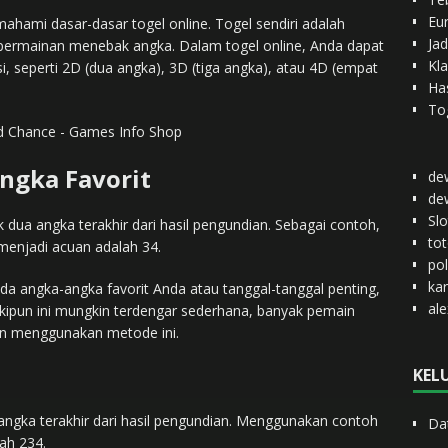
Eur
hami dasar-dasar togel online. Togel sendiri adalah
Ja
 permainan menebak angka. Dalam togel online, Anda dapat
Kl
i, seperti 2D (dua angka), 3D (tiga angka), atau 4D (empat
Has
To
Angka Favorit
de
de
Sl
dua angka terakhir dari hasil pengundian. Sebagai contoh,
tot
menjadi acuan adalah 34.
pol
ka
pada angka-angka favorit Anda atau tanggal-tanggal penting,
al
eskipun ini mungkin terdengar sederhana, banyak pemain
n menggunakan metode ini.
KEL
angka terakhir dari hasil pengundian. Menggunakan contoh
Da
ah 234.