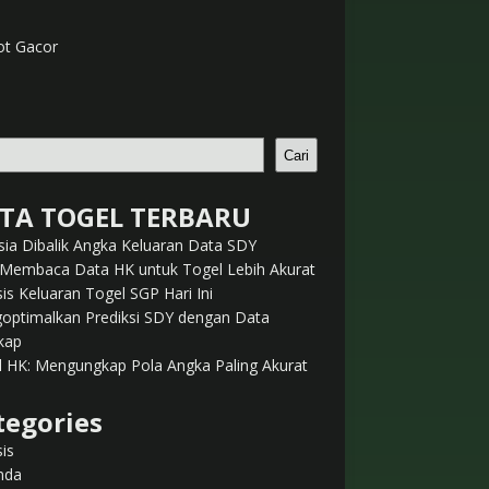
ot Gacor
Cari
TA TOGEL TERBARU
ia Dibalik Angka Keluaran Data SDY
 Membaca Data HK untuk Togel Lebih Akurat
sis Keluaran Togel SGP Hari Ini
optimalkan Prediksi SDY dengan Data
kap
l HK: Mengungkap Pola Angka Paling Akurat
tegories
sis
nda