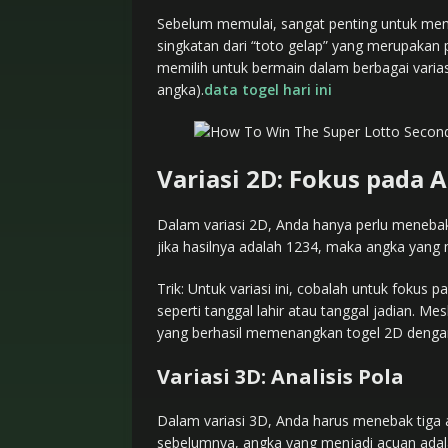
Sebelum memulai, sangat penting untuk mema
singkatan dari “toto gelap” yang merupakan
memilih untuk bermain dalam berbagai varias
angka).
data togel hari ini
Variasi 2D: Fokus pada 
Dalam variasi 2D, Anda hanya perlu menebak 
jika hasilnya adalah 1234, maka angka yang 
Trik: Untuk variasi ini, cobalah untuk fokus 
seperti tanggal lahir atau tanggal jadian. M
yang berhasil memenangkan togel 2D denga
Variasi 3D: Analisis Pola
Dalam variasi 3D, Anda harus menebak tiga 
sebelumnya, angka yang menjadi acuan adal