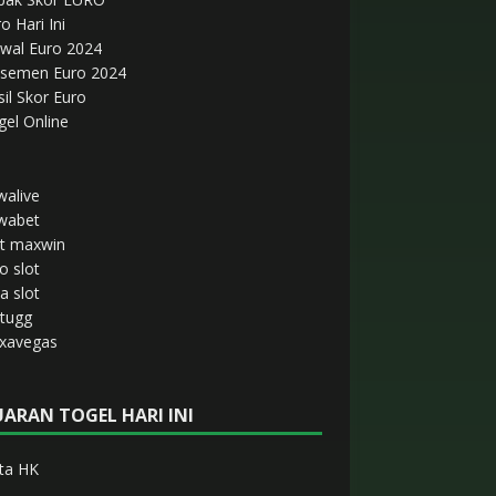
o Hari Ini
dwal Euro 2024
asemen Euro 2024
il Skor Euro
gel Online
walive
wabet
ot maxwin
o slot
a slot
rtugg
exavegas
UARAN TOGEL HARI INI
ta HK