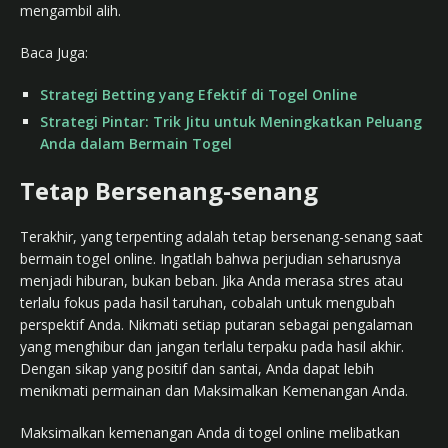
mengambil alih.
Baca Juga:
Strategi Betting yang Efektif di Togel Online
Strategi Pintar: Trik Jitu untuk Meningkatkan Peluang
Anda dalam Bermain Togel
Tetap Bersenang-senang
Terakhir, yang terpenting adalah tetap bersenang-senang saat
bermain togel online. Ingatlah bahwa perjudian seharusnya
menjadi hiburan, bukan beban. Jika Anda merasa stres atau
terlalu fokus pada hasil taruhan, cobalah untuk mengubah
perspektif Anda. Nikmati setiap putaran sebagai pengalaman
yang menghibur dan jangan terlalu terpaku pada hasil akhir.
Dengan sikap yang positif dan santai, Anda dapat lebih
menikmati permainan dan Maksimalkan Kemenangan Anda.
Maksimalkan kemenangan Anda di togel online melibatkan