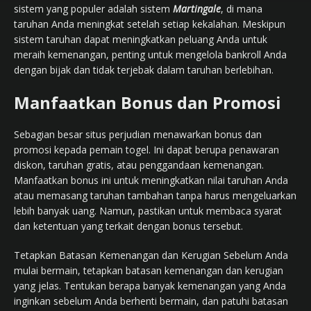
sistem yang populer adalah sistem
Martingale
, di mana
taruhan Anda meningkat setelah setiap kekalahan. Meskipun
sistem taruhan dapat meningkatkan peluang Anda untuk
meraih kemenangan, penting untuk mengelola bankroll Anda
dengan bijak dan tidak terjebak dalam taruhan berlebihan.
Manfaatkan Bonus dan Promosi
Sebagian besar situs perjudian menawarkan bonus dan
promosi kepada pemain togel. Ini dapat berupa penawaran
diskon, taruhan gratis, atau penggandaan kemenangan.
Manfaatkan bonus ini untuk meningkatkan nilai taruhan Anda
atau memasang taruhan tambahan tanpa harus mengeluarkan
lebih banyak uang. Namun, pastikan untuk membaca syarat
dan ketentuan yang terkait dengan bonus tersebut.
Tetapkan Batasan Kemenangan dan Kerugian Sebelum Anda
mulai bermain, tetapkan batasan kemenangan dan kerugian
yang jelas. Tentukan berapa banyak kemenangan yang Anda
inginkan sebelum Anda berhenti bermain, dan patuhi batasan