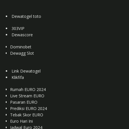
Dewatogel toto
303VIP
Dewascore
Dominobet
Dewagg Slot
Link Dewatogel
Klikfifa
Rumah EURO 2024
Live Stream EURO
Pasaran EURO
Prediksi EURO 2024
Tebak Skor EURO
Euro Hari Ini
Jadwal Euro 2024