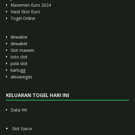
Klasemen Euro 2024
Hasil Skor Euro
Togel Online
dewalive
dewabet
Slot maxwin
toto slot
pola slot
kartugg
alexavegas
KELUARAN TOGEL HARI INI
Data HK
Slot Gacor