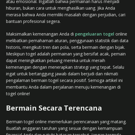
atau emosional. Ingatlah bahwa permainan harus menjadi
hiburan, bukan cara untuk menghasilkan uang. Jika Anda
merasa bahwa Anda memiliki masalah dengan perjudian, cari
bantuan profesional segera.
Maksimalkan kemenangan Anda di
pengeluaran togel
online
melibatkan pemahaman aturan, penggunaan statistik dan data
historis, mengikuti tren dan pola, serta bermain dengan bijak.
Meskipun togel adalah permainan yang bersifat acak, pemain
dapat meningkatkan peluang mereka untuk meraih
kemenangan dengan menerapkan strategi yang tepat. Selalu
ingat untuk bertanggung jawab dalam berjudi dan nikmati
pengalaman bermain togel secara positif. Semoga artikel ini
membantu Anda dalam perjalanan menuju kemenangan di
togel online!
Bermain Secara Terencana
Bermain togel online memerlukan perencanaan yang matang.
Buatlah anggaran taruhan yang sesuai dengan kemampuan
finansial Anda dan patuhi batasan tersebut. Jangan tergoda