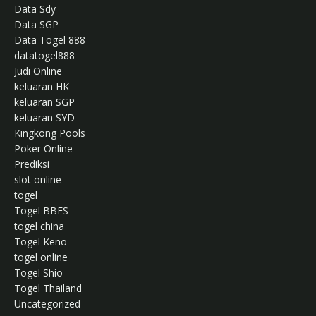
Data Sdy
Data SGP
Data Togel 888
datatogel888
Judi Online
keluaran HK
keluaran SGP
keluaran SYD
Kingkong Pools
Poker Online
Prediksi
slot online
togel
Togel BBFS
togel china
Togel Keno
togel online
Togel Shio
Togel Thailand
Uncategorized