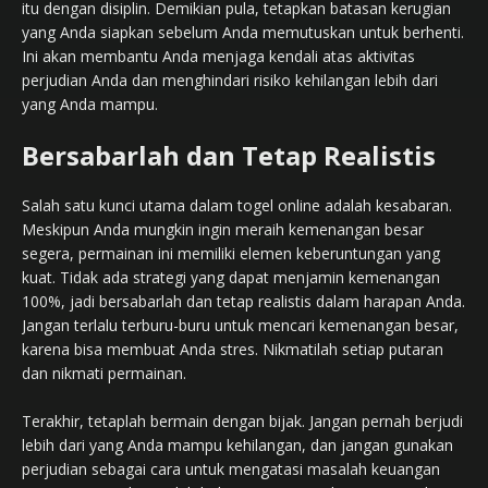
itu dengan disiplin. Demikian pula, tetapkan batasan kerugian
yang Anda siapkan sebelum Anda memutuskan untuk berhenti.
Ini akan membantu Anda menjaga kendali atas aktivitas
perjudian Anda dan menghindari risiko kehilangan lebih dari
yang Anda mampu.
Bersabarlah dan Tetap Realistis
Salah satu kunci utama dalam togel online adalah kesabaran.
Meskipun Anda mungkin ingin meraih kemenangan besar
segera, permainan ini memiliki elemen keberuntungan yang
kuat. Tidak ada strategi yang dapat menjamin kemenangan
100%, jadi bersabarlah dan tetap realistis dalam harapan Anda.
Jangan terlalu terburu-buru untuk mencari kemenangan besar,
karena bisa membuat Anda stres. Nikmatilah setiap putaran
dan nikmati permainan.
Terakhir, tetaplah bermain dengan bijak. Jangan pernah berjudi
lebih dari yang Anda mampu kehilangan, dan jangan gunakan
perjudian sebagai cara untuk mengatasi masalah keuangan