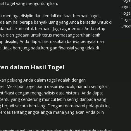
Toge
sil togel yang menguntungkan.
togel
Togel
h menjaga disiplin dan kendali diri saat bermain togel.
Togel
dalam hal berapa banyak uang yang Anda bersedia untuk di
Unca
a habiskan untuk bermain. Jaga agar emosi Anda tetap
bawa oleh godaan untuk terus memasang taruhan lebih
tap disiplin, Anda dapat memastikan bahwa pengalaman
idak berujung pada kerugian finansial yang tidak di
en dalam Hasil Togel
tkan peluang Anda dalam togel adalah dengan
el. Meskipun togel pada dasarnya acak, namun seringkali
ntifikasi dengan menganalisis data historis. Anda dapat
entu yang cenderung muncul lebih sering daripada yang
g terjadi secara berulang. Dengan memahami pola-pola ini,
erdas tentang angka-angka mana yang akan Anda pilih
k pemain togel juga menggunakan berbagai metode prediksi