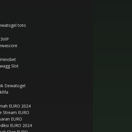
watogel toto
3VIP
ewascore
minobet
wagg Slot
nk Dewatogel
ikfifa
mah EURO 2024
ve Stream EURO
saran EURO
ediksi EURO 2024
bak Skor EURO