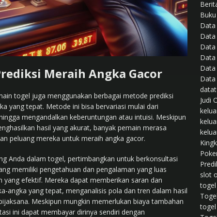
Berit
Buku
Data
Data
Data
Data
Data
Prediksi M
eraih Angka Gacor
Data
data
emain togel juga menggunakan berbagai metode prediksi
Judi 
yang tepat. Metode ini bisa bervariasi mulai dari
kelu
ngga mengandalkan keberuntungan atau intuisi. Meskipun
kelu
nghasilkan hasil yang akurat, banyak pemain merasa
kelu
n peluang mereka untuk meraih angka gacor.
King
Poker
ang Anda dalam togel, pertimbangkan untuk berkonsultasi
Predi
du yang memiliki pengetahuan dan pengalaman yang luas
slot 
han yang efektif. Mereka dapat memberikan saran dan
togel
a-angka yang tepat, menganalisis pola dan tren dalam hasil
Toge
 bijaksana. Meskipun mungkin memerlukan biaya tambahan
togel
tasi ini dapat membayar dirinya sendiri dengan