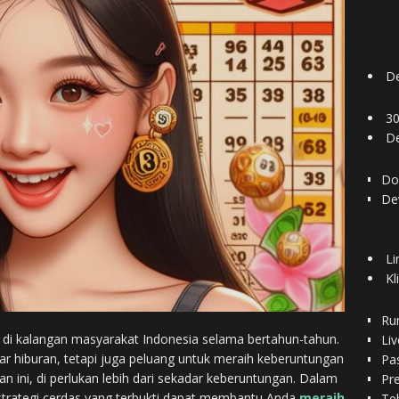
De
30
D
Do
De
Li
Kl
Ru
 di kalangan masyarakat Indonesia selama bertahun-tahun.
Li
ar hiburan, tetapi juga peluang untuk meraih keberuntungan
Pa
n ini, di perlukan lebih dari sekadar keberuntungan. Dalam
Pr
 strategi cerdas yang terbukti dapat membantu Anda
meraih
Te