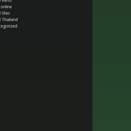
l Keno
 online
 Shio
 Thailand
tegorized