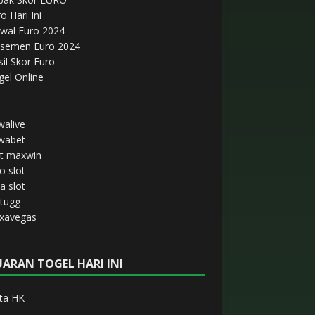
o Hari Ini
dwal Euro 2024
asemen Euro 2024
il Skor Euro
gel Online
walive
wabet
ot maxwin
o slot
a slot
rtugg
exavegas
UARAN TOGEL HARI INI
ta HK