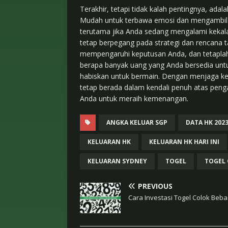
Terakhir, tetapi tidak kalah pentingnya, adala
Mudah untuk terbawa emosi dan mengambil ke
terutama jika Anda sedang mengalami kekala
tetap berpegang pada strategi dan rencana 
mempengaruhi keputusan Anda, dan tetaplah
berapa banyak uang yang Anda bersedia unt
habiskan untuk bermain. Dengan menjaga ken
tetap berada dalam kendali penuh atas pen
Anda untuk meraih kemenangan.
ANGKA KELUAR SGP
DATA HK 202
KELUARAN HK
KELUARAN HK HARI INI
KELUARAN SYDNEY
TOGEL
TOGEL 
PREVIOUS
Cara Investasi Togel Colok Beba