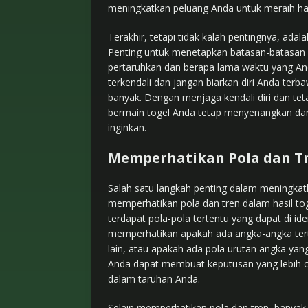
meningkatkan peluang Anda untuk meraih ha
Terakhir, tetapi tidak kalah pentingnya, adala
Penting untuk menetapkan batasan-batasan 
pertaruhkan dan berapa lama waktu yang And
terkendali dan jangan biarkan diri Anda ter
banyak. Dengan menjaga kendali diri dan te
bermain togel Anda tetap menyenangkan dan t
inginkan.
Memperhatikan Pola dan Tr
Salah satu langkah penting dalam meningka
memperhatikan pola dan tren dalam hasil tog
terdapat pola-pola tertentu yang dapat di ide
memperhatikan apakah ada angka-angka tert
lain, atau apakah ada pola urutan angka yan
Anda dapat membuat keputusan yang lebih c
dalam taruhan Anda.
Selain memperhatikan pola dan tren, banya