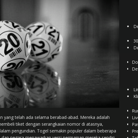
De
30
D
Do
De
Li
Kl
Ru
an yang telah ada selama berabad-abad. Mereka adalah
Li
mbeli tiket dengan serangkaian nomor di atasnya,
Pa
dalam pengundian. Togel semakin populer dalam beberapa
Pr
n dan negara menawarkan versi permainan mereka sendiri.
Te