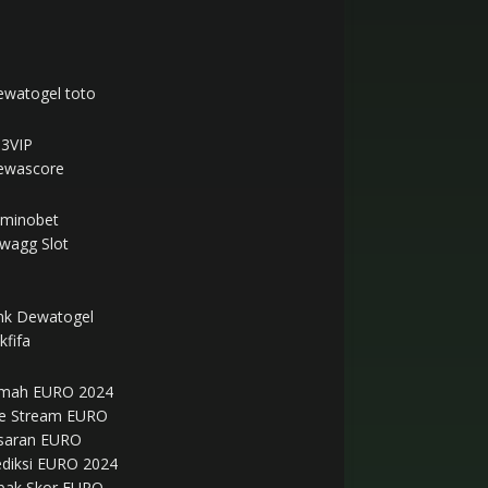
watogel toto
3VIP
ewascore
minobet
wagg Slot
nk Dewatogel
ikfifa
mah EURO 2024
ve Stream EURO
saran EURO
ediksi EURO 2024
bak Skor EURO