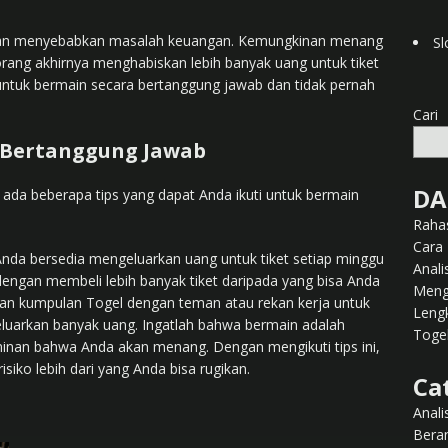
n dan menyebabkan masalah keuangan. Kemungkinan menang
Sl
rang akhirnya menghabiskan lebih banyak uang untuk tiket
untuk bermain secara bertanggung jawab dan tidak pernah
Cari
Bertanggung Jawab
DA
ada beberapa tips yang dapat Anda ikuti untuk bermain
Rahas
Cara
nda bersedia mengeluarkan uang untuk tiket setiap minggu
Anali
dengan membeli lebih banyak tiket daripada yang bisa Anda
Meng
an kumpulan Togel dengan teman atau rekan kerja untuk
Leng
uarkan banyak uang. Ingatlah bahwa bermain adalah
Toge
inan bahwa Anda akan menang. Dengan mengikuti tips ini,
iko lebih dari yang Anda bisa rugikan.
Ca
Anali
Bera