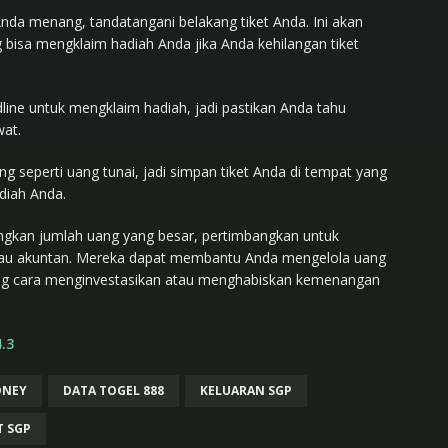
nda menang, tandatangani belakang tiket Anda. Ini akan
 bisa mengklaim hadiah Anda jika Anda kehilangan tiket
dline untuk mengklaim hadiah, jadi pastikan Anda tahu
wat.
 seperti uang tunai, jadi simpan tiket Anda di tempat yang
diah Anda.
ngkan jumlah uang yang besar, pertimbangkan untuk
atau akuntan. Mereka dapat membantu Anda mengelola uang
ng cara menginvestasikan atau menghabiskan kemenangan
4.3
DNEY
DATA TOGEL 888
KELUARAN SGP
T SGP