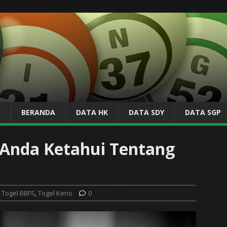
U
BERANDA
DATA HK
DATA SDY
DATA SGP
 Anda Ketahui Tentang
,
Togel BBFS
,
Togel Keno
0