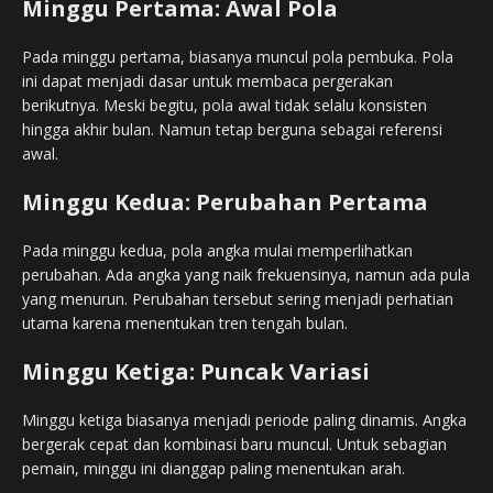
Minggu Pertama: Awal Pola
Pada minggu pertama, biasanya muncul pola pembuka. Pola
ini dapat menjadi dasar untuk membaca pergerakan
berikutnya. Meski begitu, pola awal tidak selalu konsisten
hingga akhir bulan. Namun tetap berguna sebagai referensi
awal.
Minggu Kedua: Perubahan Pertama
Pada minggu kedua, pola angka mulai memperlihatkan
perubahan. Ada angka yang naik frekuensinya, namun ada pula
yang menurun. Perubahan tersebut sering menjadi perhatian
utama karena menentukan tren tengah bulan.
Minggu Ketiga: Puncak Variasi
Minggu ketiga biasanya menjadi periode paling dinamis. Angka
bergerak cepat dan kombinasi baru muncul. Untuk sebagian
pemain, minggu ini dianggap paling menentukan arah.