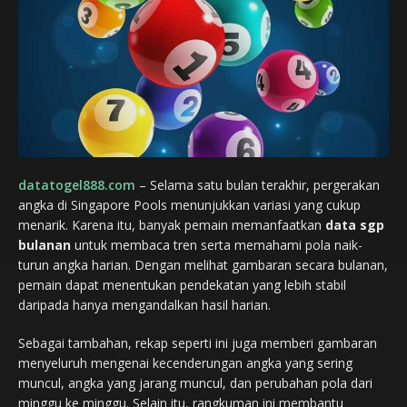
datatogel888.com
– Selama satu bulan terakhir, pergerakan
angka di Singapore Pools menunjukkan variasi yang cukup
menarik. Karena itu, banyak pemain memanfaatkan
data sgp
bulanan
untuk membaca tren serta memahami pola naik-
turun angka harian. Dengan melihat gambaran secara bulanan,
pemain dapat menentukan pendekatan yang lebih stabil
daripada hanya mengandalkan hasil harian.
Sebagai tambahan, rekap seperti ini juga memberi gambaran
menyeluruh mengenai kecenderungan angka yang sering
muncul, angka yang jarang muncul, dan perubahan pola dari
minggu ke minggu. Selain itu, rangkuman ini membantu