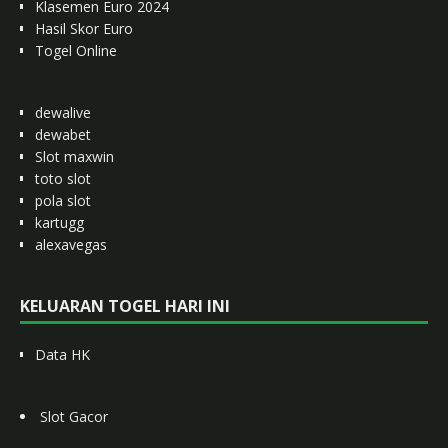
Klasemen Euro 2024
Hasil Skor Euro
Togel Online
dewalive
dewabet
Slot maxwin
toto slot
pola slot
kartugg
alexavegas
KELUARAN TOGEL HARI INI
Data HK
Slot Gacor