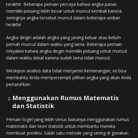
terakhir. Beberapa pemain percaya bahwa angka panas
memiliki peluang lebih besar untuk muncul kembali karena
seringnya angka tersebut muncul dalam beberapa undian
terakhir.
Angka dingin adalah angka yang jarang keluar atau belum
pernah muncul dalam waktu yang lama. Beberapa pemain
meyakini bahwa angka dingin memiliki peluang untuk muncul
dalam waktu dekat karena sudah lama tidak muncul.
Meskipun analisis data tidak menjamin kemenangan, ini bisa
membantu Anda mempersempit pilihan angka yang akan Anda
pertaruhkan.
Menggunakan Rumus Matematis
dan Statistik
Pemain togel yang lebih serius biasanya menggunakan rumus
matematis dan teori statistik untuk membantu mereka
membuat prediksi. Salah satu metode yang sering di gunakan