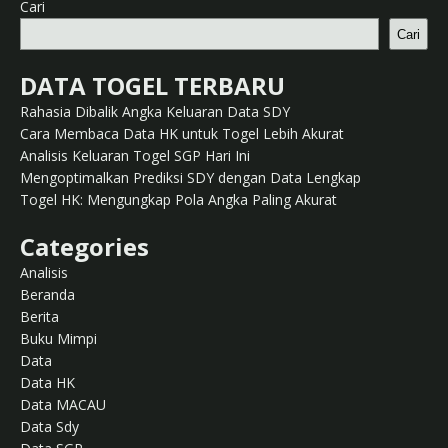
Cari
Cari
DATA TOGEL TERBARU
Rahasia Dibalik Angka Keluaran Data SDY
Cara Membaca Data HK untuk Togel Lebih Akurat
Analisis Keluaran Togel SGP Hari Ini
Mengoptimalkan Prediksi SDY dengan Data Lengkap
Togel HK: Mengungkap Pola Angka Paling Akurat
Categories
Analisis
Beranda
Berita
Buku Mimpi
Data
Data HK
Data MACAU
Data Sdy