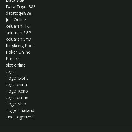
Data SGP
Data Togel 888
datatogel888
Judi Online
keluaran HK
keluaran SGP
keluaran SYD
Kingkong Pools
Poker Online
Prediksi
slot online
togel
Togel BBFS
togel china
Togel Keno
togel online
Togel Shio
Togel Thailand
Uncategorized