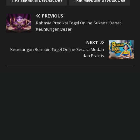
TIPS BERMAIN DEWASCORE
TRIK MENANG DEWASCORE
PREVIOUS
Rahasia Prediksi Togel Online Sukses: Dapat
Keuntungan Besar
NEXT
Keuntungan Bermain Togel Online Secara Mudah
dan Praktis