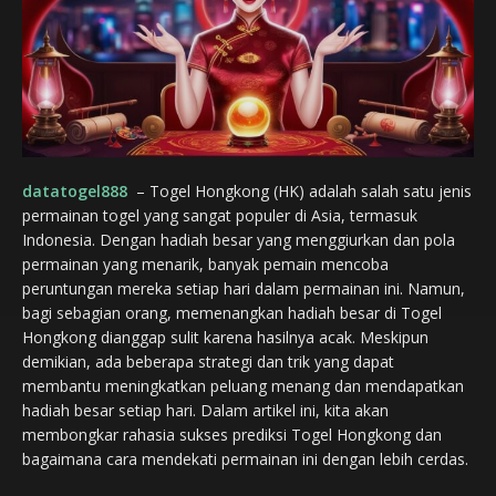
datatogel888
– Togel Hongkong (HK) adalah salah satu jenis
permainan togel yang sangat populer di Asia, termasuk
Indonesia. Dengan hadiah besar yang menggiurkan dan pola
permainan yang menarik, banyak pemain mencoba
peruntungan mereka setiap hari dalam permainan ini. Namun,
bagi sebagian orang, memenangkan hadiah besar di Togel
Hongkong dianggap sulit karena hasilnya acak. Meskipun
demikian, ada beberapa strategi dan trik yang dapat
membantu meningkatkan peluang menang dan mendapatkan
hadiah besar setiap hari. Dalam artikel ini, kita akan
membongkar rahasia sukses prediksi Togel Hongkong dan
bagaimana cara mendekati permainan ini dengan lebih cerdas.