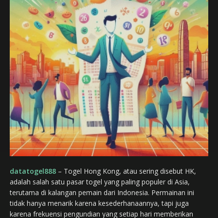
datatogel888
– Togel Hong Kong, atau sering disebut HK,
adalah salah satu pasar togel yang paling populer di Asia,
terutama di kalangan pemain dari Indonesia. Permainan ini
tidak hanya menarik karena kesederhanaannya, tapi juga
karena frekuensi pengundian yang setiap hari memberikan