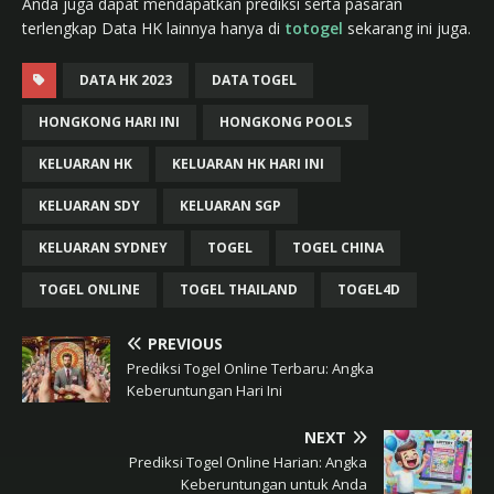
Anda juga dapat mendapatkan prediksi serta pasaran
terlengkap Data HK lainnya hanya di
totogel
sekarang ini juga.
DATA HK 2023
DATA TOGEL
HONGKONG HARI INI
HONGKONG POOLS
KELUARAN HK
KELUARAN HK HARI INI
KELUARAN SDY
KELUARAN SGP
KELUARAN SYDNEY
TOGEL
TOGEL CHINA
TOGEL ONLINE
TOGEL THAILAND
TOGEL4D
PREVIOUS
Prediksi Togel Online Terbaru: Angka
Keberuntungan Hari Ini
NEXT
Prediksi Togel Online Harian: Angka
Keberuntungan untuk Anda