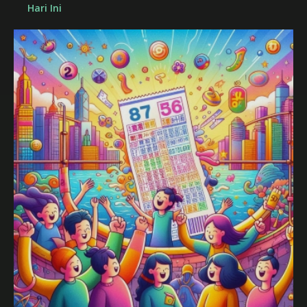
Hari Ini