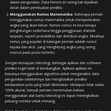
dalam pengundian. Data historis ini sering kali dijadikan
dasar dalam pembuatan prediksi.
Menggunakan Rumus Matematika:
Beberapa pemain
menggunakan rumus matematika untuk memperkirakan
angka yang akan keluar. Rumus-rumus ini bisa berupa
penghitungan sederhana hingga penggunaan statistik
lanjutan, seperti probabilitas dan distribusi angka. Misalnya,
rumus yang populer di kalangan pemain adalah rumus
kepala dan ekor, yang menghitung angka yang sering
muncul pada posisi tertentu.
Dengan kemajuan teknologi, berbagai aplikasi dan software
prediksi togel telah di kembangkan. Aplikasi-aplikasi ini
biasanya menggunakan algoritma untuk menganalisis data
pengundian sebelumnya dan menghasilkan prediksi
berdasarkan pola yang telah ditemukan. Meskipun tidak selalu
100% akurat, banyak pemain menemukan bahwa
menggunakan alat bantu teknologi ini dapat meningkatkan
peluang mereka untuk menang.