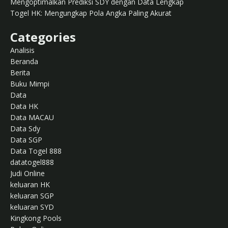
Mengoptimalkan Prediksi SDY dengan Data Lengkap
Togel HK: Mengungkap Pola Angka Paling Akurat
Categories
Analisis
Beranda
Berita
Buku Mimpi
Data
Data HK
Data MACAU
Data Sdy
Data SGP
Data Togel 888
datatogel888
Judi Online
keluaran HK
keluaran SGP
keluaran SYD
Kingkong Pools