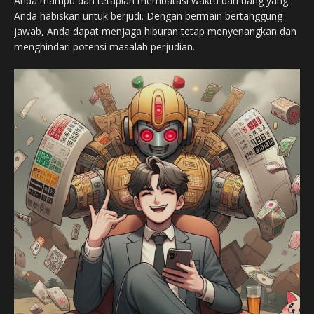
Anda mampu dan tetaplah membatasi waktu dan uang yang
Anda habiskan untuk berjudi. Dengan bermain bertanggung
jawab, Anda dapat menjaga hiburan tetap menyenangkan dan
menghindari potensi masalah perjudian.