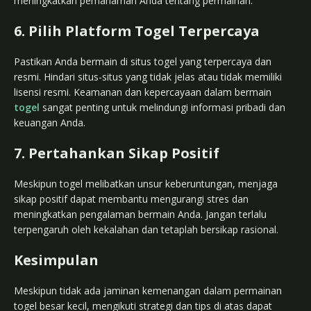
meningkatkan pemahaman Anda tentang permainan.
6. Pilih Platform Togel Terpercaya
Pastikan Anda bermain di situs togel yang terpercaya dan
resmi. Hindari situs-situs yang tidak jelas atau tidak memiliki
lisensi resmi. Keamanan dan kepercayaan dalam bermain
togel
sangat penting untuk melindungi informasi pribadi dan
keuangan Anda.
7. Pertahankan Sikap Positif
Meskipun togel melibatkan unsur keberuntungan, menjaga
sikap positif dapat membantu mengurangi stres dan
meningkatkan pengalaman bermain Anda. Jangan terlalu
terpengaruh oleh kekalahan dan tetaplah bersikap rasional.
Kesimpulan
Meskipun tidak ada jaminan kemenangan dalam permainan
togel besar kecil, mengikuti strategi dan tips di atas dapat