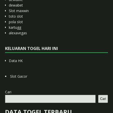
dewabet
Slot maxwin
toto slot
pola slot
kartugg
alexavegas
KELUARAN TOGEL HARI INI
Data HK
Slot Gacor
Cari
Cari
DATA TOGEL TERBARU