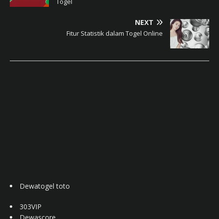
Togel
NEXT
Fitur Statistik dalam Togel Online
Dewatogel toto
303VIP
Dewascore