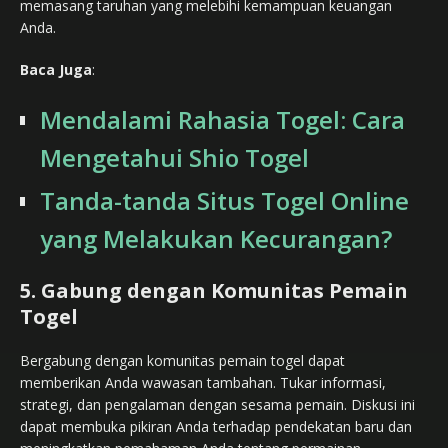
memasang taruhan yang melebihi kemampuan keuangan
Anda.
Baca Juga
:
Mendalami Rahasia Togel: Cara
Mengetahui Shio Togel
Tanda-tanda Situs Togel Online
yang Melakukan Kecurangan?
5. Gabung dengan Komunitas Pemain
Togel
Bergabung dengan komunitas pemain togel dapat
memberikan Anda wawasan tambahan. Tukar informasi,
strategi, dan pengalaman dengan sesama pemain. Diskusi ini
dapat membuka pikiran Anda terhadap pendekatan baru dan