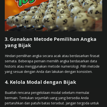
3. Gunakan Metode Pemilihan Angka
yang Bijak
Hindari pemilihan angka secara acak atau berdasarkan firasat
semata. Beberapa pemain memilih angka berdasarkan data
historis atau menggunakan metode numerologi. Pilih metode
yang sesuai dengan Anda dan lakukan dengan konsisten.
4. Kelola Modal dengan Bijak
Buatlah rencana pengelolaan modal sebelum memulai
bermain. Tentukan sejumlah uang yang bersedia Anda
pertaruhkan dan patuhi batas tersebut. Jangan tergoda untuk