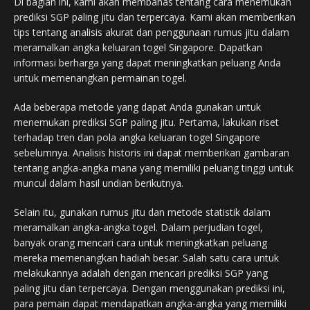
Di bagian ini, kami akan membahas tentang cara menemukan
prediksi SGP paling jitu dan terpercaya. Kami akan memberikan
tips tentang analisis akurat dan penggunaan rumus jitu dalam
meramalkan angka keluaran togel Singapore. Dapatkan
informasi berharga yang dapat meningkatkan peluang Anda
untuk memenangkan permainan togel.
Ada beberapa metode yang dapat Anda gunakan untuk
menemukan prediksi SGP paling jitu. Pertama, lakukan riset
terhadap tren dan pola angka keluaran togel Singapore
sebelumnya. Analisis historis ini dapat memberikan gambaran
tentang angka-angka mana yang memiliki peluang tinggi untuk
muncul dalam hasil undian berikutnya.
Selain itu, gunakan rumus jitu dan metode statistik dalam
meramalkan angka-angka togel.
Dalam perjudian togel,
banyak orang mencari cara untuk meningkatkan peluang
mereka memenangkan hadiah besar. Salah satu cara untuk
melakukannya adalah dengan mencari prediksi SGP yang
paling jitu dan terpercaya. Dengan menggunakan prediksi ini,
para pemain dapat mendapatkan angka-angka yang memiliki