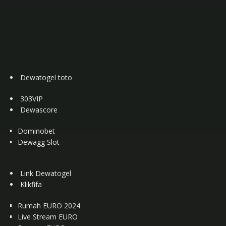
Dewatogel toto
303VIP
Dewascore
Dominobet
Dewagg Slot
Link Dewatogel
Klikfifa
Rumah EURO 2024
Live Stream EURO