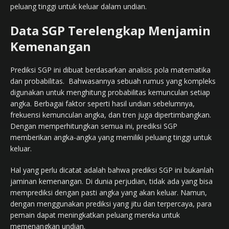
peluang tinggi untuk keluar dalam undian.
Data SGP Terelengkap Menjamin
Kemenangan
Prediksi SGP ini dibuat berdasarkan analisis pola matematika
dan probabilitas. Bahwasannya sebuah rumus yang kompleks
digunakan untuk menghitung probabilitas kemunculan setiap
angka. Berbagai faktor seperti hasil undian sebelumnya,
frekuensi kemunculan angka, dan tren juga dipertimbangkan.
Dengan memperhitungkan semua ini, prediksi SGP
memberikan angka-angka yang memiliki peluang tinggi untuk
keluar.
Hal yang perlu dicatat adalah bahwa prediksi SGP ini bukanlah
jaminan kemenangan. Di dunia perjudian, tidak ada yang bisa
memprediksi dengan pasti angka yang akan keluar. Namun,
dengan menggunakan prediksi yang jitu dan terpercaya, para
pemain dapat meningkatkan peluang mereka untuk
memenangkan undian.