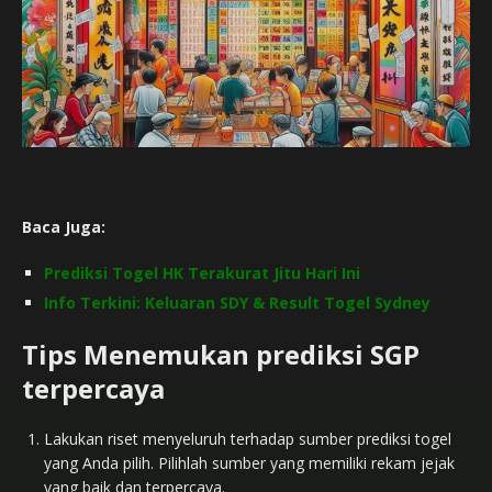
Baca Juga:
Prediksi Togel HK Terakurat Jitu Hari Ini
Info Terkini: Keluaran SDY & Result Togel Sydney
Tips Menemukan prediksi SGP
terpercaya
Lakukan riset menyeluruh terhadap sumber prediksi togel
yang Anda pilih. Pilihlah sumber yang memiliki rekam jejak
yang baik dan terpercaya.