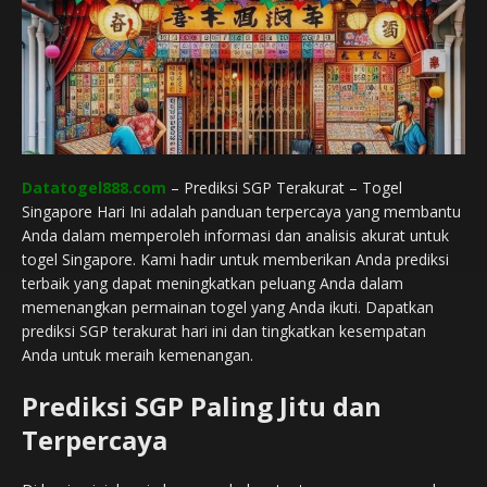
Datatogel888.com
– Prediksi SGP Terakurat – Togel
Singapore Hari Ini adalah panduan terpercaya yang membantu
Anda dalam memperoleh informasi dan analisis akurat untuk
togel Singapore. Kami hadir untuk memberikan Anda prediksi
terbaik yang dapat meningkatkan peluang Anda dalam
memenangkan permainan togel yang Anda ikuti. Dapatkan
prediksi SGP terakurat hari ini dan tingkatkan kesempatan
Anda untuk meraih kemenangan.
Prediksi SGP Paling Jitu dan
Terpercaya