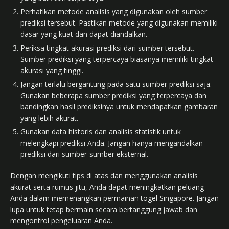
Perhatikan metode analisis yang digunakan oleh sumber
prediksi tersebut. Pastikan metode yang digunakan memiliki
dasar yang kuat dan dapat diandalkan.
Periksa tingkat akurasi prediksi dari sumber tersebut.
Sumber prediksi yang terpercaya biasanya memiliki tingkat
akurasi yang tinggi.
Jangan terlalu bergantung pada satu sumber prediksi saja.
Gunakan beberapa sumber prediksi yang terpercaya dan
bandingkan hasil prediksinya untuk mendapatkan gambaran
yang lebih akurat.
Gunakan data historis dan analisis statistik untuk
melengkapi prediksi Anda. Jangan hanya mengandalkan
prediksi dari sumber-sumber eksternal.
Dengan mengikuti tips di atas dan menggunakan analisis
akurat serta rumus jitu, Anda dapat meningkatkan peluang
Anda dalam memenangkan permainan togel Singapore. Jangan
lupa untuk tetap bermain secara bertanggung jawab dan
mengontrol pengeluaran Anda.