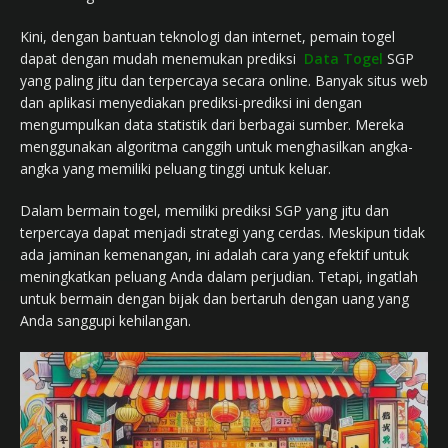
Kini, dengan bantuan teknologi dan internet, pemain togel
dapat dengan mudah menemukan prediksi
Data Togel
SGP
yang paling jitu dan terpercaya secara online. Banyak situs web
dan aplikasi menyediakan prediksi-prediksi ini dengan
mengumpulkan data statistik dari berbagai sumber. Mereka
menggunakan algoritma canggih untuk menghasilkan angka-
angka yang memiliki peluang tinggi untuk keluar.
Dalam bermain togel, memiliki prediksi SGP yang jitu dan
terpercaya dapat menjadi strategi yang cerdas. Meskipun tidak
ada jaminan kemenangan, ini adalah cara yang efektif untuk
meningkatkan peluang Anda dalam perjudian. Tetapi, ingatlah
untuk bermain dengan bijak dan bertaruh dengan uang yang
Anda sanggupi kehilangan.