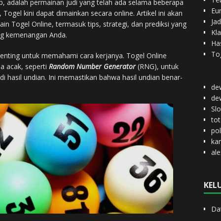
p, adalah permainan judi yang telah ada selama beberapa
Eur
gel kini dapat dimainkan secara online. Artikel ini akan
Ja
 Togel Online, termasuk tips, strategi, dan prediksi yang
Kl
ng kemenangan Anda.
Has
To
enting untuk memahami cara kerjanya. Togel Online
 acak, seperti
Random Number Generator
(RNG), untuk
 hasil undian. Ini memastikan bahwa hasil undian benar-
de
de
Sl
tot
pol
ka
al
KEL
Da