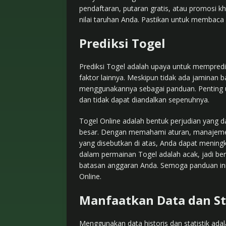
pendaftaran, putaran gratis, atau promosi k
nilai taruhan Anda. Pastikan untuk membaca 
Prediksi Togel
Prediksi Togel adalah upaya untuk memprediks
faktor lainnya. Meskipun tidak ada jaminan 
menggunakannya sebagai panduan. Penting unt
dan tidak dapat diandalkan sepenuhnya.
Togel Online adalah bentuk perjudian yan
besar. Dengan memahami aturan, manajemen 
yang disebutkan di atas, Anda dapat mening
dalam permainan Togel adalah acak, jadi be
batasan anggaran Anda. Semoga panduan in
Online.
Manfaatkan Data dan St
Menggunakan data historis dan statistik adal