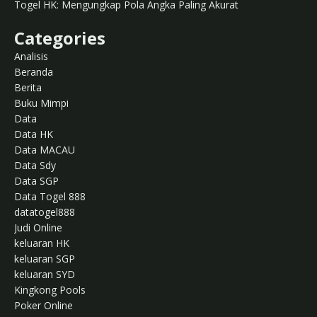
Togel HK: Mengungkap Pola Angka Paling Akurat
Categories
Analisis
Beranda
Berita
Buku Mimpi
Data
Data HK
Data MACAU
Data Sdy
Data SGP
Data Togel 888
datatogel888
Judi Online
keluaran HK
keluaran SGP
keluaran SYD
Kingkong Pools
Poker Online