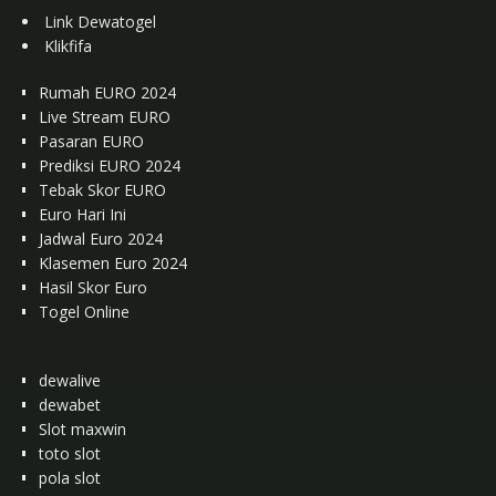
Link Dewatogel
Klikfifa
Rumah EURO 2024
Live Stream EURO
Pasaran EURO
Prediksi EURO 2024
Tebak Skor EURO
Euro Hari Ini
Jadwal Euro 2024
Klasemen Euro 2024
Hasil Skor Euro
Togel Online
dewalive
dewabet
Slot maxwin
toto slot
pola slot