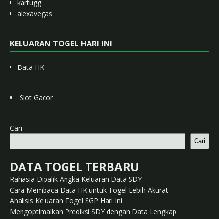
kartugg
alexavegas
KELUARAN TOGEL HARI INI
Data HK
Slot Gacor
Cari
Cari
DATA TOGEL TERBARU
Rahasia Dibalik Angka Keluaran Data SDY
Cara Membaca Data HK untuk Togel Lebih Akurat
Analisis Keluaran Togel SGP Hari Ini
Mengoptimalkan Prediksi SDY dengan Data Lengkap