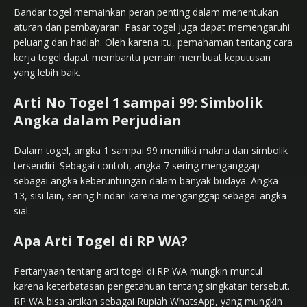
Bandar togel memainkan peran penting dalam menentukan
aturan dan pembayaran. Pasar togel juga dapat memengaruhi
peluang dan hadiah. Oleh karena itu, pemahaman tentang cara
kerja togel dapat membantu pemain membuat keputusan
yang lebih baik.
Arti No Togel 1 sampai 99: Simbolik
Angka dalam Perjudian
Dalam togel, angka 1 sampai 99 memiliki makna dan simbolik
tersendiri. Sebagai contoh, angka 7 sering menganggap
sebagai angka keberuntungan dalam banyak budaya. Angka
13, sisi lain, sering hindari karena menganggap sebagai angka
sial.
Apa Arti Togel di RP WA?
Pertanyaan tentang arti togel di RP WA mungkin muncul
karena keterbatasan pengetahuan tentang singkatan tersebut.
RP WA bisa artikan sebagai Rupiah WhatsApp, yang mungkin