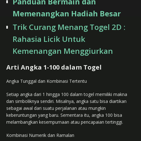
Panduan Bermain dan
Memenangkan Hadiah Besar
Trik Curang Menang Togel 2D :
Rahasia Licik Untuk
Kemenangan Menggiurkan
Arti Angka 1-100 dalam Togel
Angka Tunggal dan Kombinasi Tertentu
Setiap angka dari 1 hingga 100 dalam togel memiliki makna
dan simboliknya sendiri. Misalnya, angka satu bisa diartikan
sebagai awal dari suatu perjalanan atau mungkin
keberuntungan yang baru. Sementara itu, angka 100 bisa
melambangkan kesempurnaan atau pencapaian tertinggi.
Kombinasi Numerik dan Ramalan