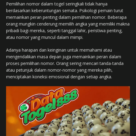
Pemilihan nomor dalam togel seringkali tidak hanya
berdasarkan keberuntungan semata. Psikologi pemain turut
memainkan peran penting dalam pemilihan nomor. Beberapa
orang mungkin cenderung memilih angka yang memiliki makna
pribadi bagi mereka, seperti tanggal lahir, peristiwa penting,
atau nomor yang muncul dalam mimpi.
Adanya harapan dan keinginan untuk memahami atau
mengendalikan masa depan juga memainkan peran dalam
proses pemilihan nomor. Orang sering mencari tanda-tanda
atau petunjuk dalam nomor-nomor yang mereka pilih,
menciptakan koneksi emosional dengan setiap angka.