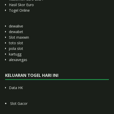
Hasil Skor Euro
Togel Online
dewalive
dewabet
Slot maxwin
toto slot
pola slot
kartugg
alexavegas
KELUARAN TOGEL HARI INI
Data HK
Slot Gacor