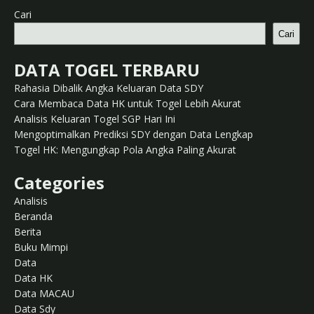
Cari
Cari
DATA TOGEL TERBARU
Rahasia Dibalik Angka Keluaran Data SDY
Cara Membaca Data HK untuk Togel Lebih Akurat
Analisis Keluaran Togel SGP Hari Ini
Mengoptimalkan Prediksi SDY dengan Data Lengkap
Togel HK: Mengungkap Pola Angka Paling Akurat
Categories
Analisis
Beranda
Berita
Buku Mimpi
Data
Data HK
Data MACAU
Data Sdy