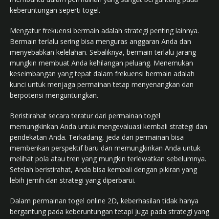
keberuntungan seperti togel.
Mengatur frekuensi bermain adalah strategi penting lainnya.
Bermain terlalu sering bisa menguras anggaran Anda dan
menyebabkan kelelahan. Sebaliknya, bermain terlalu jarang
mungkin membuat Anda kehilangan peluang. Menemukan
keseimbangan yang tepat dalam frekuensi bermain adalah
kunci untuk menjaga permainan tetap menyenangkan dan
berpotensi menguntungkan.
Beristirahat secara teratur dari permainan togel
memungkinkan Anda untuk mengevaluasi kembali strategi dan
pendekatan Anda. Terkadang, jeda dari permainan bisa
memberikan perspektif baru dan memungkinkan Anda untuk
melihat pola atau tren yang mungkin terlewatkan sebelumnya.
Setelah beristirahat, Anda bisa kembali dengan pikiran yang
lebih jernih dan strategi yang diperbarui.
Dalam permainan togel online 2D, keberhasilan tidak hanya
bergantung pada keberuntungan tetapi juga pada strategi yang