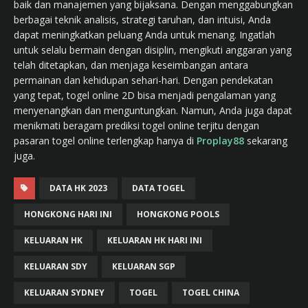
baik dan manajemen yang bijaksana. Dengan menggabungkan
berbagai teknik analisis, strategi taruhan, dan intuisi, Anda
dapat meningkatkan peluang Anda untuk menang. Ingatlah
untuk selalu bermain dengan disiplin, mengikuti anggaran yang
telah ditetapkan, dan menjaga keseimbangan antara
permainan dan kehidupan sehari-hari. Dengan pendekatan
yang tepat, togel online 2D bisa menjadi pengalaman yang
menyenangkan dan menguntungkan. Namun, Anda juga dapat
menikmati beragam prediksi togel online terjitu dengan
pasaran togel online terlengkap hanya di
Proplay88
sekarang
juga.
DATA HK 2023
DATA TOGEL
HONGKONG HARI INI
HONGKONG POOLS
KELUARAN HK
KELUARAN HK HARI INI
KELUARAN SDY
KELUARAN SGP
KELUARAN SYDNEY
TOGEL
TOGEL CHINA