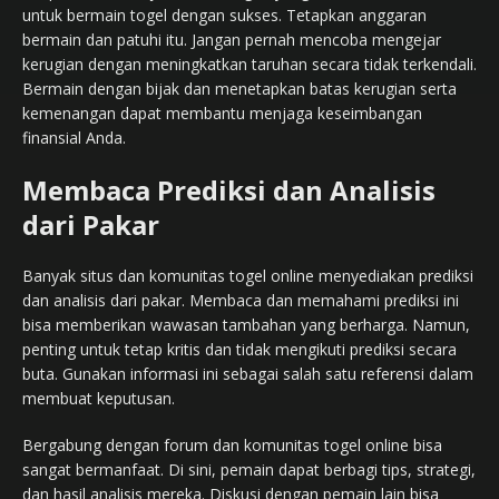
untuk bermain togel dengan sukses. Tetapkan anggaran
bermain dan patuhi itu. Jangan pernah mencoba mengejar
kerugian dengan meningkatkan taruhan secara tidak terkendali.
Bermain dengan bijak dan menetapkan batas kerugian serta
kemenangan dapat membantu menjaga keseimbangan
finansial Anda.
Membaca Prediksi dan Analisis
dari Pakar
Banyak situs dan komunitas togel online menyediakan prediksi
dan analisis dari pakar. Membaca dan memahami prediksi ini
bisa memberikan wawasan tambahan yang berharga. Namun,
penting untuk tetap kritis dan tidak mengikuti prediksi secara
buta. Gunakan informasi ini sebagai salah satu referensi dalam
membuat keputusan.
Bergabung dengan forum dan komunitas togel online bisa
sangat bermanfaat. Di sini, pemain dapat berbagi tips, strategi,
dan hasil analisis mereka. Diskusi dengan pemain lain bisa