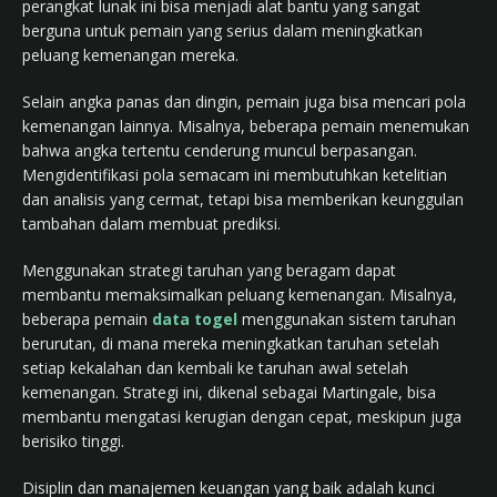
perangkat lunak ini bisa menjadi alat bantu yang sangat
berguna untuk pemain yang serius dalam meningkatkan
peluang kemenangan mereka.
Selain angka panas dan dingin, pemain juga bisa mencari pola
kemenangan lainnya. Misalnya, beberapa pemain menemukan
bahwa angka tertentu cenderung muncul berpasangan.
Mengidentifikasi pola semacam ini membutuhkan ketelitian
dan analisis yang cermat, tetapi bisa memberikan keunggulan
tambahan dalam membuat prediksi.
Menggunakan strategi taruhan yang beragam dapat
membantu memaksimalkan peluang kemenangan. Misalnya,
beberapa pemain
data togel
menggunakan sistem taruhan
berurutan, di mana mereka meningkatkan taruhan setelah
setiap kekalahan dan kembali ke taruhan awal setelah
kemenangan. Strategi ini, dikenal sebagai Martingale, bisa
membantu mengatasi kerugian dengan cepat, meskipun juga
berisiko tinggi.
Disiplin dan manajemen keuangan yang baik adalah kunci