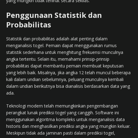
yang mungkin tidak terlihat secara sekilas.
Penggunaan Statistik dan
Probabilitas
Statistik dan probabilitas adalah alat penting dalam
menganalisis togel. Pemain dapat menggunakan rumus
statistik sederhana untuk menghitung frekuensi munculnya
angka tertentu. Selain itu, memahami prinsip-prinsip
probabilitas dapat membantu pemain membuat keputusan
yang lebih baik. Misalnya, jika angka 12 telah muncul beberapa
kali dalam undian sebelumnya, peluang munculnya kembali
dalam undian berikutnya bisa dianalisis berdasarkan data yang
ada.
Teknologi modern telah memungkinkan pengembangan
perangkat lunak prediksi togel yang canggih. Software ini
menggunakan algoritma kompleks untuk menganalisis data
historis dan menghasilkan prediksi angka yang mungkin keluar.
Meskipun tidak ada jaminan pasti dalam prediksi togel,