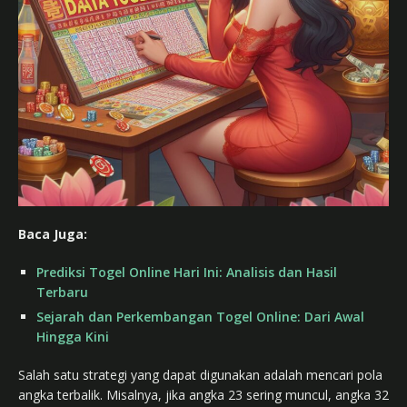
Baca Juga:
Prediksi Togel Online Hari Ini: Analisis dan Hasil
Terbaru
Sejarah dan Perkembangan Togel Online: Dari Awal
Hingga Kini
Salah satu strategi yang dapat digunakan adalah mencari pola
angka terbalik. Misalnya, jika angka 23 sering muncul, angka 32